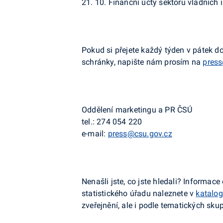
21. 10.
Finanční účty sektoru vládních in
Pokud si přejete každý týden v pátek d
schránky, napište nám prosím na
press
Oddělení marketingu a PR ČSÚ
tel.:
274 054 220
e-mail:
press@csu.gov.cz
Nenašli jste, co jste hledali? Informa
statistického úřadu naleznete v
katalog
zveřejnění, ale i podle tematických sku