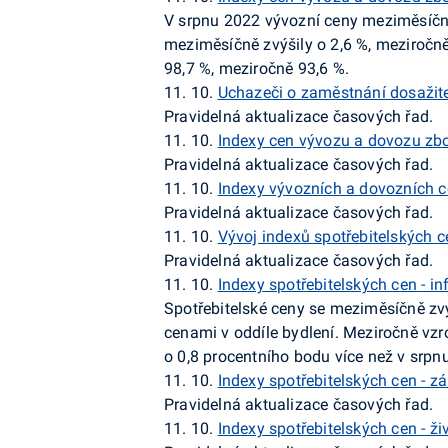
V srpnu 2022 vývozní ceny meziměsíčně
meziměsíčně zvýšily o 2,6 %, meziročn
98,7 %, meziročně 93,6 %.
11. 10.
Uchazeči o zaměstnání dosažite
Pravidelná aktualizace časových řad.
11. 10.
Indexy cen vývozu a dovozu zbo
Pravidelná aktualizace časových řad.
11. 10.
Indexy vývozních a dovozních c
Pravidelná aktualizace časových řad.
11. 10.
Vývoj indexů spotřebitelských cen
Pravidelná aktualizace časových řad.
11. 10.
Indexy spotřebitelských cen - inf
Spotřebitelské ceny se meziměsíčně zvý
cenami v oddíle bydlení. Meziročně vzro
o 0,8 procentního bodu více než v srpnu
11. 10.
Indexy spotřebitelských cen - zá
Pravidelná aktualizace časových řad.
11. 10.
Indexy spotřebitelských cen - ž