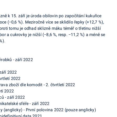
ně k 15. září je úroda obilovin po započítání kukuřice
oce (−0,6 %). Meziročně více se sklidilo řepky (+12,7 %),
aproti tomu je odhad sklizně máku téměř o třetinu nižší
r a cukrovky je nižší (−8,6 %, resp. −11,2 %) a méně se
%).
robků - září 2022
září 2022
vrtletí 2022
rava zboží dle komodit - 2. čtvrtletí 2022
etí 2022
ů - září 2022
ikatelské sféře - září 2022
 (anglicky) - První polovina 2022 (pouze anglicky)
idefinitivní data 2021