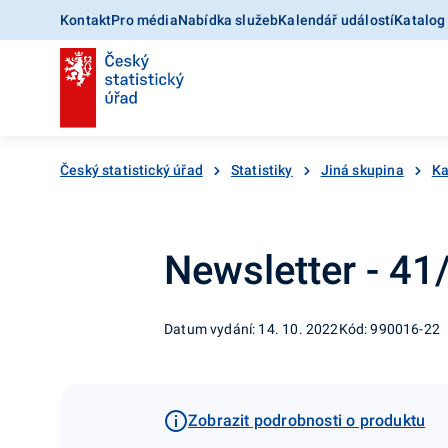
Kontakt
Pro média
Nabídka služeb
Kalendář událostí
Katalog
Český statistický úřad
Statistiky
Jiná skupina
Ka
Newsletter - 4
Datum vydání: 14. 10. 2022
Kód: 990016-22
Zobrazit podrobnosti o produktu