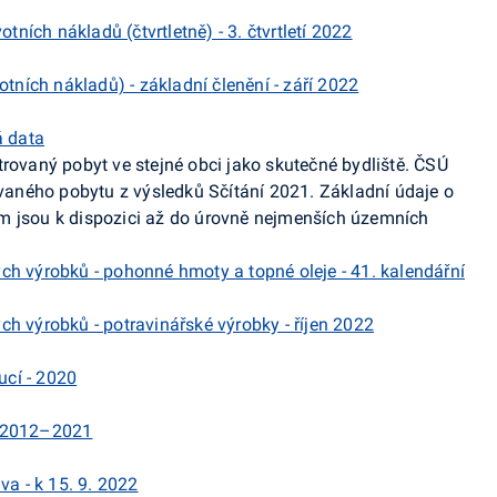
otních nákladů (čtvrtletně) - 3. čtvrtletí 2022
otních nákladů) - základní členění - září 2022
á data
trovaný pobyt ve stejné obci jako skutečné bydliště. ČSÚ
rovaného pobytu z výsledků Sčítání 2021. Základní údaje o
m jsou k dispozici až do úrovně nejmenších územních
ch výrobků - pohonné hmoty a topné oleje - 41. kalendářní
h výrobků - potravinářské výrobky - říjen 2022
ucí - 2020
- 2012–2021
va - k 15. 9. 2022