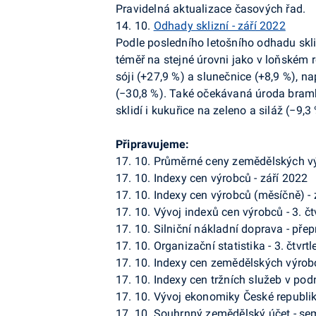
Pravidelná aktualizace časových řad.
14. 10.
Odhady sklizní - září 2022
Podle posledního letošního odhadu skliz
téměř na stejné úrovni jako v loňském r
sóji (+27,9 %) a slunečnice (+8,9 %), n
(−30,8 %). Také očekávaná úroda brambo
sklidí i kukuřice na zeleno a siláž (−9,3 
Připravujeme:
17. 10.
Průměrné ceny zemědělských vý
17. 10.
Indexy cen výrobců - září 2022
17. 10.
Indexy cen výrobců (měsíčně) - 
17. 10.
Vývoj indexů cen výrobců - 3. čt
17. 10.
Silniční nákladní doprava - přep
17. 10.
Organizační statistika - 3. čtvrtl
17. 10.
Indexy cen zemědělských výrobc
17. 10.
Indexy cen tržních služeb v podn
17. 10.
Vývoj ekonomiky České republiky
17. 10.
Souhrnný zemědělský účet - sem