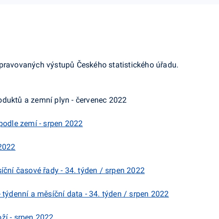
ipravovaných výstupů Českého statistického úřadu.
duktů a zemní plyn - červenec 2022
podle zemí - srpen 2022
 2022
íční časové řady - 34. týden / srpen 2022
 týdenní a měsíční data - 34. týden / srpen 2022
ží - srpen 2022