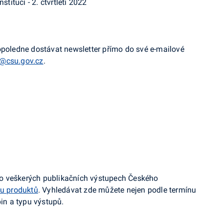
stitucí - 2. čtvrtletí 2022
opoledne dostávat newsletter přímo do své e-mailové
@csu.gov.cz
.
ce o veškerých publikačních výstupech Českého
u produktů
. Vyhledávat zde můžete nejen podle termínu
pin a typu výstupů.