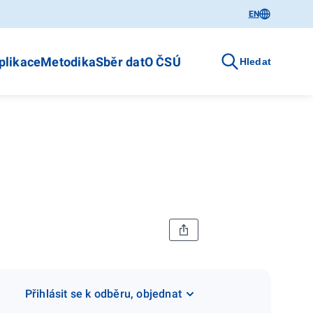
EN
plikace
Metodika
Sběr dat
O ČSÚ
Hledat
Přihlásit se k odběru, objednat