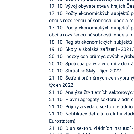
17. 10.
Vývoj obyvatelstva v krajích Če
17. 10.
Počty ekonomických subjektů p
obcí s rozšířenou působností, obce a mě
17. 10.
Počty ekonomických subjektů pod
obcí s rozšířenou působností, obce a mě
18. 10.
Registr ekonomických subjektů 
19. 10.
Školy a školská zařízení - 2021
20. 10.
Indexy cen průmyslových výrobc
20. 10.
Spotřeba paliv a energií v dom
20. 10.
Statistika&My - říjen 2022
21. 10.
Šetření průměrných cen vybraný
týden 2022
21. 10.
Analýza čtvrtletních sektorových 
21. 10.
Hlavní agregáty sektoru vládních
21. 10.
Příjmy a výdaje sektoru vládních 
21. 10.
Notifikace deficitu a dluhu vlád
Eurostatem)
21. 10.
Dluh sektoru vládních institucí - 