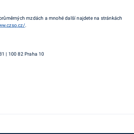
u, průměrných mzdách a mnohé další najdete na stránkách
ww.czso.cz/
.
81 | 100 82 Praha 10