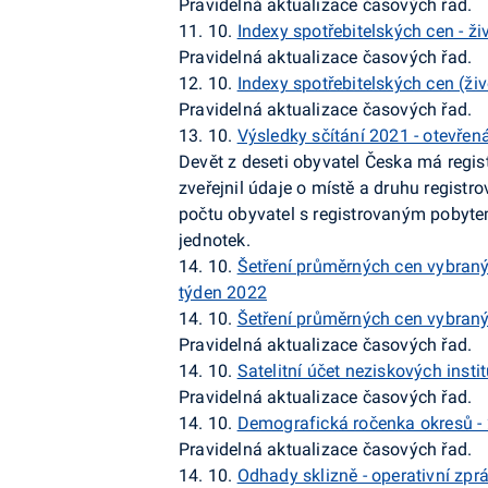
Pravidelná aktualizace časových řad.
11. 10.
Indexy spotřebitelských cen - živ
Pravidelná aktualizace časových řad.
12. 10.
Indexy spotřebitelských cen (živ
Pravidelná aktualizace časových řad.
13. 10.
Výsledky sčítání 2021 - otevřen
Devět z deseti obyvatel Česka má regis
zveřejnil údaje o místě a druhu regist
počtu obyvatel s registrovaným pobyte
jednotek.
14. 10.
Šetření průměrných cen vybraný
týden 2022
14. 10.
Šetření průměrných cen vybranýc
Pravidelná aktualizace časových řad.
14. 10.
Satelitní účet neziskových instit
Pravidelná aktualizace časových řad.
14. 10.
Demografická ročenka okresů 
Pravidelná aktualizace časových řad.
14. 10.
Odhady sklizně - operativní zprá