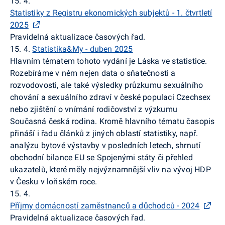
15. 4.
Statistiky z Registru ekonomických subjektů - 1. čtvrtletí
2025
Pravidelná aktualizace časových řad.
15. 4.
Statistika&My - duben 2025
Hlavním tématem tohoto vydání je Láska ve statistice.
Rozebíráme v něm nejen data o sňatečnosti a
rozvodovosti, ale také výsledky průzkumu sexuálního
chování a sexuálního zdraví v české populaci Czechsex
nebo zjištění o vnímání rodičovství z výzkumu
Současná česká rodina. Kromě hlavního tématu časopis
přináší i řadu článků z jiných oblastí statistiky, např.
analýzu bytové výstavby v posledních letech, shrnutí
obchodní bilance EU se Spojenými státy či přehled
ukazatelů, které měly nejvýznamnější vliv na vývoj HDP
v Česku v loňském roce.
15. 4.
Příjmy domácností zaměstnanců a důchodců - 2024
Pravidelná aktualizace časových řad.