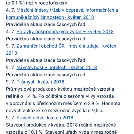
(o 0,1 %) než v roce loňském.
4. 7.
Měsíční indexy tržeb v dopravě, informačních a
komunikačních činnostech - květen 2018
Pravidelná aktualizace časových řad.
4. 7.
Porážky hospodářských zvířat – květen 2018
Pravidelná aktualizace časových řad.
9. 7.
Zahraniční obchod ČR - měsíční údaje - květen
2018
Pravidelná aktualizace časových řad.
9. 7.
Návštěvnost v hotelech - květen 2018
Pravidelná aktualizace časových řad.
9. 7.
Průmysl - květen 2018
Průmyslová produkce v květnu meziročně vzrostla
reálně o 1,4 %. Po očištění o sezónní vlivy vzrostla
v porovnání s předchozím měsícem o 2,9 %. Hodnota
nových zakázek se meziročně zvýšila o 9,5 %.
9. 7.
Stavebnictví - květen 2018
Stavební produkce v květnu 2018 reálně meziročně
vzrostla o 10,1 %. Stavební úřady vydaly meziročně