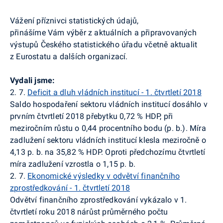
Vážení příznivci statistických údajů,
přinášíme Vám výběr z aktuálních a připravovaných
výstupů Českého statistického úřadu včetně aktualit
z Eurostatu a dalších organizací.
Vydali jsme:
2. 7.
Deficit a dluh vládních institucí - 1. čtvrtletí 2018
Saldo hospodaření sektoru vládních institucí
dosáhlo v
prvním čtvrtletí 2018
přebytku 0,72 % HDP
, při
meziročním růstu o 0,44 procentního bodu (p.
b
.).
Míra
zadlužení sektoru vládních institucí
klesla meziročně o
4,13 p.
b
. na
35,82 % HDP
. Oproti předchozímu čtvrtletí
míra zadlužení vzrostla o 1,15 p.
b
.
2. 7.
Ekonomické výsledky v odvětví finančního
zprostředkování - 1. čtvrtletí 2018
Odvětví finančního zprostředkování vykázalo v 1.
čtvrtletí roku 2018 nárůst průměrného počtu