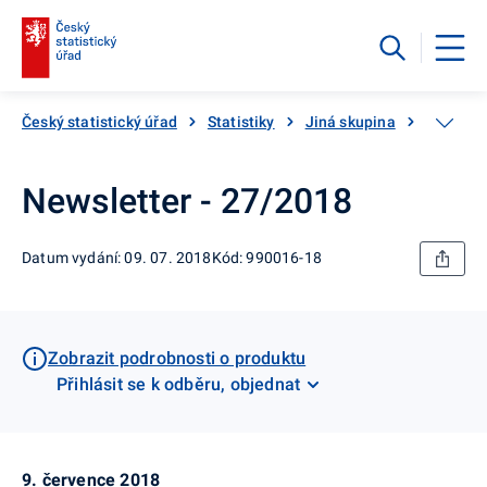
Český statistický úřad
Statistiky
Jiná skupina
Katalog
Newsletter - 27/2018
Datum vydání: 09. 07. 2018
Kód: 990016-18
Zobrazit podrobnosti o produktu
Přihlásit se k odběru, objednat
9. července 2018