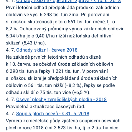
4. 7.
Odhady sklizně - operativní zpráva - k 10. 6. 2018
První letošní odhad předpokládá produkci základních
obilovin ve výši 6 298 tis. tun zrna. Při porovnání
s loňskou skutečností je to o 561 tis. tun méně, tj. o
8,2 %. Odhadovaný průměrný výnos základních obilovin
5,04 t/ha je o 0,40 t/ha nižší než loňská definitivní
sklizeň (5,43 t/ha).
4. 7.
Odhady sklizní - červen 2018
Na základě prvních letošních odhadů sklizně
k 10. červnu se očekává úroda základních obilovin
6 298 tis. tun a řepky 1 221 tis. tun. V porovnání
s loňskou sklizní je předpokládaná úroda základních
obilovin o 561 tis. tun nižší (−8,2 %), řepky se podle
odhadu sklidí o 75 tis. tun více (+6,5 %).
4. 7.
Osevní plochy zemědělských plodin - 2018
Pravidelná aktualizace časových řad.
4. 7.
Soupis ploch osevů - k 31. 5. 2018
Výměra zemědělské půdy zjištěná soupisem osevních
ploch v roce 2018 činí 3 523 tis. ha, tj. o 2 tis. ha více