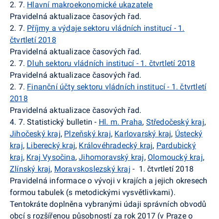
2. 7.
Hlavní makroekonomické ukazatele
Pravidelná aktualizace časových řad.
2. 7.
Příjmy a výdaje sektoru vládních institucí - 1.
čtvrtletí 2018
Pravidelná aktualizace časových řad.
2. 7.
Dluh sektoru vládních institucí - 1. čtvrtletí 2018
Pravidelná aktualizace časových řad.
2. 7.
Finanční účty sektoru vládních institucí - 1. čtvrtletí
2018
Pravidelná aktualizace časových řad.
4. 7. Statistický bulletin -
Hl. m. Praha
,
Středočeský kraj
,
Jihočeský kraj
,
Plzeňský kraj
,
Karlovarský kraj
,
Ústecký
kraj
,
Liberecký kraj
,
Královéhradecký kraj
,
Pardubický
kraj
,
Kraj Vysočina
,
Jihomoravský kraj
,
Olomoucký kraj
,
Zlínský kraj
,
Moravskoslezský kraj
-
1. čtvrtletí 2018
Pravidelná informace o vývoji v krajích a jejich okresech
formou tabulek (s metodickými vysvětlivkami).
Tentokráte doplněna vybranými údaji správních obvodů
obcí s rozšířenou působností za rok 2017 (v Praze o