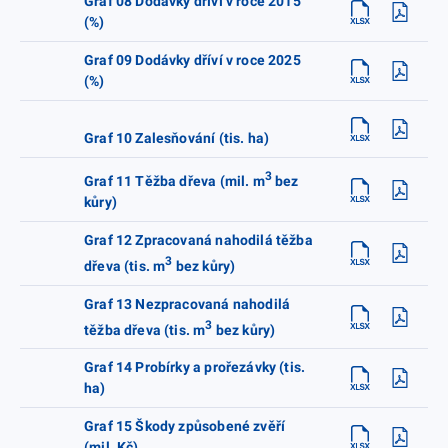
Graf 08 Dodávky dříví v roce 2015
(%)
Graf 09 Dodávky dříví v roce 2025
(%)
Graf 10 Zalesňování (tis. ha)
3
Graf 11 Těžba dřeva (mil. m
bez
kůry)
Graf 12 Zpracovaná nahodilá těžba
3
dřeva (tis. m
bez kůry)
Graf 13 Nezpracovaná nahodilá
3
těžba dřeva (tis. m
bez kůry)
Graf 14 Probírky a prořezávky (tis.
ha)
Graf 15 Škody způsobené zvěří
(mil. Kč)