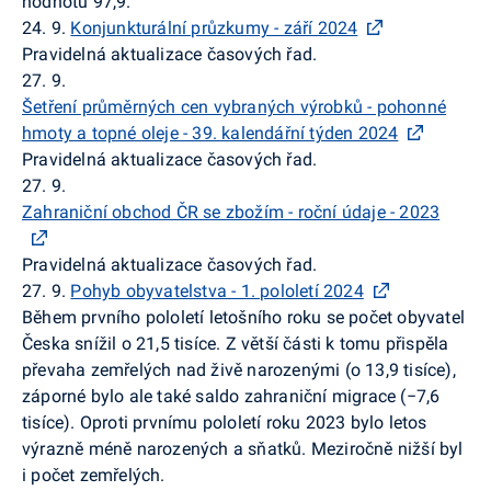
hodnotu 97,9.
24. 9.
Konjunkturální průzkumy - září 2024
Pravidelná aktualizace časových řad.
27. 9.
Šetření průměrných cen vybraných výrobků - pohonné
hmoty a topné oleje - 39. kalendářní týden 2024
Pravidelná aktualizace časových řad.
27. 9.
Zahraniční obchod ČR se zbožím - roční údaje - 2023
Pravidelná aktualizace časových řad.
27. 9.
Pohyb obyvatelstva - 1. pololetí 2024
Během prvního pololetí letošního roku se počet obyvatel
Česka snížil o 21,5 tisíce. Z větší části k tomu přispěla
převaha zemřelých nad živě narozenými (o 13,9 tisíce),
záporné bylo ale také saldo zahraniční migrace (−7,6
tisíce). Oproti prvnímu pololetí roku 2023 bylo letos
výrazně méně narozených a sňatků. Meziročně nižší byl
i počet zemřelých.