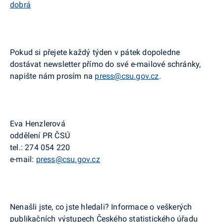
dobrá
Pokud si přejete každý týden v pátek dopoledne
dostávat
newsletter
přímo do své e-
mailové
schránky,
napište nám prosím na
press@csu.gov.cz
.
Eva
Henzlerová
oddělení PR ČSÚ
tel.:
274 054 220
e-mail:
press@csu.gov.cz
Nenašli jste, co jste hledali? Informace o veškerých
publikačních výstupech Českého statistického úřadu