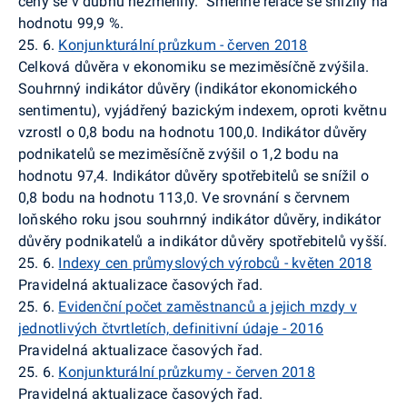
ceny se v dubnu nezměnily.
Směnné relace se snížily na
hodnotu 99,9 %.
25. 6.
Konjunkturální průzkum - červen 2018
Celková důvěra v ekonomiku se meziměsíčně zvýšila.
Souhrnný indikátor důvěry (indikátor ekonomického
sentimentu), vyjádřený bazickým indexem, oproti květnu
vzrostl o 0,8 bodu na hodnotu 100,0. Indikátor důvěry
podnikatelů se meziměsíčně zvýšil o 1,2 bodu na
hodnotu 97,4. Indikátor důvěry spotřebitelů se snížil o
0,8 bodu na hodnotu 113,0. Ve srovnání s červnem
loňského roku jsou souhrnný indikátor důvěry, indikátor
důvěry podnikatelů a indikátor důvěry spotřebitelů vyšší.
25. 6.
Indexy cen průmyslových výrobců - květen 2018
Pravidelná aktualizace časových řad.
25. 6.
Evidenční počet zaměstnanců a jejich mzdy v
jednotlivých čtvrtletích, definitivní údaje - 2016
Pravidelná aktualizace časových řad.
25. 6.
Konjunkturální průzkumy - červen 2018
Pravidelná aktualizace časových řad.