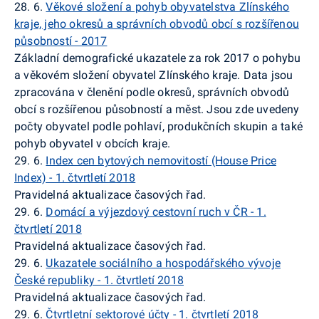
28. 6.
Věkové složení a pohyb obyvatelstva Zlínského
kraje, jeho okresů a správních obvodů obcí s rozšířenou
působností - 2017
Základní demografické ukazatele za rok 2017 o pohybu
a věkovém složení obyvatel Zlínského kraje. Data jsou
zpracována v členění podle okresů, správních obvodů
obcí s rozšířenou působností a měst. Jsou zde uvedeny
počty obyvatel podle pohlaví, produkčních skupin a také
pohyb obyvatel v obcích kraje.
29. 6.
Index cen bytových nemovitostí (House
Price
Index) - 1. čtvrtletí 2018
Pravidelná aktualizace časových řad.
29. 6.
Domácí a výjezdový cestovní ruch v ČR - 1.
čtvrtletí 2018
Pravidelná aktualizace časových řad.
29. 6.
Ukazatele sociálního a hospodářského vývoje
České republiky - 1. čtvrtletí 2018
Pravidelná aktualizace časových řad.
29. 6.
Čtvrtletní sektorové účty - 1. čtvrtletí 2018