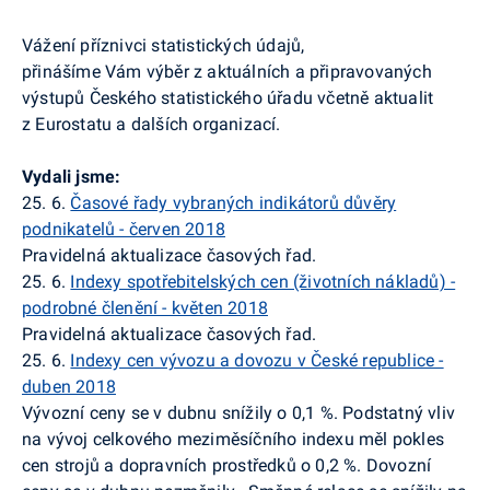
Vážení příznivci statistických údajů,
přinášíme Vám výběr z aktuálních a připravovaných
výstupů Českého statistického úřadu včetně aktualit
z
Eurostatu
a dalších organizací.
Vydali jsme:
25. 6.
Časové řady vybraných indikátorů důvěry
podnikatelů - červen 2018
Pravidelná aktualizace časových řad.
25. 6.
Indexy spotřebitelských cen (životních nákladů) -
podrobné členění - květen 2018
Pravidelná aktualizace časových řad.
25. 6.
Indexy cen vývozu a dovozu v České republice -
duben 2018
Vývozní ceny se v dubnu snížily o 0,1 %. Podstatný vliv
na vývoj celkového meziměsíčního indexu měl pokles
cen
strojů a dopravních prostředků o 0,2 %. Dovozní