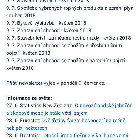
9. 7. Stavební povolení - květen 2018
9. 7. Spotřeba vybraných ropných produktů a zemní plyn
- duben 2018
9. 7. Bytová výstavba - květen 2018
9. 7. Zahraniční obchod - květen 2018
9. 7. Stavebnictví - zaměstnanost a mzdy - květen 2018
9. 7. Zahraniční obchod se zbožím v
přeshraničním
pojetí - květen 2018
9. 7. Zahraniční obchod se zbožím v národním pojetí -
květen 2018
Příští
newsletter
vyjde v pondělí 9. července.
Informace ze světa:
27. 6.
Statistics
New
Zealand
:
O novozélandské jehněčí
a skopové maso je stále větší zájem
28. 6.
Eurostat
:
Dvě třetiny farem hospodaří na méně
než pěti hektarech
28. 6.
Destatis
:
Letošní úroda třešní a višní bude velmi