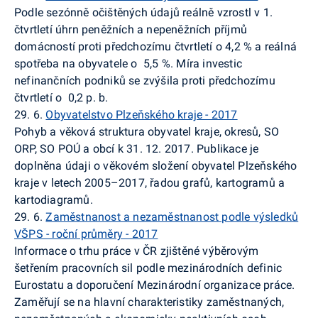
Podle sezónně očištěných údajů reálně vzrostl v 1.
čtvrtletí úhrn peněžních a nepeněžních příjmů
domácností proti předchozímu čtvrtletí o 4,2 % a reálná
spotřeba na obyvatele o 5,5 %. Míra investic
nefinančních podniků se zvýšila proti předchozímu
čtvrtletí o 0,2 p.
b
.
29. 6.
Obyvatelstvo Plzeňského kraje - 2017
Pohyb a věková struktura obyvatel kraje, okresů, SO
ORP, SO POÚ a obcí k 31. 12. 2017. Publikace je
doplněna údaji o věkovém složení obyvatel Plzeňského
kraje v letech 2005–2017, řadou grafů, kartogramů a
kartodiagramů
.
29. 6.
Zaměstnanost a nezaměstnanost podle výsledků
VŠPS - roční průměry - 2017
Informace o trhu práce v ČR zjištěné výběrovým
šetřením pracovních sil podle mezinárodních definic
Eurostatu
a doporučení Mezinárodní organizace práce.
Zaměřují se na hlavní charakteristiky zaměstnaných,