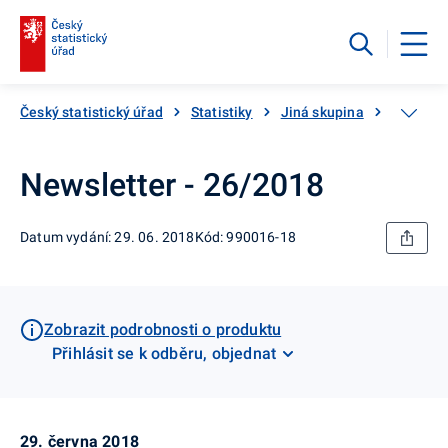
Český statistický úřad
Statistiky
Jiná skupina
Katalog
Newsletter - 26/2018
Datum vydání: 29. 06. 2018
Kód: 990016-18
Zobrazit podrobnosti o produktu
Přihlásit se k odběru, objednat
29. června 2018