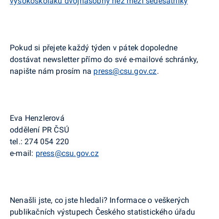
vysokoškoláků dvojnásobný než mezi šedesátníky
Pokud si přejete každý týden v pátek dopoledne
dostávat
newsletter
přímo do své e-
mailové
schránky,
napište nám prosím na
press@csu.gov.cz
.
Eva
Henzlerová
oddělení PR ČSÚ
tel.:
274 054 220
e-mail:
press@csu.gov.cz
Nenašli jste, co jste hledali? Informace o veškerých
publikačních výstupech Českého statistického úřadu