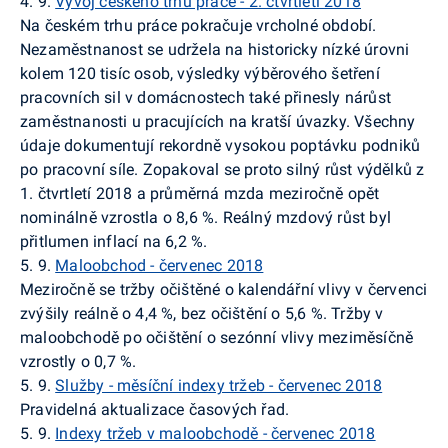
4. 9.
Vývoj českého trhu práce - 2. čtvrtletí 2018
Na českém trhu práce pokračuje vrcholné období.
N
ezaměstnanost se udržela na historicky nízké úrovni
kolem 120 tisíc osob,
výsledky výběrového šetření
pracovních sil v domácnostech
také přinesly nárůst
zaměstnanosti u pracujících na kratší úvazky.
Všechny
údaje dokumentují rekordně vysokou poptávku podniků
po pracovní síle. Zopakoval se proto
silný růst výdělků z
1. čtvrtletí 2018 a
průměrná mzda meziročně opět
nominálně vzrostla o 8,6 %. Reálný mzdový růst byl
přitlumen inflací na 6,2 %.
5. 9.
Maloobchod - červenec 2018
Meziročně se tržby očištěné o kalendářní vlivy v červenci
zvýšily reálně o 4,4 %, bez očištění o 5,6 %. Tržby v
maloobchodě po očištění o sezónní vlivy meziměsíčně
vzrostly o 0,7 %.
5. 9.
Služby - měsíční indexy tržeb - červenec 2018
Pravidelná aktualizace časových řad.
5. 9.
Indexy tržeb v maloobchodě - červenec 2018