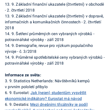
13. 9. Základní finanční ukazatele (čtvrtletní) v obchodě
- 2. čtvrtletí 2018
13. 9. Základní finanční ukazatele (čtvrtletní) v dopravě,
informačních a komunikačních činnostech - 2. čtvrtletí
2018
14. 9. Šetření průměrných cen vybraných výrobků -
potravinářské výrobky - září 2018
14. 9. Demografie, revue pro výzkum populačního
vývoje - č. 3/2018
14. 9. Průměrné spotřebitelské ceny vybraných výrobků -
potravinářské výrobky - září 2018
Informace ze světa:
3. 9.
Statistics
Netherlands
: Návštěvníků kempů
v prvním pololetí přibylo
6. 9.
Eurostat
:
Jak (nejen) studentům vysvětlit
ekonomické indikátory?
Eurostat
má návod
6. 9.
Destatis
:
Mezi dnešními třicátníky je podíl