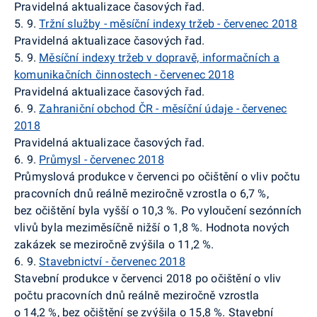
Pravidelná aktualizace časových řad.
5. 9.
Tržní služby - měsíční indexy tržeb - červenec 2018
Pravidelná aktualizace časových řad.
5. 9.
Měsíční indexy tržeb v dopravě, informačních a
komunikačních činnostech - červenec 2018
Pravidelná aktualizace časových řad.
6. 9.
Zahraniční obchod ČR - měsíční údaje - červenec
2018
Pravidelná aktualizace časových řad.
6. 9.
Průmysl - červenec 2018
Průmyslová produkce v červenci po očištění o vliv počtu
pracovních dnů reálně meziročně vzrostla o 6,7 %,
bez očištění byla vyšší o 10,3 %. Po vyloučení sezónních
vlivů byla meziměsíčně nižší o 1,8 %. Hodnota nových
zakázek se meziročně zvýšila o 11,2 %.
6. 9.
Stavebnictví - červenec 2018
Stavební produkce v červenci 2018 po očištění o vliv
počtu pracovních dnů reálně meziročně vzrostla
o 14,2 %, bez očištění se zvýšila o 15,8 %. Stavební