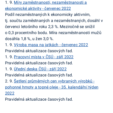
1. 9.
Míry zaměstnanosti, nezaměstnanosti a
ekonomické aktivity - červenec 2022
Podíl nezaměstnaných k ekonomicky aktivním,
tj. součtu zaměstnaných a nezaměstnaných, dosáhl v
červenci letošního roku 2,3 %. Meziročně se snížil
o 0,3 procentního bodu. Míra nezaměstnanosti mužů
dosáhla 1,8 %, u žen 3,0 %.
1. 9.
Výroba masa na jatkách - červenec 2022
Pravidelná aktualizace časových řad.
1. 9.
Pracovní místa v ČSÚ - září 2022
Pravidelná aktualizace časových řad.
1. 9.
Úřední deska ČSÚ - září 2022
Pravidelná aktualizace časových řad.
2. 9.
Šetření průměrných cen vybraných výrobků -
pohonné hmoty a topné oleje - 35. kalendářní týden
2022
Pravidelná aktualizace časových řad.