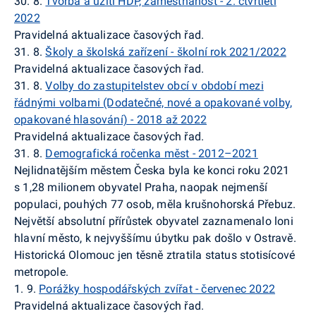
30. 8.
Tvorba a užití HDP, zaměstnanost - 2. čtvrtletí
2022
Pravidelná aktualizace časových řad.
31. 8.
Školy a školská zařízení - školní rok 2021/2022
Pravidelná aktualizace časových řad.
31. 8.
Volby do zastupitelstev obcí v období mezi
řádnými volbami (Dodatečné, nové a opakované volby,
opakované hlasování) - 2018 až 2022
Pravidelná aktualizace časových řad.
31. 8.
Demografická ročenka měst - 2012–2021
Nejlidnatějším městem Česka byla ke konci roku 2021
s 1,28 milionem obyvatel Praha, naopak nejmenší
populaci, pouhých 77 osob, měla krušnohorská Přebuz.
Největší absolutní přírůstek obyvatel zaznamenalo loni
hlavní město, k nejvyššímu úbytku pak došlo v Ostravě.
Historická Olomouc jen těsně ztratila status stotisícové
metropole.
1. 9.
Porážky hospodářských zvířat - červenec 2022
Pravidelná aktualizace časových řad.