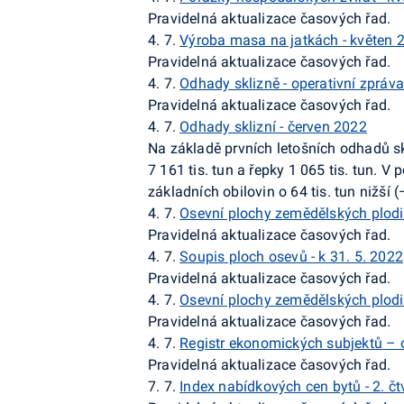
Pravidelná aktualizace časových řad.
4. 7.
Výroba masa na jatkách - květen 
Pravidelná aktualizace časových řad.
4. 7.
Odhady sklizně - operativní zpráva 
Pravidelná aktualizace časových řad.
4. 7.
Odhady sklizní - červen 2022
Na základě prvních letošních odhadů sk
7 161 tis. tun a řepky 1 065 tis. tun. 
základních obilovin o 64 tis. tun nižší (
4. 7.
Osevní plochy zemědělských plodi
Pravidelná aktualizace časových řad.
4. 7.
Soupis ploch osevů - k 31. 5. 2022
Pravidelná aktualizace časových řad.
4. 7.
Osevní plochy zemědělských plodi
Pravidelná aktualizace časových řad.
4. 7.
Registr ekonomických subjektů – 
Pravidelná aktualizace časových řad.
7. 7.
Index nabídkových cen bytů - 2. čtv