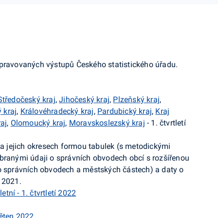
ipravovaných výstupů Českého statistického úřadu.
Středočeský kraj
,
Jihočeský kraj
,
Plzeňský kraj
,
 kraj
,
Královéhradecký kraj
,
Pardubický kraj
,
Kraj
raj
,
Olomoucký kraj
,
Moravskoslezský kraj
- 1. čtvrtletí
h a jejich okresech formou tabulek (s metodickými
ybranými údaji o správních obvodech obcí s rozšířenou
 o správních obvodech a městských částech) a daty o
 2021.
etní - 1. čtvrtletí 2022
věten 2022