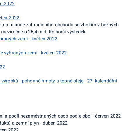
en 2022
ěten 2022
ětnu bilance zahraničního obchodu se zbožím v běžných
meziročně o 26,4 mld. Kč horší výsledek.
braných zemí - květen 2022
e vybraných zemí - květen 2022
022
výrobků - pohonné hmoty a topné oleje - 27. kalendářní
lní a podíl nezaměstnaných osob podle obcí - červen 2022
duktů a zemní plyn - duben 2022
ěten 2022