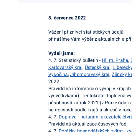
8. července 2022
Vážení příznivci statistických údajů,
přinášíme Vám výběr z aktuálních a př
Vydali jsme:
4. 7. Statistický bulletin -
Hl. m. Praha
,
Karlovarský kraj
,
Ústecký kraj
,
Liberecký
Vysočina
,
Jihomoravský kraj,
Zlínský k
2022
Pravidelná informace o vývoji v krajíc
vysvětlivkami). Tentokráte doplněna v
působností za rok 2021 (v Praze údaji
nemocnosti podle krajů a okresů v roce
4. 7.
Doprava - naturální ukazatele čtvrtl
Pravidelná aktualizace časových řad.
4. 7.
Porážky hospodářských zvířat - k