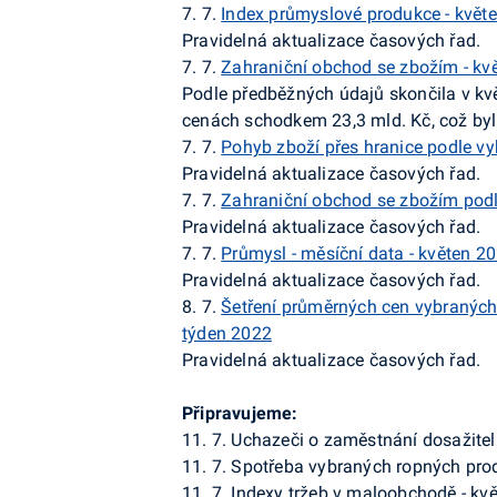
7. 7.
Index průmyslové produkce - květ
Pravidelná aktualizace časových řad.
7. 7.
Zahraniční obchod se zbožím - kv
Podle předběžných údajů skončila v kv
cenách schodkem 23,3 mld. Kč, což byl 
7. 7.
Pohyb zboží přes hranice podle vy
Pravidelná aktualizace časových řad.
7. 7.
Zahraniční obchod se zbožím podl
Pravidelná aktualizace časových řad.
7. 7.
Průmysl - měsíční data - květen 2
Pravidelná aktualizace časových řad.
8. 7.
Šetření průměrných cen vybraných 
týden 2022
Pravidelná aktualizace časových řad.
Připravujeme:
11. 7. Uchazeči o zaměstnání dosažite
11. 7. Spotřeba vybraných ropných pro
11. 7. Indexy tržeb v maloobchodě - kv