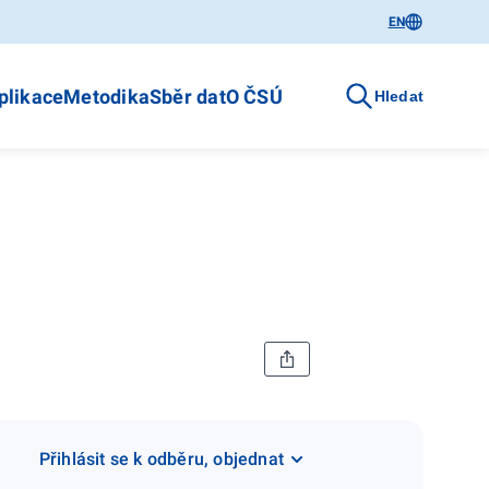
EN
plikace
Metodika
Sběr dat
O ČSÚ
Hledat
Přihlásit se k odběru, objednat