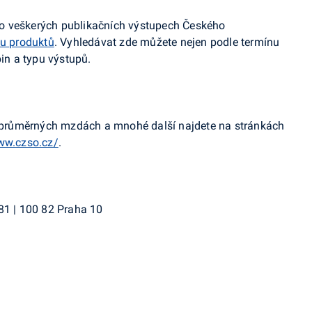
ce o veškerých publikačních výstupech Českého
u produktů
. Vyhledávat zde můžete nejen podle termínu
pin a typu výstupů.
u, průměrných mzdách a mnohé další najdete na stránkách
ww.czso.cz/
.
81 | 100 82 Praha 10