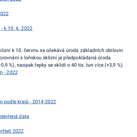
2022
- k 10. 6. 2022
lizní k 10. červnu se očekává úroda základních obilovin
V porovnání s loňskou sklizní je předpokládaná úroda
−0,9 %), naopak řepky se sklidí o 40 tis. tun více (+3,9 %).
n - 2022
n podle krajů - 2014-2022
otevřená data
rtletí 2022