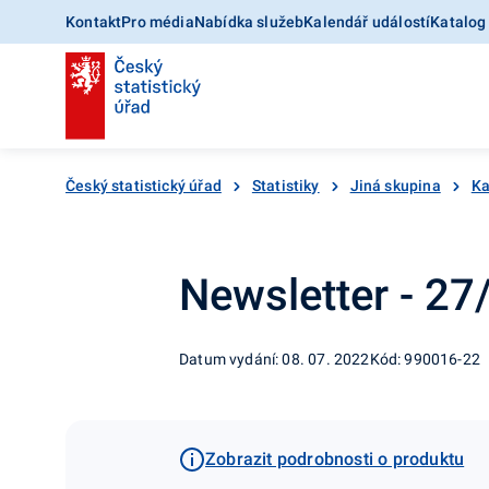
Kontakt
Pro média
Nabídka služeb
Kalendář událostí
Katalog
Český statistický úřad
Statistiky
Jiná skupina
Ka
Newsletter - 2
Datum vydání: 08. 07. 2022
Kód: 990016-22
Zobrazit podrobnosti o produktu