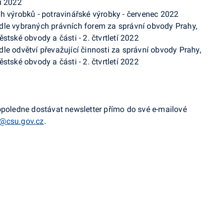
tí 2022
h výrobků - potravinářské výrobky - červenec 2022
dle vybraných právních forem za správní obvody Prahy,
stské obvody a části - 2. čtvrtletí 2022
le odvětví převažující činnosti za správní obvody Prahy,
stské obvody a části - 2. čtvrtletí 2022
opoledne dostávat newsletter přímo do své e-mailové
@csu.gov.cz
.