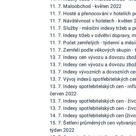
11. 7. Maloobchod - květen 2022
11. 7. Hosté a přenocování v hotelích p
11. 7. Návštěvnost v hotelech - květen
11. 7. Služby - měsíční indexy tržeb a 
11. 7. Indexy tržeb v odvětví dopravy,
11. 7. Počet zemřelých - týdenní a měsí
11. 7. Zemřelí podle věkových skupin - 
13. 7. Indexy cen vývozu a dovozu zbož
13. 7. Indexy cen vývozu a dovozu zbož
13. 7. Indexy vývozních a dovozních ce
13. 7. Vývoj indexů spotřebitelských cen 
13. 7. Indexy spotřebitelských cen - inf
červen 2022
13. 7. Indexy spotřebitelských cen - ži
13. 7. Indexy spotřebitelských cen - živo
14. 7. Indexy spotřebitelských cen (živ
15. 7. Šetření průměrných cen vybranýc
týden 2022