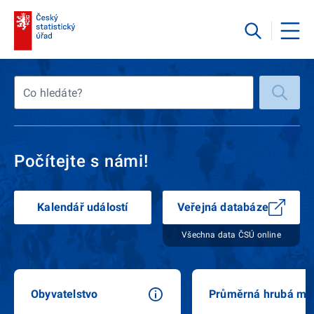
Co hledáte?
Počítejte s námi!
Kalendář událostí
Veřejná databáze
Všechna data ČSÚ online
Obyvatelstvo
Průměrná hrubá mz