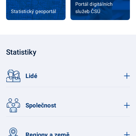
Portál digitálních
Statistický geoportál
služeb ČSÚ
Statistiky
Lidé
Společnost
Regiony a země