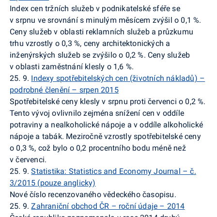
Index cen tržních služeb v podnikatelské sféře
se
v srpnu
ve srovnání s minulým měsícem
zvýšil o 0,1 %.
Ceny služeb v oblasti reklamních služeb a průzkumu
trhu vzrostly o 0,3 %, ceny architektonických a
inženýrských služeb se zvýšilo o 0,2 %. Ceny služeb
v oblasti zaměstnání klesly o 1,6 %.
25. 9.
Indexy spotřebitelských cen (životních nákladů) –
podrobné členění – srpen 2015
Spotřebitelské ceny klesly v srpnu proti červenci o 0,2 %.
Tento vývoj ovlivnilo zejména snížení cen v oddíle
potraviny a nealkoholické nápoje a v oddíle alkoholické
nápoje a tabák. Meziročně vzrostly spotřebitelské ceny
o 0,3 %, což bylo o 0,2 procentního bodu méně než
v červenci.
25. 9.
Statistika:
Statistics
and
Economy
Journal
– č.
3/2015 (pouze anglicky)
Nové číslo recenzovaného vědeckého časopisu.
25. 9.
Zahraniční obchod ČR – roční údaje – 2014