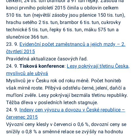
celkem, 24 tis. tun brambor a 91 tun řepky.
Zásoba na
konci prvního pololetí 2015 činila u obilovin celkem
510 tis. tun (největší zásoby jsou pšenice 150 tis. tun),
hrachu setého 2 tis. tun, brambor 6 tis. tun, cukrovky
technické 5 tis. tun, řepky 6 tis. tun, máku 575 tun a
slunečnice 366 tun.
23. 9.
Evidenční počet zaměstnanců a jejich mzdy – 2.
čtvrtletí 2015
Pravidelná aktualizace časových řad.
24. 9.
Tisková konference
:
Lesy pokrývají třetinu Česka,
myslivců ale ubývá
Myslivců je v Česku rok od roku méně. Počet honiteb
však mírně roste. Přibývá odstřelu černé, jelení, daňčí a
mufloní zvěře. Lesy pokrývají bezmála třetinu republiky.
Těžba dřeva v posledních letech stagnuje.
24. 9.
Indexy cen vývozu a dovozu v České republice –
červenec 2015
Vývozní ceny klesly v červenci o 0,6 %, dovozní ceny se
snížily o 0,8 % a směnné relace se zvýšily na hodnotu