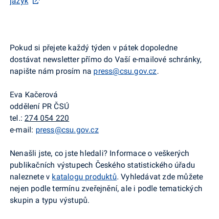
jazyk
Pokud si přejete každý týden v pátek dopoledne
dostávat
newsletter
přímo do Vaší e-
mailové
schránky,
napište nám prosím na
press@csu.gov.cz
.
Eva
Kačerová
oddělení PR ČSÚ
tel.:
274 054 220
e-mail:
press@csu.gov.cz
Nenašli jste, co jste hledali? Informace o veškerých
publikačních výstupech Českého statistického úřadu
naleznete v
katalogu produktů
. Vyhledávat zde můžete
nejen podle termínu zveřejnění, ale i podle tematických
skupin a typu výstupů.