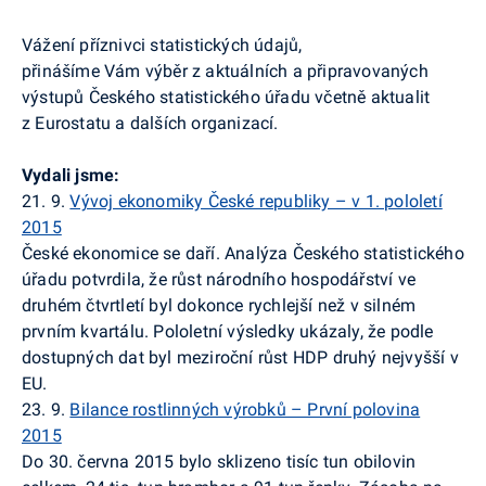
Vážení příznivci statistických údajů,
přinášíme Vám výběr z aktuálních a připravovaných
výstupů Českého statistického úřadu včetně aktualit
z
Eurostatu
a dalších organizací.
Vydali jsme:
21. 9.
Vývoj ekonomiky České republiky – v 1. pololetí
2015
České ekonomice se daří. Analýza Českého statistického
úřadu potvrdila, že růst národního hospodářství ve
druhém čtvrtletí byl dokonce rychlejší než v silném
prvním kvartálu. Pololetní výsledky ukázaly, že podle
dostupných dat byl meziroční růst HDP druhý nejvyšší v
EU.
23. 9.
Bilance rostlinných výrobků – První polovina
2015
Do 30. června 2015 bylo sklizeno tisíc tun obilovin