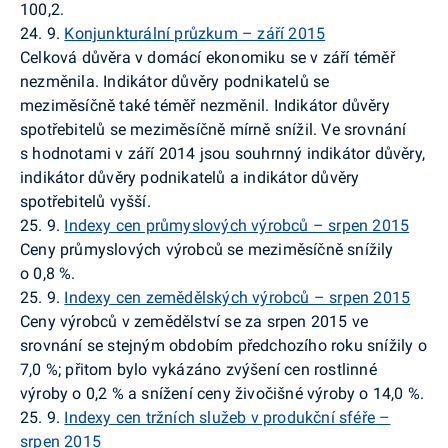
100,2.
24. 9.
Konjunkturální průzkum – září 2015
Celková důvěra v domácí ekonomiku se v září téměř
nezměnila. Indikátor důvěry podnikatelů se
meziměsíčně také téměř nezměnil. Indikátor důvěry
spotřebitelů se meziměsíčně mírně snížil. Ve srovnání
s hodnotami v září 2014 jsou souhrnný indikátor důvěry,
indikátor důvěry podnikatelů a indikátor důvěry
spotřebitelů vyšší.
25. 9.
Indexy cen průmyslových výrobců – srpen 2015
Ceny
průmyslových výrobců
se meziměsíčně snížily
o 0,8 %.
25. 9.
Indexy cen zemědělských výrobců – srpen 2015
Ceny výrobců v zemědělství se za srpen 2015 ve
srovnání se stejným obdobím předchozího roku snížily o
7,0 %; přitom bylo vykázáno zvýšení cen rostlinné
výroby o 0,2 % a snížení ceny živočišné výroby o 14,0 %.
25. 9.
Indexy cen tržních služeb v produkční sféře –
srpen 2015