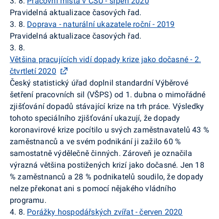
3. 8.
Pracovní místa v ČSÚ - srpen 2020
Pravidelná aktualizace časových řad.
3. 8.
Doprava - naturální ukazatele roční - 2019
Pravidelná aktualizace časových řad.
3. 8.
Většina pracujících vidí dopady krize jako dočasné - 2.
čtvrtletí 2020
Český statistický úřad doplnil standardní Výběrové
šetření pracovních sil (VŠPS) od 1. dubna o mimořádné
zjišťování dopadů stávající krize na trh práce. Výsledky
tohoto speciálního zjišťování ukazují, že dopady
koronavirové krize pocítilo u svých zaměstnavatelů 43 %
zaměstnanců a ve svém podnikání ji zažilo 60 %
samostatně výdělečně činných. Zároveň je označila
výrazná většina postižených krizí jako dočasné. Jen 18
% zaměstnanců a 28 % podnikatelů soudilo, že dopady
nelze překonat ani s pomocí nějakého vládního
programu.
4. 8.
Porážky hospodářských zvířat - červen 2020