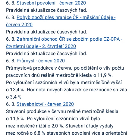
6. 8.
Stavební povolení - červen 2020
Pravidelná aktualizace časových řad.
6. 8.
Pohyb zboží přes hranice ČR - měsíční údaje -
červen 2020
Pravidelná aktualizace časových řad.
6. 8.
Zahraniční obchod ČR se zbožím podle CZ-CPA -
čtvrtletní údaje - 2. čtvrtletí 2020
Pravidelná aktualizace časových řad.
6. 8.
Průmysl - červen 2020
Průmyslová produkce v červnu po očištění o vliv počtu
pracovních dnů reálně meziročně klesla o 11,9 %.
Po vyloučení sezónních vlivů byla meziměsíčně vyšší
o 13,4 %. Hodnota nových zakázek se meziročně snížila
o 3,4 %.
6. 8.
Stavebnictví - červen 2020
Stavební produkce v červnu reálně meziročně klesla
o 11,5 %
.
Po vyloučení sezónních vlivů byla
meziměsíčně nižší o 2,0 %. Stavební úřady vydaly
meziročně o 6,8 % stavebních povolení více a orientační