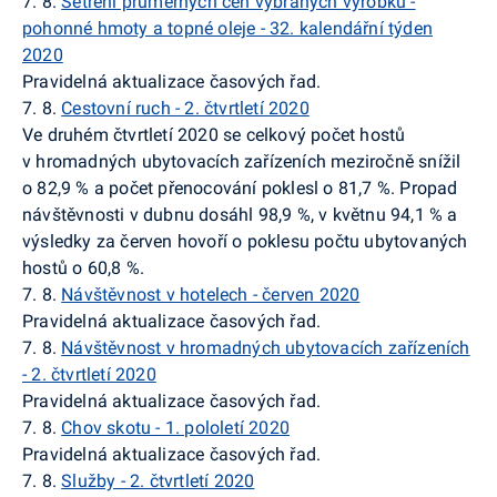
7. 8.
Šetření průměrných cen vybraných výrobků -
pohonné hmoty a topné oleje - 32. kalendářní týden
2020
Pravidelná aktualizace časových řad.
7. 8.
Cestovní ruch - 2. čtvrtletí 2020
Ve druhém čtvrtletí 2020 se celkový počet hostů
v hromadných ubytovacích zařízeních meziročně snížil
o 82,9 % a počet přenocování poklesl o 81,7 %. Propad
návštěvnosti v dubnu dosáhl 98,9 %, v květnu 94,1 % a
výsledky za červen hovoří o poklesu počtu ubytovaných
hostů o 60,8 %.
7. 8.
Návštěvnost v hotelech - červen 2020
Pravidelná aktualizace časových řad.
7. 8.
Návštěvnost v hromadných ubytovacích zařízeních
- 2. čtvrtletí 2020
Pravidelná aktualizace časových řad.
7. 8.
Chov skotu - 1. pololetí 2020
Pravidelná aktualizace časových řad.
7. 8.
Služby - 2. čtvrtletí 2020