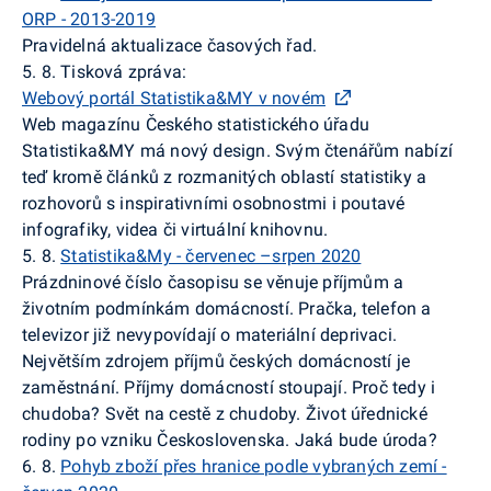
ORP - 2013-2019
Pravidelná aktualizace časových řad.
5. 8. Tisková zpráva:
Webový portál Statistika&MY v novém
Web magazínu Českého statistického úřadu
Statistika&MY má nový design. Svým čtenářům nabízí
teď kromě článků z rozmanitých oblastí statistiky a
rozhovorů s inspirativními osobnostmi i poutavé
infografiky, videa či virtuální knihovnu.
5. 8.
Statistika&My - červenec –srpen 2020
Prázdninové číslo časopisu se věnuje příjmům a
životním podmínkám domácností. Pračka, telefon a
televizor již nevypovídají o materiální deprivaci.
Největším zdrojem příjmů českých domácností je
zaměstnání. Příjmy domácností stoupají. Proč tedy i
chudoba? Svět na cestě z chudoby. Život úřednické
rodiny po vzniku Československa. Jaká bude úroda?
6. 8.
Pohyb zboží přes hranice podle vybraných zemí -