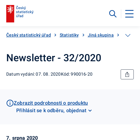
Český statistický úřad
Statistiky
Jiná skupina
Katalog
Newsletter - 32/2020
Datum vydání: 07. 08. 2020
Kód: 990016-20
Zobrazit podrobnosti o produktu
Přihlásit se k odběru, objednat
7. srpna 2020