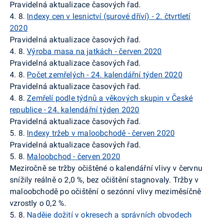
Pravidelná aktualizace časových řad.
4. 8.
Indexy cen v lesnictví (surové dříví) - 2. čtvrtletí
2020
Pravidelná aktualizace časových řad.
4. 8.
Výroba masa na jatkách - červen 2020
Pravidelná aktualizace časových řad.
4. 8.
Počet zemřelých - 24. kalendářní týden 2020
Pravidelná aktualizace časových řad.
4. 8.
Zemřelí podle týdnů a věkových skupin v České
republice - 24. kalendářní týden 2020
Pravidelná aktualizace časových řad.
5. 8.
Indexy tržeb v maloobchodě - červen 2020
Pravidelná aktualizace časových řad.
5. 8.
Maloobchod - červen 2020
Meziročně se tržby očištěné o kalendářní vlivy v červnu
snížily reálně o 2,0 %, bez očištění stagnovaly. Tržby v
maloobchodě po očištění o sezónní vlivy meziměsíčně
vzrostly o 0,2 %.
5. 8.
Naděje dožití v okresech a správních obvodech