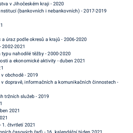
stva v Jihočeském kraji - 2020
institucí (bankovních i nebankovních) - 2017-2019
21
 a úraz podle okresů a krajů - 2006-2020
 - 2002-2021
a typu nahodilé těžby - 2000-2020
osti a ekonomické aktivity - duben 2021
21
) v obchodě - 2019
í) v dopravě, informačních a komunikačních činnostech -
ch tržních služeb - 2019
21
duben 2021
2021
 1. čtvrtletí 2021
enních časových řad) - 16. kalendářní týden 2021