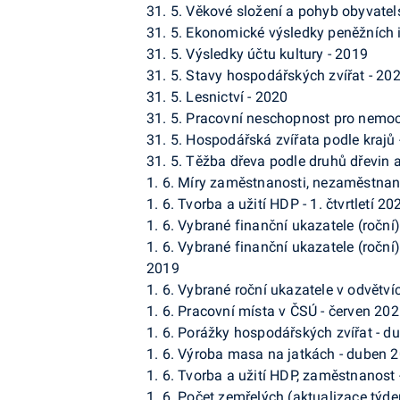
31. 5. Věkové složení a pohyb obyvatel
31. 5. Ekonomické výsledky peněžních 
31. 5. Výsledky účtu kultury - 2019
31. 5. Stavy hospodářských zvířat - 20
31. 5. Lesnictví - 2020
31. 5. Pracovní neschopnost pro nemoc
31. 5. Hospodářská zvířata podle krajů
31. 5. Těžba dřeva podle druhů dřevin 
1. 6. Míry zaměstnanosti, nezaměstnan
1. 6. Tvorba a užití HDP - 1. čtvrtletí 20
1. 6. Vybrané finanční ukazatele (roční
1. 6. Vybrané finanční ukazatele (ročn
2019
1. 6. Vybrané roční ukazatele v odvětví
1. 6. Pracovní místa v ČSÚ - červen 20
1. 6. Porážky hospodářských zvířat - 
1. 6. Výroba masa na jatkách - duben 
1. 6. Tvorba a užití HDP, zaměstnanost -
1. 6. Počet zemřelých (aktualizace týd