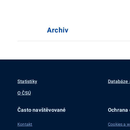
Archiv
Statistiky
Databáze 
O ČSÚ
Často navštěvované
Ochrana d
Kontakt
Cookies a w