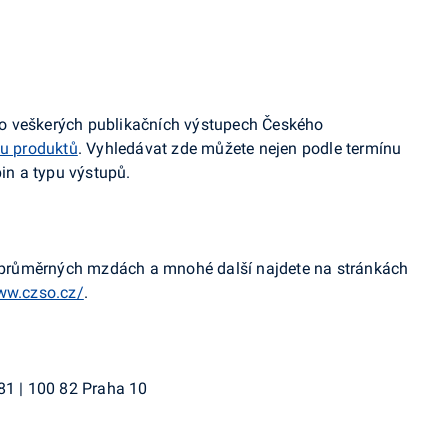
ce o veškerých publikačních výstupech Českého
u produktů
. Vyhledávat zde můžete nejen podle termínu
pin a typu výstupů.
u, průměrných mzdách a mnohé další najdete na stránkách
ww.czso.cz/
.
81 | 100 82 Praha 10