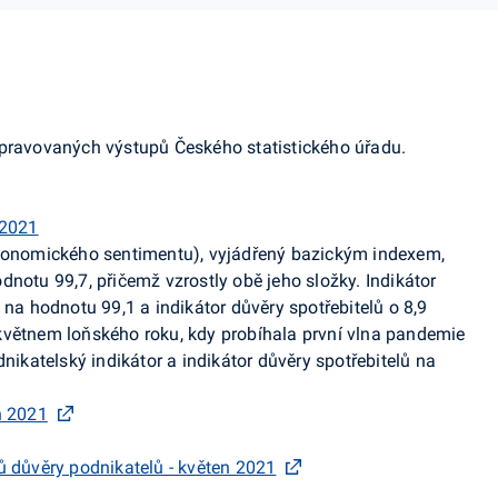
ipravovaných výstupů Českého statistického úřadu.
 2021
ekonomického sentimentu), vyjádřený bazickým indexem,
notu 99,7, přičemž vzrostly obě jeho složky. Indikátor
 na hodnotu 99,1 a indikátor důvěry spotřebitelů o 8,9
květnem loňského roku, kdy probíhala první vlna pandemie
dnikatelský indikátor a indikátor důvěry spotřebitelů na
n 2021
ů důvěry podnikatelů - květen 2021