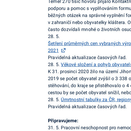
Téměř 270 tisíc hovorů přijalo Kontaktn
podporu a pomoc s vyplňováním formul
běžných otázek na správné vyplnění formu
v zahraničí nebo obyvatelky kláštera. 
často dozvídali mnohé o životních osud
28. 5.
Šetření průměrných cen vybraných výrob
2021
Pravidelná aktualizace časových řad.
28. 5.
Věkové složení a pohyb obyvatel
K 31. prosinci 2020 žilo na území Jiho
2019 se počet obyvatel zvýšil o 3 338 
stěhování, do kraje se přistěhovalo o 4
cestou by se počet obyvatel snížil, neb
28. 5.
Úmrtnostní tabulky za ČR, region
Pravidelná aktualizace časových řad.
Připravujeme:
31. 5. Pracovní neschopnost pro nemoc 