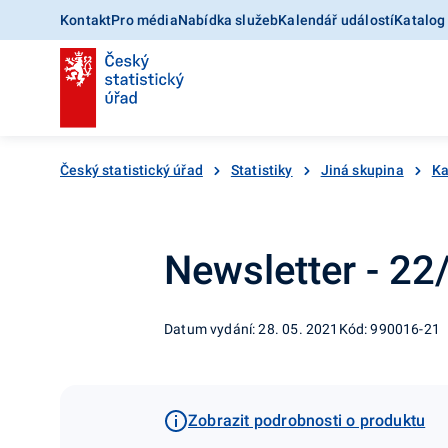
Kontakt
Pro média
Nabídka služeb
Kalendář událostí
Katalog
Český statistický úřad
Statistiky
Jiná skupina
Ka
Newsletter - 2
Datum vydání: 28. 05. 2021
Kód: 990016-21
Zobrazit podrobnosti o produktu