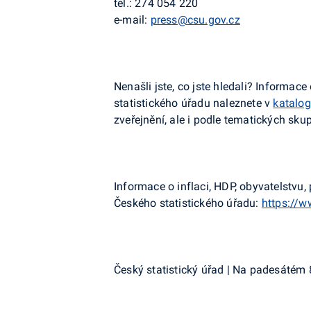
tel.:
274 054 220
e-mail:
press@csu.gov.cz
Nenašli jste, co jste hledali? Informa
statistického úřadu naleznete v
katalog
zveřejnění, ale i podle tematických sku
Informace o inflaci, HDP, obyvatelstv
Českého statistického úřadu:
https://w
Český statistický úřad | Na padesátém 