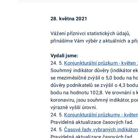
28. května 2021
Vážení příznivci statistických údajů,
přinášíme Vám výběr z aktuálních a př
Vydali jsme:
24. 5.
Konjunkturální průzkum - květen
Souhrnný indikátor důvěry (indikátor 
se meziměsíčně zvýšil o 5,0 bodu na hod
důvěry podnikatelů se zvýšil o 4,3 bodu
bodu na hodnotu 102,8. Ve srovnání s 
koronaviru
, jsou souhrnný indikátor, po
výrazně vyšší úrovni.
24. 5.
Konjunkturální průzkumy - květe
Pravidelná aktualizace časových řad.
24. 5.
Časové řady vybraných indikátor
Pravidelná aktualizace časových řad.