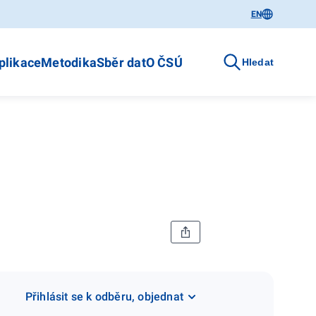
EN
plikace
Metodika
Sběr dat
O ČSÚ
Hledat
Přihlásit se k odběru, objednat