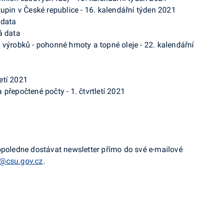
upin v České republice - 16. kalendářní týden 2021
 data
á data
 výrobků - pohonné hmoty a topné oleje - 22. kalendářní
letí 2021
přepočtené počty - 1. čtvrtletí 2021
opoledne dostávat newsletter přímo do své e-mailové
@csu.gov.cz
.