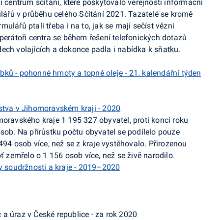
í centrum sčítání, které poskytovalo veřejnosti informační
ářů v průběhu celého Sčítání 2021. Tazatelé se kromě
lářů ptali třeba i na to, jak se mají sečíst vězni
Operátoři centra se během řešení telefonických dotazů
ech volajících a dokonce padla i nabídka k sňatku.
ků - pohonné hmoty a topné oleje - 21. kalendářní týden
stva v Jihomoravském kraji - 2020
moravského kraje 1 195 327 obyvatel, proti konci roku
osob. Na přírůstku počtu obyvatel se podílelo pouze
 494 osob více, než se z kraje vystěhovalo. Přirozenou
oť zemřelo o 1 156 osob více, než se živě narodilo.
y soudržnosti a kraje - 2019–2020
a úraz v České republice - za rok 2020