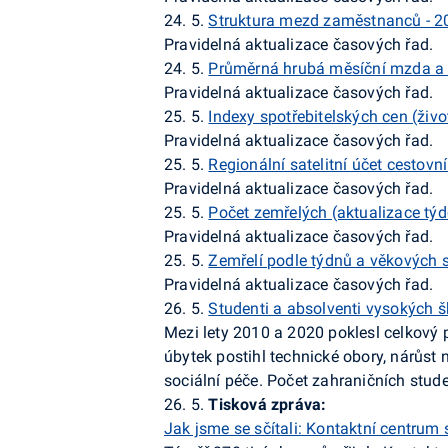
24. 5.
Struktura mezd zaměstnanců - 2
Pravidelná aktualizace časových řad.
24. 5.
Průměrná hrubá měsíční mzda a 
Pravidelná aktualizace časových řad.
25. 5.
Indexy spotřebitelských cen (živ
Pravidelná aktualizace časových řad.
25. 5.
Regionální satelitní účet cestov
Pravidelná aktualizace časových řad.
25. 5.
Počet zemřelých (aktualizace týd
Pravidelná aktualizace časových řad.
25. 5.
Zemřelí podle týdnů a věkových s
Pravidelná aktualizace časových řad.
26. 5.
Studenti a absolventi vysokých š
Mezi lety 2010 a 2020 poklesl celkový 
úbytek postihl technické obory, nárůs
sociální péče. Počet zahraničních studen
26. 5.
Tisková zpráva:
Jak jsme se sčítali: Kontaktní centrum 