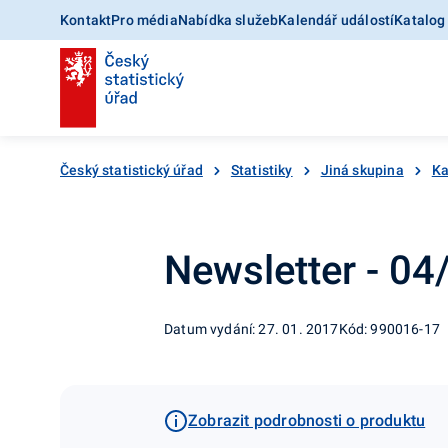
Kontakt
Pro média
Nabídka služeb
Kalendář událostí
Katalog
Český statistický úřad
Statistiky
Jiná skupina
Ka
Newsletter - 0
Datum vydání: 27. 01. 2017
Kód: 990016-17
Zobrazit podrobnosti o produktu