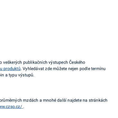
ce o veškerých publikačních výstupech Českého
u produktů
. Vyhledávat zde můžete nejen podle termínu
pin a typu výstupů.
u, průměrných mzdách a mnohé další najdete na stránkách
www.czso.cz/
.