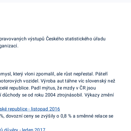
ipravovaných výstupů Českého statistického úřadu
ganizací.
sl, který vloni zpomalil, ale růst nepřestal. Páteří
otorových vozidel. Výroba aut táhne víc slovenský než
 celé republice. Padl mýtus, že mzdy v ČR jsou
ní důchody se od roku 2004 ztrojnásobil. Výkazy změní
ké republice - listopad 2016
 %, dovozní ceny se zvýšily o 0,8 % a směnné relace se
ů důvěry - leden 2017