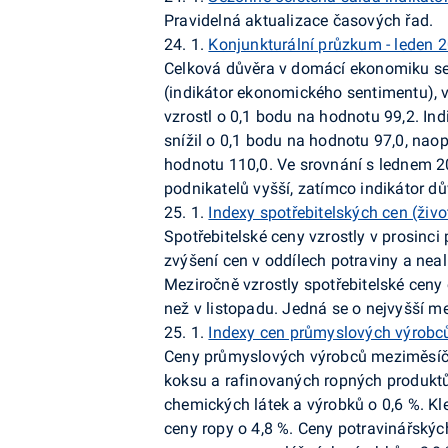
Pravidelná aktualizace časových řad.
24. 1.
Konjunkturální průzkum - leden 
Celková důvěra v domácí ekonomiku se 
(indikátor ekonomického sentimentu), v
vzrostl o 0,1 bodu na hodnotu 99,2. In
snížil o 0,1 bodu na hodnotu 97,0, naop
hodnotu 110,0. Ve srovnání s lednem 20
podnikatelů vyšší, zatímco indikátor dů
25. 1.
Indexy spotřebitelských cen (živo
Spotřebitelské ceny vzrostly v prosinci 
zvýšení cen v oddílech potraviny a nea
Meziročně vzrostly spotřebitelské ceny 
než v listopadu. Jedná se o nejvyšší me
25. 1.
Indexy cen průmyslových výrobců
Ceny
průmyslových výrobců
meziměsíčn
koksu a rafinovaných ropných produktů.
chemických látek a výrobků o 0,6 %. Kle
ceny ropy o 4,8 %. Ceny potravinářskýc