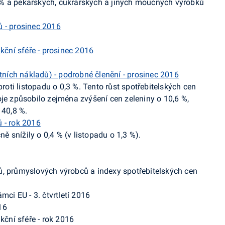
% a pekařských, cukrářských a jiných moučných výrobků
 - prosinec 2016
kční sféře - prosinec 2016
otních nákladů) - podrobné členění - prosinec 2016
proti listopadu o 0,3 %.
Tento
růst
spotřebitelských cen
oje způsobilo
zejména zvýšení cen zeleniny o 10,6 %,
 40,8 %.
 - rok 2016
ě snížily o 0,4 % (v listopadu o 1,3 %).
ů, průmyslových výrobců a indexy spotřebitelských cen
mci EU - 3. čtvrtletí 2016
016
kční sféře - rok 2016