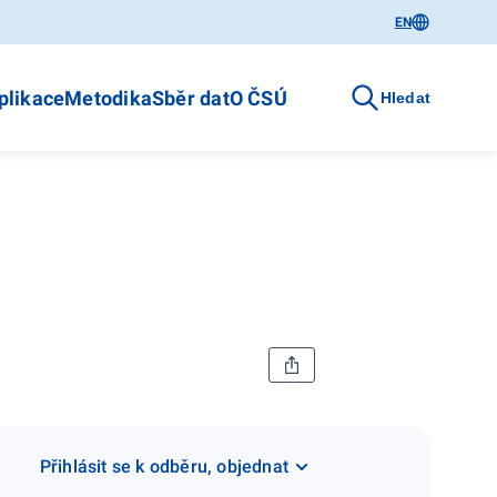
EN
plikace
Metodika
Sběr dat
O ČSÚ
Hledat
Přihlásit se k odběru, objednat