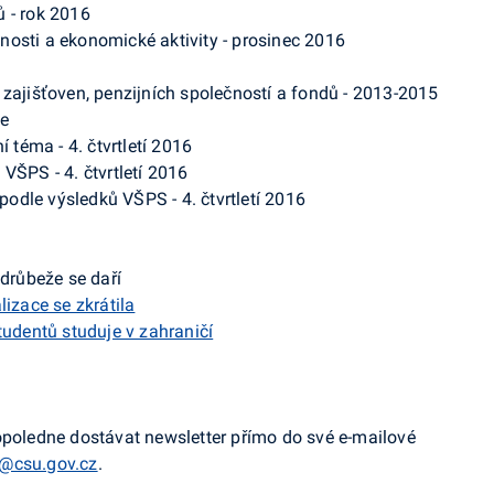
 - rok 2016
osti a ekonomické aktivity - prosinec 2016
 zajišťoven, penzijních společností a fondů - 2013-2015
le
í téma - 4. čtvrtletí 2016
VŠPS - 4. čtvrtletí 2016
odle výsledků VŠPS - 4. čtvrtletí 2016
drůbeže se daří
izace se zkrátila
udentů studuje v zahraničí
dopoledne dostávat
newsletter
přímo do své e-
mailové
@csu.gov.cz
.