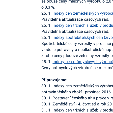
se pouze ceny mléčných výrobků o 2,0 
o 0,3 %.
25. 1.
Indexy cen zemědělských výrobců
Pravidelná aktualizace časových řad.
25. 1.
Indexy cen tržních služeb v produ
Pravidelná aktualizace časových řad.
25. 1.
Indexy spotřebitelských cen (živ
Spotřebitelské ceny vzrostly v prosinci 
v oddíle
potraviny a nealkoholické náp
z toho ceny plodové zeleniny vzrostly o
25. 1.
Indexy cen průmyslových výrobců
Ceny
průmyslových výrobců
se meziročn
Připravujeme:
30. 1. Indexy cen zemědělských výrobc
potravinářského zboží - prosinec 2016
30. 1. Postavení českého trhu práce v rá
30. 1. Zemědělství - 4. čtvrtletí a rok 2
31. 1. Indexy cen tržních služeb v produ