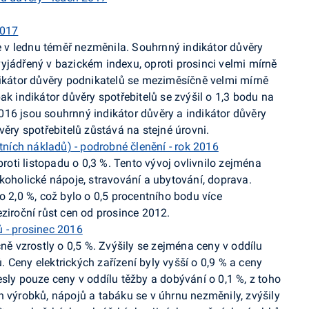
2017
v lednu téměř nezměnila. Souhrnný indikátor důvěry
yjádřený v bazickém indexu, oproti prosinci velmi mírně
dikátor důvěry podnikatelů se meziměsíčně velmi mírně
ak indikátor důvěry spotřebitelů se zvýšil o 1,3 bodu na
16 jsou souhrnný indikátor důvěry a indikátor důvěry
věry spotřebitelů zůstává na stejné úrovni.
tních nákladů) - podrobné členění - rok 2016
proti listopadu o 0,3 %. Tento vývoj ovlivnilo zejména
lkoholické nápoje, stravování a ubytování, doprava.
o 2,0 %, což bylo o 0,5 procentního bodu více
ziroční růst cen od prosince 2012.
 - prosinec 2016
ě vzrostly o 0,5 %. Zvýšily se zejména ceny v oddílu
 Ceny elektrických zařízení byly vyšší o 0,9 % a ceny
sly pouze ceny v oddílu těžby a dobývání o 0,1 %, z toho
h výrobků, nápojů a tabáku se v úhrnu nezměnily, zvýšily