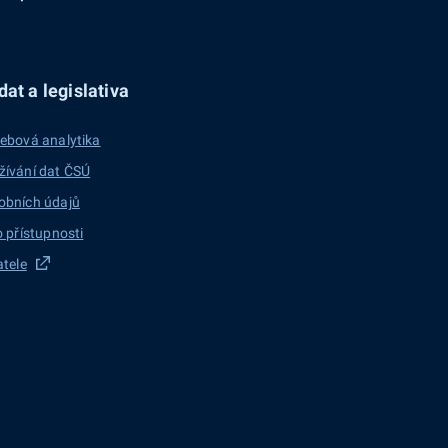
at a legislativa
ebová analytika
žívání dat ČSÚ
obních údajů
o přístupnosti
atele