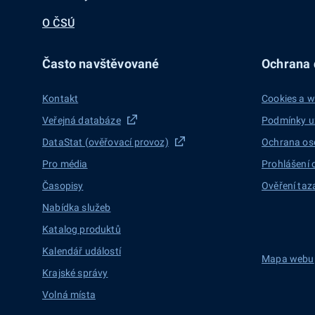
O ČSÚ
Často navštěvované
Ochrana d
Kontakt
Cookies a w
Veřejná databáze
Podmínky u
DataStat (ověřovací provoz)
Ochrana os
Pro média
Prohlášení 
Časopisy
Ověření taz
Nabídka služeb
Katalog produktů
Kalendář událostí
Mapa webu
Krajské správy
Volná místa