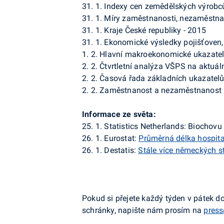
31. 1. Indexy cen zemědělských výrobců
31. 1. Míry zaměstnanosti, nezaměstnan
31. 1. Kraje České republiky - 2015
31. 1. Ekonomické výsledky pojišťoven,
1. 2. Hlavní makroekonomické ukazate
2. 2. Čtvrtletní analýza VŠPS na aktuáln
2. 2. Časová řada základních ukazatelů 
2. 2. Zaměstnanost a nezaměstnanost p
Informace ze světa:
25. 1.
Statistics
Netherlands
:
Biochovu
26. 1.
Eurostat
:
Průměrná délka hospital
26. 1.
Destatis
:
Stále více německých st
Pokud si přejete každý týden v pátek 
schránky, napište nám prosím na
press