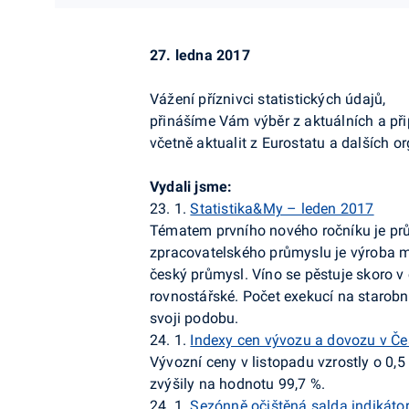
27. ledna 2017
Vážení příznivci statistických údajů,
přinášíme Vám výběr z aktuálních a př
včetně aktualit z
Eurostatu
a dalších or
Vydali jsme:
23. 1.
Statistika&My – leden 2017
Tématem prvního nového ročníku je průmy
zpracovatelského průmyslu je výroba m
český průmysl. Víno se pěstuje skoro v
rovnostářské. Počet exekucí na starob
svoji podobu.
24. 1.
Indexy cen vývozu a dovozu v Čes
Vývozní ceny v listopadu vzrostly o 0,5
zvýšily na hodnotu 99,7 %.
24. 1.
Sezónně očištěná salda indikátor