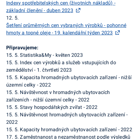
Indexy spotřebitelských cen (životních nákladů) -
základní členění - duben 2023
12. 5.
Šetření průměrných cen vybraných výrobků - pohonné
hmoty a topné oleje - 19. kalendářní týden 2023
Připravujeme:
15. 5. Statistika&My - květen 2023
15. 5. Index cen výrobků a služeb vstupujících do
zemědělství - 1. čtvrtletí 2023
15. 5. Kapacita hromadných ubytovacích zařízení - nižší
územní celky - 2022
15. 5. Návštěvnost v hromadných ubytovacích
zařízeních - nižší územní celky - 2022
15. 5. Stavy hospodářských zvířat - 2022
15. 5. Návštěvnost hromadných ubytovacích zařízení -
2022
15. 5. Kapacity hromadných ubytovacích zařízení - 2022
17. 5. Zaměstnanost a nezaměstnanost podle výsledků