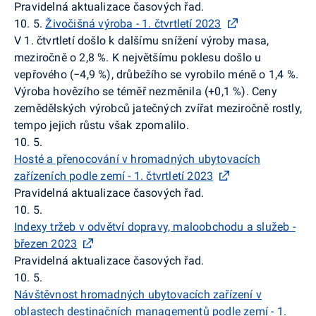
Pravidelná aktualizace časových řad.
10. 5.
Živočišná výroba - 1. čtvrtletí 2023
V 1. čtvrtletí došlo k dalšímu snížení výroby masa,
meziročně o 2,8 %. K největšímu poklesu došlo u
vepřového (−4,9 %), drůbežího se vyrobilo méně o 1,4 %.
Výroba hovězího se téměř nezměnila (+0,1 %). Ceny
zemědělských výrobců jatečných zvířat meziročně rostly,
tempo jejich růstu však zpomalilo.
10. 5.
Hosté a přenocování v hromadných ubytovacích
zařízeních podle zemí - 1. čtvrtletí 2023
Pravidelná aktualizace časových řad.
10. 5.
Indexy tržeb v odvětví dopravy, maloobchodu a služeb -
březen 2023
Pravidelná aktualizace časových řad.
10. 5.
Návštěvnost hromadných ubytovacích zařízení v
oblastech destinačních managementů podle zemí - 1.