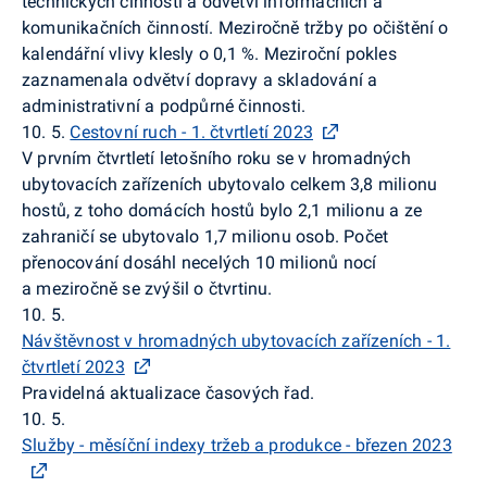
technických činností a odvětví informačních a
komunikačních činností.
Meziročně
tržby
po očištění o
kalendářní vlivy klesly o 0,1 %
. Meziroční pokles
zaznamenala odvětví dopravy a skladování a
administrativní a podpůrné činnosti.
10. 5.
Cestovní ruch - 1. čtvrtletí 2023
V prvním čtvrtletí letošního roku se v hromadných
ubytovacích zařízeních ubytovalo celkem 3,8 milionu
hostů, z toho domácích hostů bylo 2,1 milionu a ze
zahraničí se ubytovalo 1,7 milionu osob. Počet
přenocování dosáhl necelých 10 milionů nocí
a meziročně se zvýšil o čtvrtinu.
10. 5.
Návštěvnost v hromadných ubytovacích zařízeních - 1.
čtvrtletí 2023
Pravidelná aktualizace časových řad.
10. 5.
Služby - měsíční indexy tržeb a produkce - březen 2023