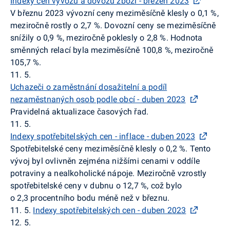
Indexy cen vývozu a dovozu zboží - březen 2023
V březnu 2023 vývozní ceny meziměsíčně klesly o 0,1 %,
meziročně rostly o 2,7 %. Dovozní ceny se meziměsíčně
snížily o 0,9 %, meziročně poklesly o 2,8 %. Hodnota
směnných relací byla meziměsíčně 100,8 %, meziročně
105,7 %.
11. 5.
Uchazeči o zaměstnání dosažitelní a podíl
nezaměstnaných osob podle obcí - duben 2023
Pravidelná aktualizace časových řad.
11. 5.
Indexy spotřebitelských cen - inflace - duben 2023
Spotřebitelské ceny meziměsíčně klesly o 0,2 %. Tento
vývoj byl ovlivněn zejména nižšími cenami v oddíle
potraviny a nealkoholické nápoje. Meziročně vzrostly
spotřebitelské ceny v dubnu o 12,7 %, což bylo
o 2,3 procentního bodu méně než v březnu.
11. 5.
Indexy spotřebitelských cen - duben 2023
12. 5.