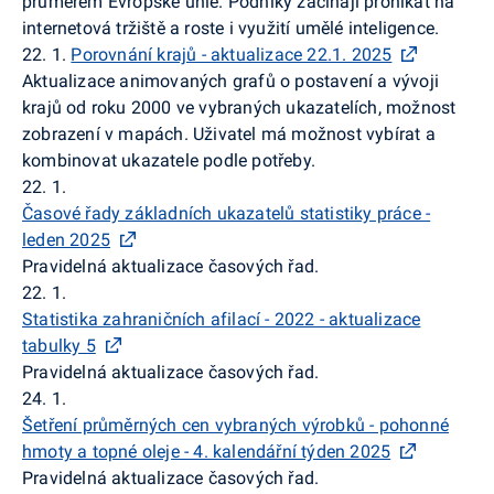
průměrem Evropské unie. Podniky začínají pronikat na
internetová tržiště a roste i využití umělé inteligence.
22. 1.
Porovnání krajů - aktualizace 22.1. 2025
Aktualizace animovaných grafů o postavení a vývoji
krajů od roku 2000 ve vybraných ukazatelích, možnost
zobrazení v mapách. Uživatel má možnost vybírat a
kombinovat ukazatele podle potřeby.
22. 1.
Časové řady základních ukazatelů statistiky práce -
leden 2025
Pravidelná aktualizace časových řad.
22. 1.
Statistika zahraničních afilací - 2022 - aktualizace
tabulky 5
Pravidelná aktualizace časových řad.
24. 1.
Šetření průměrných cen vybraných výrobků - pohonné
hmoty a topné oleje - 4. kalendářní týden 2025
Pravidelná aktualizace časových řad.