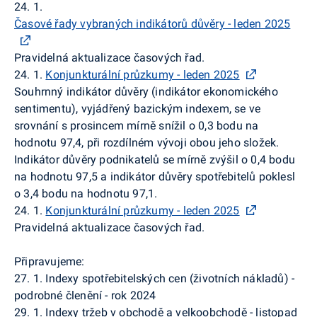
24. 1.
Časové řady vybraných indikátorů důvěry - leden 2025
Pravidelná aktualizace časových řad.
24. 1.
Konjunkturální průzkumy - leden 2025
Souhrnný indikátor důvěry (indikátor ekonomického
sentimentu), vyjádřený bazickým indexem, se ve
srovnání s prosincem mírně snížil o 0,3 bodu na
hodnotu 97,4, při rozdílném vývoji obou jeho složek.
Indikátor důvěry podnikatelů se mírně zvýšil o 0,4 bodu
na hodnotu 97,5 a indikátor důvěry spotřebitelů poklesl
o 3,4 bodu na hodnotu 97,1.
24. 1.
Konjunkturální průzkumy - leden 2025
Pravidelná aktualizace časových řad.
Připravujeme:
27. 1. Indexy spotřebitelských cen (životních nákladů) -
podrobné členění - rok 2024
29. 1. Indexy tržeb v obchodě a velkoobchodě - listopad