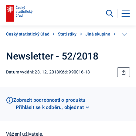
Český statistický úřad
Statistiky
Jiná skupina
Katalog
Newsletter - 52/2018
Datum vydání: 28. 12. 2018
Kód: 990016-18
Zobrazit podrobnosti o produktu
Přihlásit se k odběru, objednat
Vážení uživatelé,