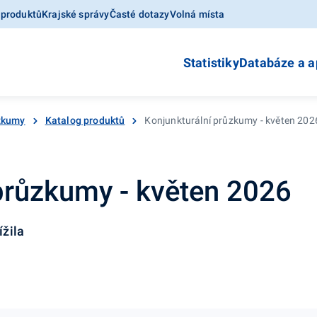
 produktů
Krajské správy
Časté dotazy
Volná místa
Statistiky
Databáze a a
ůzkumy
Katalog produktů
Konjunkturální průzkumy - květen 202
průzkumy - květen 2026
žila