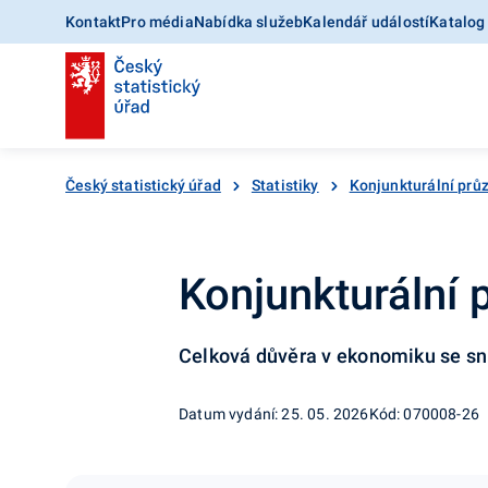
Kontakt
Pro média
Nabídka služeb
Kalendář událostí
Katalog
Český statistický úřad
Statistiky
Konjunkturální pr
Konjunkturální 
Celková důvěra v ekonomiku se sní
Datum vydání: 25. 05. 2026
Kód: 070008-26