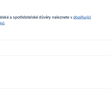
elské a spotřebitelské důvěry naleznete v
doplňující
umů
.