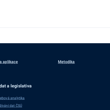
a aplikace
Metodika
at a legislativa
ebová analytika
žívání dat ČSÚ