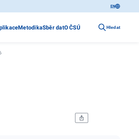
EN
plikace
Metodika
Sběr dat
O ČSÚ
Hledat
6