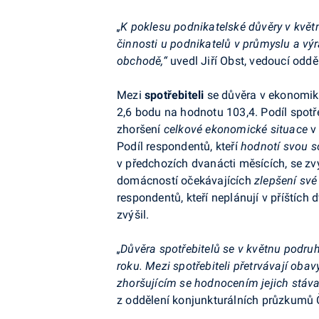
„K poklesu podnikatelské důvěry v květ
činnosti u podnikatelů v průmyslu a vý
obchodě,“
uvedl Jiří Obst, vedoucí odd
Mezi
spotřebiteli
se důvěra v ekonomiku
2,6 bodu na hodnotu 103,4. P
odíl spot
zhoršení
celkové ekonomické situace
v 
P
odíl respondentů, kteří
hodnotí svou
s
v předchozích dvanácti měsících, se zv
domácností očekávajících
zlepšení své
respondentů
, kteří neplánují v příštíc
zvýšil.
„Důvěra spotřebitelů se v květnu podruh
roku. Mezi spotřebiteli přetrvávají ob
zhoršujícím se hodnocením jejich stávaj
z oddělení konjunkturálních průzkumů