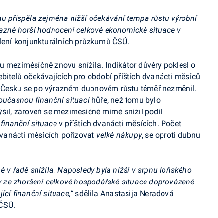
nu přispěla zejména nižší očekávání tempa růstu výrobní
razně horší hodnocení celkové ekonomické situace v
ělení konjunkturálních průzkumů ČSÚ.
 meziměsíčně znovu snížila. Indikátor důvěry poklesl o
řebitelů očekávajících pro období příštích dvanácti měsíců
Česku se po výrazném dubnovém růstu téměř nezměnil.
oučasnou finanční situaci
hůře, než tomu bylo
ýšil, zároveň se m
eziměsíčně mírně snížil podíl
 finanční situace
v příštích dvanácti měsících. Počet
h dvanácti měsících pořizovat
velké nákupy
, se oproti dubnu
é v řadě snížila. Naposledy byla nižší v srpnu loňského
avy ze zhoršení celkové hospodářské situace doprovázené
ící finanční situace,“
sdělila Anastasija Neradová
 ČSÚ.