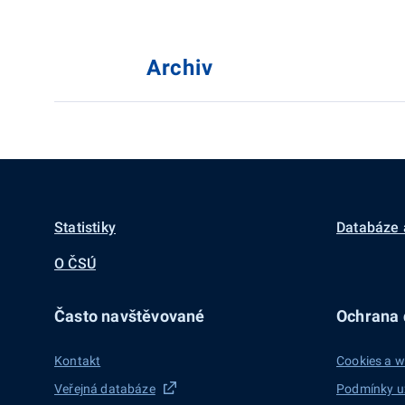
Archiv
Statistiky
Databáze 
O ČSÚ
Často navštěvované
Ochrana d
Kontakt
Cookies a w
Veřejná databáze
Podmínky u