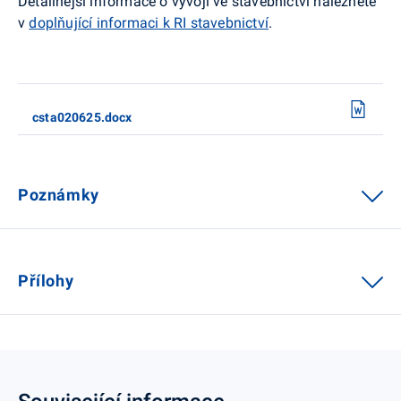
Detailnější informace o vývoji ve stavebnictví naleznete
v
doplňující informaci k RI stavebnictví
.
csta020625.docx
Poznámky
Přílohy