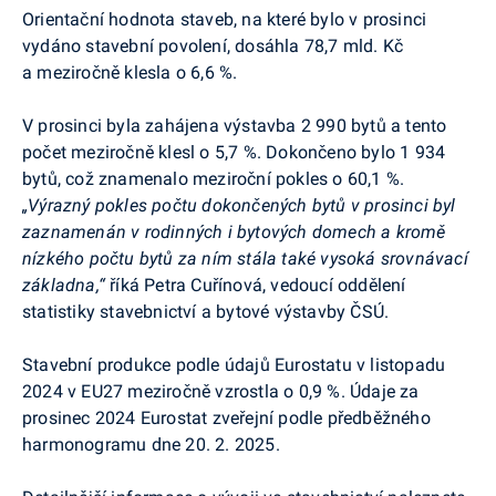
Orientační hodnota staveb, na které bylo v prosinci
vydáno stavební povolení, dosáhla 78,7 mld. Kč
a meziročně klesla
o 6,6 %.
V
prosinci
byla zahájena výstavba
2 990 bytů a t
ento
počet meziročně
klesl o 5,7 %. Dokončeno bylo
1 934
bytů
, což znamenalo meziroční pokles
o 60,1 %.
„Výrazný pokles počtu dokončených bytů v prosinci byl
zaznamenán v rodinných i bytových domech a kromě
nízkého počtu bytů za ním stála také vysoká srovnávací
základna,“
říká Petra Cuřínová, vedoucí oddělení
statistiky stavebnictví a bytové výstavby ČSÚ.
Stavební produkce
podle údajů
Eurostatu
v
listopad
u
2024 v EU27
meziročně vzrostla o 0,9 %. Údaje za
prosinec
2024
Eurostat
zveřejní podle předběžného
harmonogramu dne 20. 2. 2025.