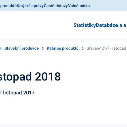
 produktů
Krajské správy
Časté dotazy
Volná místa
Statistiky
Databáze a a
Stavební produkce
Katalog produktů
Stavebnictví - listopa
listopad 2018
l listopad 2017