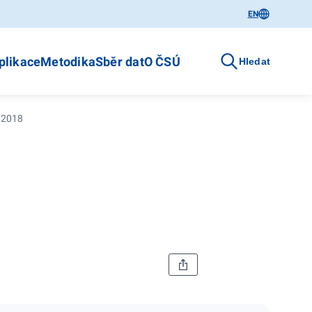
EN
plikace
Metodika
Sběr dat
O ČSÚ
Hledat
d 2018