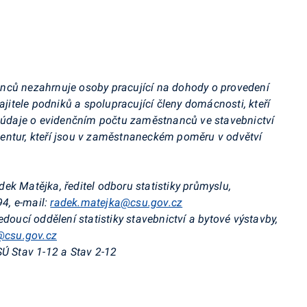
nců nezahrnuje osoby pracující na dohody o provedení
ajitele podniků a spolupracující členy domácnosti, kteří
daje o evidenčním počtu zaměstnanců ve stavebnictví
entur, kteří jsou v zaměstnaneckém poměru v odvětví
dek Matějka, ředitel odboru statistiky průmyslu,
94, e-mail:
radek.matejka@csu.gov.cz
edoucí oddělení statistiky stavebnictví a bytové výstavby,
@csu.gov.cz
SÚ Stav 1-12 a Stav 2-12