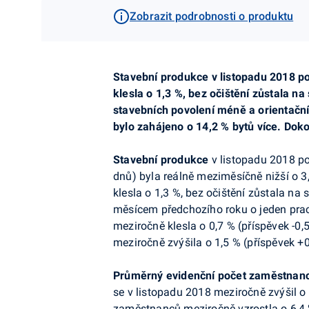
Zobrazit podrobnosti o produktu
Stavební produkce v listopadu 2018
po
klesla o 1,3 %,
bez očištění zůstala na 
stavebních povolení méně a orientačn
bylo zahájeno o 14,2 % bytů více. Dok
Stavební produkce
v listopadu 2018
po
dnů) byla reálně meziměsíčně
nižší o 3
klesla o 1,3 %,
bez očištění zůstala na s
měsícem předchozího roku o jeden prac
meziročně klesla o 0,7 % (příspěvek -0,
meziročně zvýšila o 1,5 % (příspěvek +0,
Průměrný evidenční počet zaměstnan
se v listopadu 2018 meziročně
zvýšil o
zaměstnanců meziročně vzrostla o 6,4 %