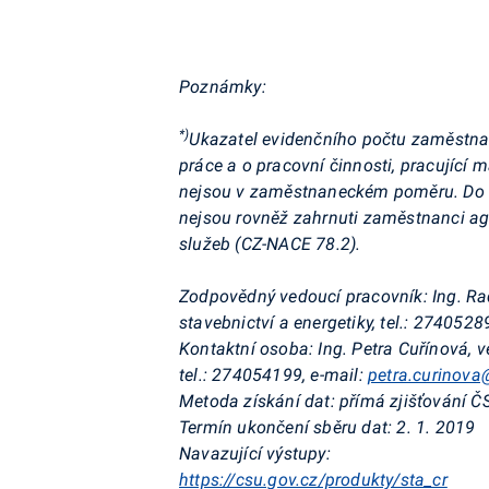
Poznámky:
*)
Ukazatel evidenčního počtu zaměstna
práce a o pracovní činnosti, pracující m
nejsou v zaměstnaneckém poměru. Do ú
nejsou rovněž zahrnuti zaměstnanci ag
služeb (CZ-NACE 78.2).
Zodpovědný vedoucí pracovník:
Ing. Ra
stavebnictví a energetiky, tel.: 2740528
Kontaktní osoba:
Ing. Petra Cuřínová, v
tel.: 274054199, e-mail:
petra.curinova
Metoda získání dat:
přímá zjišťování Č
Termín ukončení sběru dat:
2. 1. 2019
Navazující výstupy:
https://csu.gov.cz/produkty/sta_cr