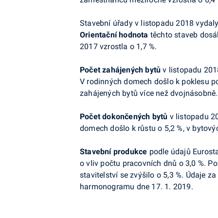
Stavební úřady v listopadu
2018 vydal
Orientační hodnota
těchto staveb dosá
2017 vzrostla o 1,7 %.
Počet zahájených bytů
v listopadu 201
V rodinných domech
došlo k poklesu p
zahájených bytů více než dvojnásobně
.
Počet dokončených bytů
v listopadu 20
domech došlo k růstu o 5,2 %, v bytov
Stavební produkce
podle údajů
Eurost
o vliv počtu pracovních dnů o 3,0 %. Po
stavitelství se zvýšilo o 5,3 %. Údaje z
harmonogramu dne 17. 1. 2019.