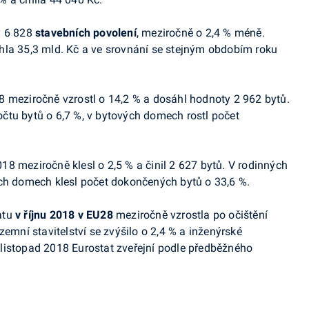
y
6 828
stavebních povolení
, meziročně o 2,4 % méně.
hla 35,3 mld. Kč a ve srovnání se stejným obdobím roku
8 meziročně vzrostl o 14,2 % a dosáhl hodnoty 2 962 bytů.
očtu bytů
o 6,7 %, v bytových domech rostl počet
18 meziročně klesl o 2,5 % a činil 2 627 bytů. V rodinných
ých domech klesl počet dokončených bytů o 33,6 %.
atu
v říjnu 2018 v EU28
meziročně vzrostla po očištění
zemní stavitelství se zvýšilo o 2,4 % a inženýrské
a listopad 2018
Eurostat
zveřejní podle předběžného