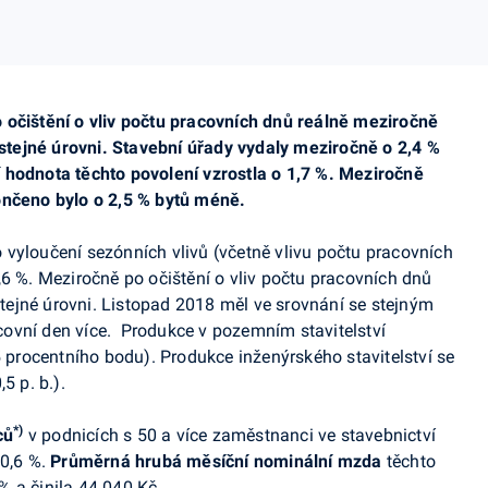
 očištění o vliv počtu pracovních dnů reálně meziročně
stejné úrovni
. Stavební úřady vydaly meziročně o 2,4 %
í hodnota těchto povolení
vzrostla
o 1,7 %. Meziročně
ončeno bylo o 2,5 % bytů méně.
 vyloučení
sezónních vlivů (včetně vlivu počtu pracovních
,6 %.
Meziročně po očištění o vliv počtu pracovních dnů
tejné úrovni
.
Listopad 2018 měl ve srovnání se stejným
ovní den více.
Produkce v pozemním stavitelství
5 procentního bodu). Produkce inženýrského stavitelství se
5 p. b.).
*)
ců
v podnicích s 50 a více zaměstnanci ve stavebnictví
 0,6 %.
Průměrná hrubá měsíční nominální mzda
těchto
 a činila 44 040 Kč.