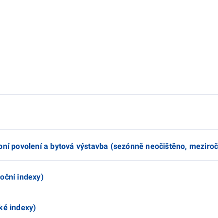
bní povolení a bytová výstavba (sezónně neočištěno, meziroč
oční indexy)
ké indexy)