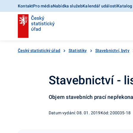
Kontakt
Pro média
Nabídka služeb
Kalendář událostí
Katalog
Český statistický úřad
Statistiky
Stavebnictví, byty
Stavebnictví - 
Objem stavebních prací nepřekona
Datum vydání: 08. 01. 2019
Kód: 200035-18