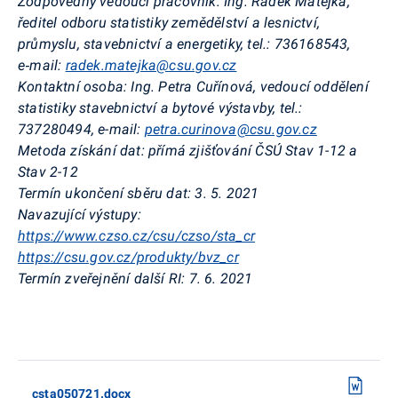
Zodpovědný vedoucí pracovník:
Ing. Radek Matějka,
ředitel odboru statistiky zemědělství a lesnictví,
průmyslu, stavebnictví a energetiky, tel.: 736168543,
e‑mail:
radek.matejka@csu.gov.cz
Kontaktní osoba:
Ing. Petra Cuřínová, vedoucí oddělení
statistiky stavebnictví a bytové výstavby, tel.:
737280494, e-mail:
petra.curinova@csu.gov.cz
Metoda získání dat:
přímá zjišťování ČSÚ Stav 1-12 a
Stav 2-12
Termín ukončení sběru dat:
3. 5. 2021
Navazující výstupy:
https://www.czso.cz/csu/czso/sta_cr
https://csu.gov.cz/produkty/bvz_cr
Termín zveřejnění další RI:
7. 6. 2021
csta050721.docx