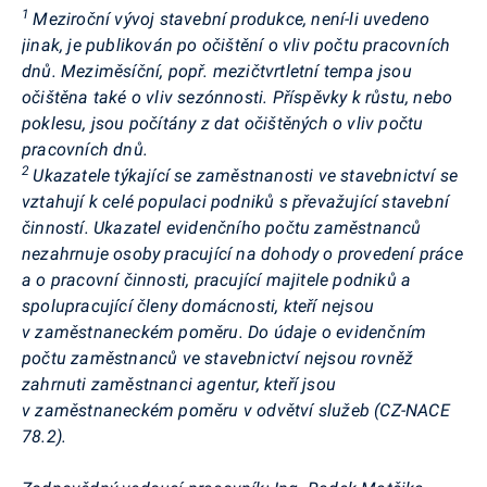
1
Meziroční vývoj stavební produkce, není-li uvedeno
jinak, je publikován po očištění o vliv počtu pracovních
dnů. Meziměsíční, popř. mezičtvrtletní tempa jsou
očištěna také o vliv sezónnosti. Příspěvky k růstu, nebo
poklesu, jsou počítány z dat očištěných o vliv počtu
pracovních dnů
.
2
Ukazatele týkající se zaměstnanosti ve stavebnictví se
vztahují k celé populaci podniků s převažující stavební
činností. Ukazatel evidenčního počtu zaměstnanců
nezahrnuje osoby pracující na dohody o provedení práce
a o pracovní činnosti, pracující majitele podniků a
spolupracující členy domácnosti, kteří nejsou
v zaměstnaneckém poměru. Do údaje o evidenčním
počtu zaměstnanců ve stavebnictví nejsou rovněž
zahrnuti zaměstnanci agentur, kteří jsou
v zaměstnaneckém poměru v odvětví služeb (CZ-NACE
78.2).