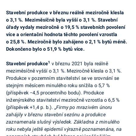
Stavební produkce v březnu reálně meziročně klesla
o 3,1 %
.
Meziměsíčně byla vyšší o 3,1 %. Stavební
úřady vydaly meziročně o 19,5 % stavebních povolení
více a orientační hodnota těchto povolení vzrostla
o 25,8 %. Meziročně bylo zahájeno o 2,1 % bytů méně.
Dokončeno bylo o 51,9 % bytů více.
1
Stavební produkce
v
březnu
2021 byla reálně
meziměsíčně vyšší o 3,1 %. Meziročně klesla o 3,1 %.
Produkce v pozemním stavitelství se ve srovnání se
stejným měsícem minulého roku snížila o 5,7 %
(příspěvek
−
4,5 procentního bodu). Produkce
inženýrského stavitelství meziročně vzrostla o 6,5 %
(příspěvek +1,4 p. b.). „
Firmy po mrazivém únoru
zahájily v březnu stavební sezónu a produkce
zaznamenala slušný výsledek. Základna z minulého
roku nebyla ještě epidemií výrazně poznamenána, na