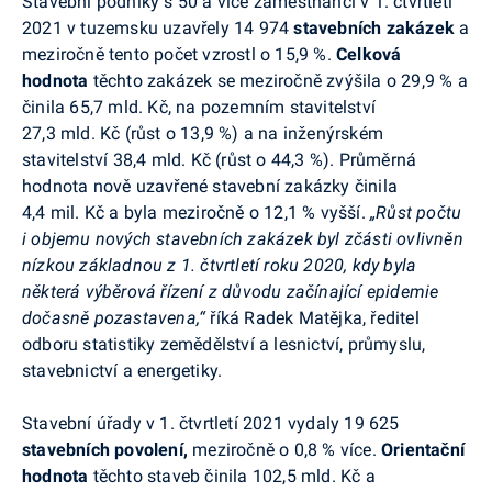
Stavební podniky s 50 a více zaměstnanci v 1. čtvrtletí
2021 v tuzemsku uzavřely 14 974
stavebních zakázek
a
meziročně tento počet vzrostl o 15,9 %.
Celková
hodnota
těchto zakázek se meziročně zvýšila o 29,9 % a
činila 65,7 mld. Kč, na pozemním stavitelství
27,3 mld. Kč (růst o 13,9 %) a na inženýrském
stavitelství 38,4 mld. Kč (růst o 44,3 %). Průměrná
hodnota nově uzavřené stavební zakázky činila
4,4 mil. Kč a byla meziročně o 12,1 % vyšší.
„Růst počtu
i objemu nových stavebních zakázek byl zčásti ovlivněn
nízkou základnou z 1. čtvrtletí roku 2020, kdy byla
některá výběrová řízení z důvodu začínající epidemie
dočasně pozastavena,“
říká Radek Matějka, ředitel
odboru statistiky
zemědělství a lesnictví, průmyslu,
stavebnictví a energetiky.
Stavební úřady
v 1. čtvrtletí 2021
vydaly
19 625
stavebních povolení,
meziročně o 0,8 % více.
Orientační
hodnota
těchto staveb
činila 102,5 mld. Kč a