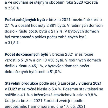
a ve srovnání se stejným obdobím roku 2020 vzrostla
o 25,8 %.
Počet zahájených bytů
v
březnu
2021 meziročně klesl o
2,1 % a dosáhl hodnoty 2 881 bytů. V rodinných domech
došlo k růstu počtu bytů o 21,9 %.
V
bytových domech
byl zaznamenán pokles počtu zahájených bytů
o 31,8 %
.
Počet dokončených bytů
v
březnu
2021 meziročně
vzrostl o 51,9 % a činil 3 450 bytů. V rodinných domech
došlo k růstu o 45,1 %, v bytových domech počet
dokončených bytů rostl o 51,0 %.
Stavební produkce
podle údajů
Eurostatu
v únoru 2021
v EU27
meziročně klesla o 5,4 %. Pozemní stavitelství se
snížilo o 4,1 % a inženýrské stavitelství kleslo o 9,8 %.
Údaje za březen 2021
Eurostat
zveřejní podle
předběžného harmonogramu dne 17. 05. 2021.