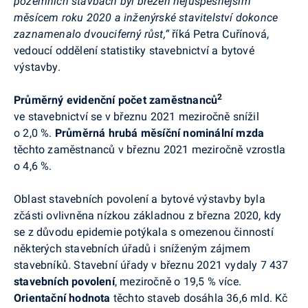
pozemních stavbách byl březen nejúspěšnějším
měsícem roku 2020 a inženýrské stavitelství dokonce
zaznamenalo dvouciferný růst,“
říká Petra Cuřínová,
vedoucí oddělení statistiky stavebnictví a bytové
výstavby.
2
Průměrný evidenční počet zaměstnanců
ve stavebnictví se v
březnu
2021 meziročně
snížil
o 2,0 %.
Průměrná hrubá měsíční nominální mzda
těchto zaměstnanců v
březnu
2021 meziročně vzrostla
o 4,6 %.
Oblast stavebních povolení a bytové výstavby byla
zčásti ovlivněna nízkou základnou z března 2020, kdy
se z důvodu epidemie potýkala s omezenou činností
některých stavebních úřadů i sníženým zájmem
stavebníků.
Stavební úřady
v
březnu
2021
vydaly
7 437
stavebních povolení
, meziročně o 19,5 % více.
Orientační hodnota
těchto staveb dosáhla 36,6 mld. Kč