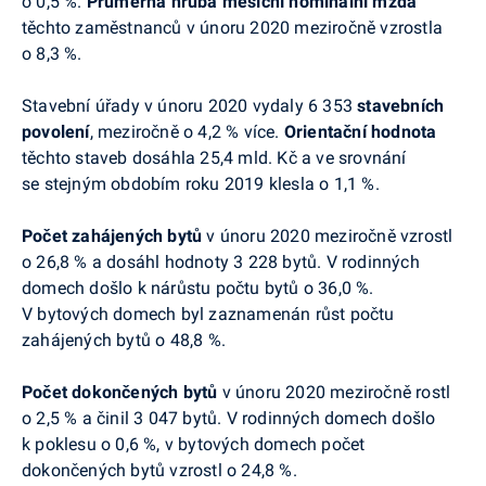
o 0,5 %.
Průměrná hrubá měsíční nominální mzda
těchto zaměstnanců v únoru 2020 meziročně vzrostla
o 8,3 %.
Stavební úřady v únoru 2020 vydaly 6 353
stavebních
povolení
, meziročně o 4,2 % více.
Orientační hodnota
těchto staveb dosáhla 25,4 mld. Kč a ve srovnání
se stejným obdobím roku 2019 klesla o 1,1 %.
Počet zahájených bytů
v únoru 2020 meziročně vzrostl
o 26,8 % a dosáhl hodnoty 3 228 bytů. V rodinných
domech došlo k nárůstu počtu bytů o 36,0 %.
V bytových domech byl zaznamenán růst počtu
zahájených bytů o 48,8 %.
Počet dokončených bytů
v únoru 2020 meziročně rostl
o 2,5 % a činil 3 047 bytů. V rodinných domech došlo
k poklesu o 0,6 %, v bytových domech počet
dokončených bytů vzrostl o 24,8 %.