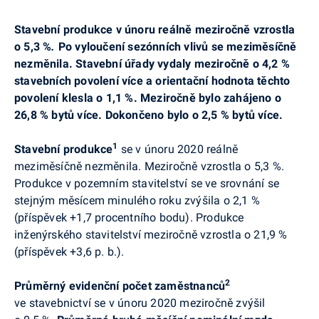
Stavební produkce v únoru reálně meziročně vzrostla
o 5,3 %
.
Po vyloučení sezónních vlivů se meziměsíčně
nezměnila. Stavební úřady vydaly meziročně o 4,2 %
stavebních povolení více a orientační hodnota těchto
povolení klesla o 1,1 %. Meziročně bylo zahájeno o
26,8 % bytů více. Dokončeno bylo o 2,5 % bytů více.
1
Stavební produkce
se v únoru 2020 reálně
meziměsíčně nezměnila. Meziročně vzrostla o 5,3 %.
Produkce v pozemním stavitelství se ve srovnání se
stejným měsícem minulého roku zvýšila o 2,1 %
(příspěvek +1,7 procentního bodu). Produkce
inženýrského stavitelství meziročně vzrostla o 21,9 %
(příspěvek +3,6 p. b.).
2
Průměrný evidenční počet zaměstnanců
ve stavebnictví se v únoru 2020 meziročně zvýšil