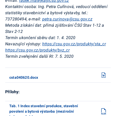
e‑mail:
radek.matejka@csu.gov.cz
Kontaktní osoba: Ing. Petra Cuřínová, vedoucí oddělení
statistiky stavebnictví a bytové výstavby, tel.:
737280494, e-mail:
petra.curinova@csu.gov.cz
Metoda získání dat: přímá zjišťování ČSÚ Stav 1-12 a
Stav 2-12
Termín ukončení sběru dat: 1. 4. 2020
Navazující výstupy:
https://csu.gov.cz/produkty/sta_cr
https://csu.gov.cz/produkty/bvz_cr
Termín zveřejnění další RI: 7. 5. 2020
csta040620.docx
Přílohy:
Tab. 1 Index stavební produkce, stavební
povolení a bytová výstavba (meziroční