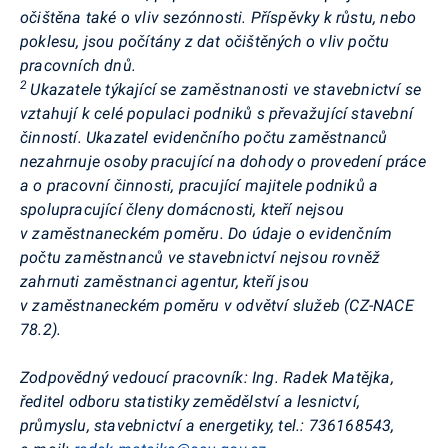
očištěna také o vliv sezónnosti. Příspěvky k růstu, nebo
poklesu, jsou počítány z dat očištěných o vliv počtu
pracovních dnů.
2
Ukazatele týkající se zaměstnanosti ve stavebnictví se
vztahují k celé populaci podniků s převažující stavební
činností. Ukazatel evidenčního počtu zaměstnanců
nezahrnuje osoby pracující na dohody o provedení práce
a o pracovní činnosti, pracující majitele podniků a
spolupracující členy domácnosti, kteří nejsou
v zaměstnaneckém poměru. Do údaje o evidenčním
počtu zaměstnanců ve stavebnictví nejsou rovněž
zahrnuti zaměstnanci agentur, kteří jsou
v zaměstnaneckém poměru v odvětví služeb (CZ-NACE
78.2).
Zodpovědný vedoucí pracovník: Ing. Radek Matějka,
ředitel odboru statistiky zemědělství a lesnictví,
průmyslu, stavebnictví a energetiky, tel.: 736168543,