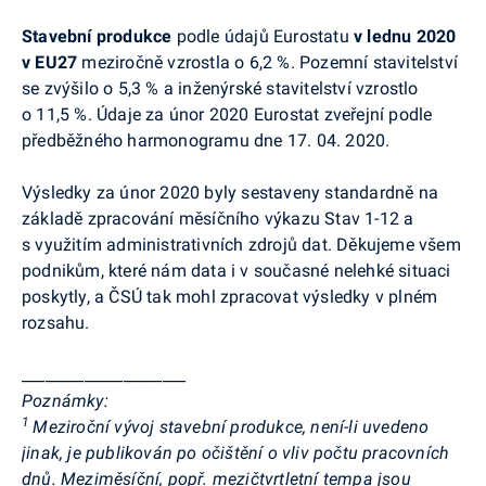
Stavební produkce
podle údajů Eurostatu
v lednu 2020
v EU27
meziročně vzrostla o 6,2 %. Pozemní stavitelství
se zvýšilo o 5,3 % a inženýrské stavitelství vzrostlo
o 11,5 %. Údaje za únor 2020 Eurostat zveřejní podle
předběžného harmonogramu dne 17. 04. 2020.
Výsledky za únor 2020 byly sestaveny standardně na
základě zpracování měsíčního výkazu Stav 1-12 a
s využitím administrativních zdrojů dat. Děkujeme všem
podnikům, které nám data i v současné nelehké situaci
poskytly, a ČSÚ tak mohl zpracovat výsledky v plném
rozsahu.
_____________________
Poznámky:
1
Meziroční vývoj stavební produkce, není-li uvedeno
jinak, je publikován po očištění o vliv počtu pracovních
dnů. Meziměsíční, popř. mezičtvrtletní tempa jsou