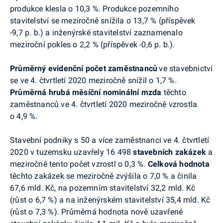
produkce klesla o 10,3 %
.
Produkce pozemního
stavitelství se meziročně snížila o 13,7 % (příspěvek
-9,7 p. b.) a inženýrské stavitelství zaznamenalo
meziroční pokles o 2,2 % (příspěvek -0,6 p. b.).
Průměrný evidenční počet zaměstnanců
ve stavebnictví
se ve 4. čtvrtletí 2020 meziročně
snížil o 1,7 %.
Průměrná hrubá měsíční nominální mzda
těchto
zaměstnanců ve 4. čtvrtletí 2020 meziročně vzrostla
o 4,9 %.
Stavební podniky s 50 a více zaměstnanci ve 4. čtvrtletí
2020 v tuzemsku uzavřely 16 498
stavebních zakázek
a
meziročně tento počet vzrostl o 0,3 %.
Celková hodnota
těchto zakázek se meziročně zvýšila o 7,0 % a činila
67,6 mld. Kč, na pozemním stavitelství 32,2 mld. Kč
(růst o 6,7 %) a na inženýrském stavitelství 35,4 mld. Kč
(růst o 7,3 %). Průměrná hodnota nově uzavřené