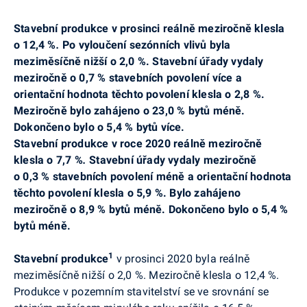
Stavební produkce v prosinci reálně meziročně klesla
o 12,4 %
.
Po vyloučení sezónních vlivů byla
meziměsíčně nižší o 2,0 %. Stavební úřady vydaly
meziročně o 0,7 % stavebních povolení více a
orientační hodnota těchto povolení klesla o 2,8 %.
Meziročně bylo zahájeno o 23,0 % bytů méně.
Dokončeno bylo o 5,4 % bytů více.
Stavební produkce v roce 2020 reálně meziročně
klesla
o 7,7 %
.
Stavební úřady vydaly meziročně
o 0,3 % stavebních povolení méně a orientační hodnota
těchto povolení klesla o 5,9 %. Bylo zahájeno
meziročně o 8,9 % bytů méně. Dokončeno bylo o 5,4 %
bytů méně.
1
Stavební produkce
v
prosinci
2020 byla reálně
meziměsíčně nižší o 2,0 %. Meziročně klesla o 12,4 %.
Produkce v pozemním stavitelství se ve srovnání se