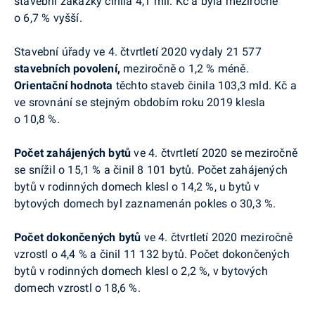
stavební zakázky činila 4,1 mil. Kč a byla meziročně
o 6,7 % vyšší.
Stavební úřady
ve 4. čtvrtletí 2020
vydaly
21 577
stavebních povolení,
meziročně o 1,2 % méně.
Orientační hodnota
těchto staveb
činila 103,3 mld. Kč a
ve srovnání se stejným obdobím roku 2019
klesla
o 10,8 %.
Počet zahájených bytů
ve 4. čtvrtletí 2020 se meziročně
se snížil
o 15,1 % a činil 8 101 bytů. Počet zahájených
bytů v rodinných domech
klesl
o 14,2 %, u bytů v
bytových domech byl zaznamenán pokles o 30,3 %.
Počet dokončených bytů
ve 4. čtvrtletí 2020 meziročně
vzrostl o 4,4 % a činil 11 132 bytů. Počet dokončených
bytů v rodinných domech klesl o 2,2 %, v bytových
domech vzrostl o 18,6 %.