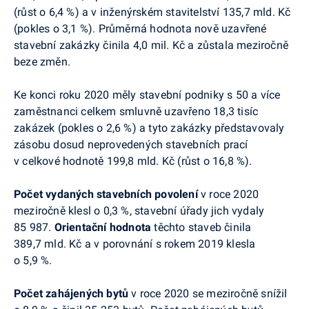
(růst o 6,4 %) a v inženýrském stavitelství 135,7 mld. Kč
(pokles o 3,1 %). Průměrná hodnota nově uzavřené
stavební zakázky činila 4,0 mil. Kč a zůstala meziročně
beze změn.
Ke konci roku 2020 měly stavební podniky s 50 a více
zaměstnanci celkem smluvně uzavřeno
18,3
tisíc
zakázek (pokles
o 2,6 %) a tyto zakázky představovaly
zásobu dosud neprovedených stavebních prací
v celkové hodnotě 199,8 mld. Kč (růst o 16,8 %).
Počet vydaných stavebních povolení
v roce 2020
meziročně klesl o 0,3 %, stavební úřady jich vydaly
85 987.
Orientační hodnota
těchto staveb
činila
389,7 mld. Kč a v porovnání s rokem 2019 klesla
o 5,9 %.
Počet zahájených bytů
v roce 2020 se meziročně snížil