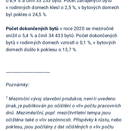
o 8,9 % a činil 35 253 bytů. Počet zahájených bytů
v rodinných domech klesl o 2,5 %, v bytových domech
byl pokles o 24,5 %.
Počet dokončených bytů
v roce 2020 se meziročně
snížil o 5,4 % a činil 34 433 bytů. Počet dokončených
bytů v rodinných domech vzrostl o 0,1 %, v bytových
domech došlo k poklesu o 13,7 %.
_____________________
Poznámky:
1
Meziroční vývoj stavební produkce, není-li uvedeno
jinak, je publikován po očištění o vliv počtu pracovních
dnů. Meziměsíční, popř. mezičtvrtletní tempa jsou
očištěna také o vliv sezónnosti. Příspěvky k růstu, nebo
poklesu, jsou počítány z dat očištěných o vliv počtu