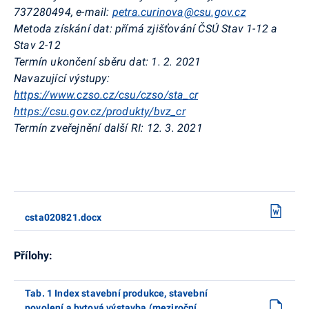
737280494, e-mail:
petra.curinova@csu.gov.cz
Metoda získání dat:
přímá zjišťování ČSÚ Stav 1-12 a
Stav 2-12
Termín ukončení sběru dat:
1. 2. 2021
Navazující výstupy:
https://www.czso.cz/csu/czso/sta_cr
https://csu.gov.cz/produkty/bvz_cr
Termín zveřejnění další RI:
12. 3. 2021
csta020821.docx
Přílohy:
Tab. 1 Index stavební produkce, stavební
povolení a bytová výstavba (meziroční