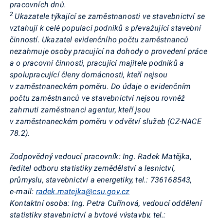
pracovních dnů
.
2
Ukazatele týkající se zaměstnanosti ve stavebnictví se
vztahují k celé populaci podniků s převažující stavební
činností. Ukazatel evidenčního počtu zaměstnanců
nezahrnuje osoby pracující na dohody o provedení práce
a o pracovní činnosti, pracující majitele podniků a
spolupracující členy domácnosti, kteří nejsou
v zaměstnaneckém poměru. Do údaje o evidenčním
počtu zaměstnanců ve stavebnictví nejsou rovněž
zahrnuti zaměstnanci agentur, kteří jsou
v zaměstnaneckém poměru v odvětví služeb (CZ-NACE
78.2).
Zodpovědný vedoucí pracovník:
Ing. Radek Matějka,
ředitel odboru statistiky zemědělství a lesnictví,
průmyslu, stavebnictví a energetiky, tel.: 736168543,
e‑mail:
radek.matejka@csu.gov.cz
Kontaktní osoba:
Ing. Petra Cuřínová, vedoucí oddělení
statistiky stavebnictví a bytové výstavby, tel.: