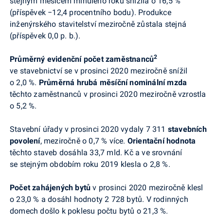
stejným měsícem minulého roku snížila o 16,5 %
(příspěvek
−
12,4 procentního bodu). Produkce
inženýrského stavitelství meziročně zůstala stejná
(příspěvek 0,0 p. b.).
2
Průměrný evidenční počet zaměstnanců
ve stavebnictví se v
prosinci
2020 meziročně
snížil
o 2,0 %.
Průměrná hrubá měsíční nominální mzda
těchto zaměstnanců v
prosinci
2020 meziročně vzrostla
o 5,2 %.
Stavební úřady
v
prosinci
2020
vydaly
7 311
stavebních
povolení
, meziročně o 0,7 % více.
Orientační hodnota
těchto staveb dosáhla 33,7 mld. Kč a ve srovnání
se stejným obdobím roku 2019 klesla o 2,8 %.
Počet zahájených bytů
v
prosinci
2020 meziročně klesl
o 23,0 % a dosáhl hodnoty 2 728 bytů. V rodinných
domech došlo k poklesu počtu bytů o 21,3 %.