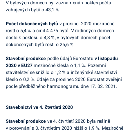
V
bytových domech byl zaznamenán pokles počtu
zahájených bytů o 43,1 %
.
Počet dokončených bytů
v prosinci 2020 meziročně
rostl o 5,4 % a činil 4 475 bytů. V rodinných domech
došlo k poklesu o 4,3 %, v bytových domech počet
dokončených bytů rostl o 25,6 %.
Stavební produkce
podle údajů
Eurostatu
v
listopad
u
2020 v EU27
meziročně klesla o 1,1 %. Pozemní
stavitelství se snížilo o 1,2 % a inženýrské stavitelství
kleslo o 0,2 %. Údaje za
prosinec
2020
Eurostat
zveřejní
podle předběžného harmonogramu dne 17. 02. 2021.
Stavebnictví ve 4. čtvrtletí 2020
Stavební produkce
ve 4. čtvrtletí 2020 byla reálně
v porovnání s 3. čtvrtletím 2020 nižší o 1,9 %. Meziročně