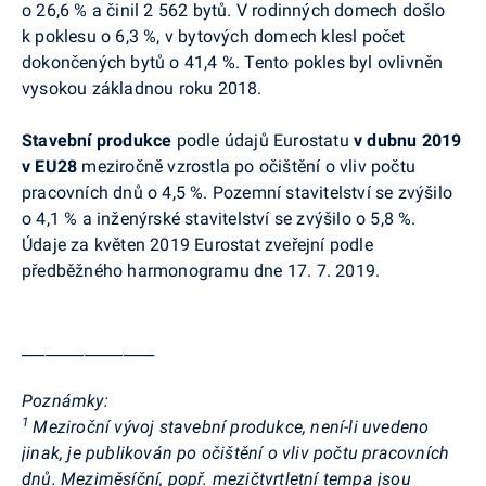
o 26,6 % a činil 2 562 bytů. V rodinných domech došlo
k poklesu o 6,3 %, v bytových domech klesl počet
dokončených bytů o 41,4 %. Tento pokles byl ovlivněn
vysokou základnou roku 2018.
Stavební produkce
podle údajů
Eurostatu
v dubnu 2019
v EU28
meziročně vzrostla po očištění o vliv počtu
pracovních dnů o 4,5 %. Pozemní stavitelství se zvýšilo
o 4,1 % a inženýrské stavitelství se zvýšilo o 5,8 %.
Údaje za květen 2019
Eurostat
zveřejní podle
předběžného harmonogramu dne 17. 7. 2019.
_________________
Poznámky:
1
Meziroční vývoj stavební produkce, není-li uvedeno
jinak, je publikován po očištění o vliv počtu pracovních
dnů. Meziměsíční, popř. mezičtvrtletní tempa jsou