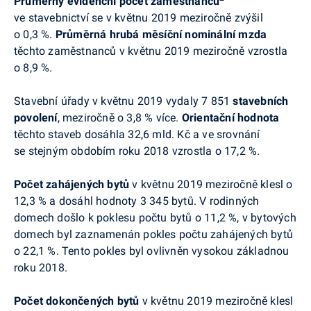
Průměrný evidenční počet zaměstnanců
ve stavebnictví se v květnu 2019 meziročně
zvýšil
o 0,3 %.
Průměrná hrubá měsíční nominální mzda
těchto zaměstnanců v květnu 2019 meziročně vzrostla
o 8,9 %.
Stavební úřady v
květnu
2019 vydaly
7 851
stavebních
povolení
, meziročně o 3,8 % více.
Orientační hodnota
těchto staveb dosáhla 32,6 mld. Kč a ve srovnání
se stejným obdobím roku 2018 vzrostla o 17,2 %.
Počet zahájených bytů
v květnu 2019 meziročně klesl o
12,3 % a dosáhl hodnoty 3 345 bytů. V rodinných
domech došlo k poklesu počtu bytů o 11,2 %, v bytových
domech byl zaznamenán pokles počtu zahájených bytů
o 22,1 %. Tento pokles byl ovlivněn vysokou základnou
roku 2018.
Počet dokončených bytů
v květnu 2019 meziročně klesl