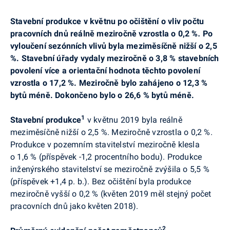
Stavební produkce v
květnu
po očištění o vliv počtu
pracovních dnů reálně meziročně vzrostla o 0,2 %
.
Po
vyloučení sezónních vlivů byla meziměsíčně nižší o 2,5
%. Stavební úřady vydaly meziročně o 3,8 % stavebních
povolení více a orientační hodnota těchto povolení
vzrostla o 17,2 %. Meziročně bylo zahájeno o 12,3 %
bytů méně. Dokončeno bylo o 26,6 % bytů méně.
1
Stavební produkce
v květnu 2019 byla reálně
meziměsíčně nižší o 2,5 %. Meziročně vzrostla o 0,2 %.
Produkce v pozemním stavitelství meziročně klesla
o 1,6 % (příspěvek -1,2 procentního bodu). Produkce
inženýrského stavitelství se meziročně zvýšila o 5,5 %
(příspěvek +1,4 p. b.). Bez očištění byla produkce
meziročně vyšší o 0,2 % (květen 2019 měl stejný počet
pracovních dnů jako květen 2018).
2