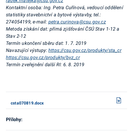
radek.matejka@csu.gov.cz
Kontaktní osoba:
Ing. Petra Cuřínová, vedoucí oddělení
statistiky stavebnictví a bytové výstavby, tel.:
274054199, e-mail:
petra.curinova@csu.gov.cz
Metoda získání dat:
přímá zjišťování ČSÚ Stav 1-12 a
Stav 2-12
Termín ukončení sběru dat:
1. 7. 2019
Navazující výstupy:
https://csu.gov.cz/produkty/sta_cr
https://csu.gov.cz/produkty/bvz_cr
Termín zveřejnění další RI:
6. 8. 2019
csta070819.docx
Přílohy: