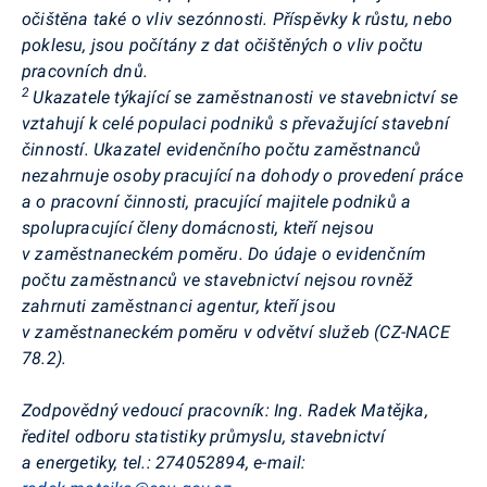
očištěna také o vliv sezónnosti. Příspěvky k růstu, nebo
poklesu, jsou počítány z dat očištěných o vliv počtu
pracovních dnů
.
2
Ukazatele týkající se zaměstnanosti ve stavebnictví se
vztahují k celé populaci podniků s převažující stavební
činností. Ukazatel evidenčního počtu zaměstnanců
nezahrnuje osoby pracující na dohody o provedení práce
a o pracovní činnosti, pracující majitele podniků a
spolupracující členy domácnosti, kteří nejsou
v zaměstnaneckém poměru. Do údaje o evidenčním
počtu zaměstnanců ve stavebnictví nejsou rovněž
zahrnuti zaměstnanci agentur, kteří jsou
v zaměstnaneckém poměru v odvětví služeb (CZ-NACE
78.2).
Zodpovědný vedoucí pracovník:
Ing. Radek Matějka,
ředitel odboru statistiky průmyslu, stavebnictví
a energetiky, tel.: 274052894, e-mail: