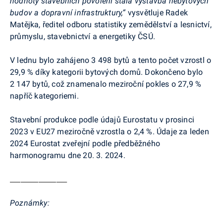
hodnoty stavebních povolení stála výstavba nebytových
budov a dopravní infrastruktury,“
vysvětluje
Radek
Matějka, ředitel odboru statistiky zemědělství a lesnictví,
průmyslu, stavebnictví a energetiky ČSÚ.
V lednu bylo zahájeno
3 498 bytů
a tento počet
vzrostl o
29,9 % díky kategorii bytových domů. Dokončeno bylo
2 147 bytů
, což znamenalo meziroční pokles
o 27,9 %
napříč kategoriemi.
Stavební produkce
podle údajů
Eurostatu
v prosinci
2023 v EU27
meziročně vzrostla o 2,4 %. Údaje za
leden
2024
Eurostat
zveřejní podle předběžného
harmonogramu dne 20. 3. 2024.
________________
Poznámky: