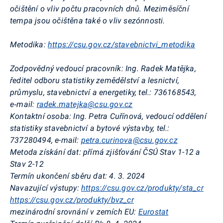
očištění o vliv počtu pracovních dnů. Meziměsíční
tempa jsou očištěna také o vliv sezónnosti.
Metodika:
https://csu.gov.cz/stavebnictvi_metodika
Zodpovědný vedoucí pracovník:
Ing. Radek Matějka,
ředitel odboru statistiky zemědělství a lesnictví,
průmyslu, stavebnictví a energetiky, tel.: 736168543,
e‑mail:
radek.matejka@csu.gov.cz
Kontaktní osoba: Ing. Petra Cuřínová, vedoucí oddělení
statistiky stavebnictví a bytové výstavby, tel.:
737280494, e-mail:
petra.curinova@csu.gov.cz
Metoda získání dat: přímá zjišťování ČSÚ Stav 1-12 a
Stav 2-12
Termín ukončení sběru dat: 4. 3. 2024
Navazující výstupy:
https://csu.gov.cz/produkty/sta_cr
https://csu.gov.cz/produkty/bvz_cr
mezinárodní srovnání v zemích EU:
Eurostat