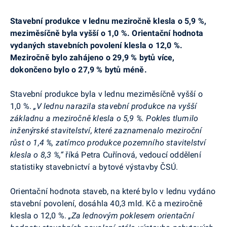
Stavební produkce v lednu meziročně klesla o 5,9 %,
meziměsíčně byla vyšší o 1,0 %. Orientační hodnota
vydaných stavebních povolení klesla o 12,0 %.
Meziročně bylo zahájeno o 29,9 % bytů více,
dokončeno bylo o 27,9 % bytů méně.
Stavební produkce byla v lednu meziměsíčně vyšší o
1,0 %.
„V lednu narazila stavební produkce na vyšší
základnu a meziročně klesla o 5,9 %. Pokles tlumilo
inženýrské stavitelství, které zaznamenalo meziroční
růst o 1,4 %, zatímco produkce pozemního stavitelství
klesla o 8,3 %,“
říká Petra Cuřínová, vedoucí oddělení
statistiky stavebnictví a bytové výstavby ČSÚ.
Orientační hodnota staveb, na které bylo v lednu vydáno
stavební povolení, dosáhla 40,3 mld. Kč a meziročně
klesla o 12,0 %.
„Za lednovým poklesem orientační