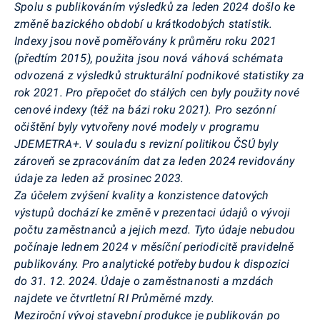
Spolu s publikováním výsledků za leden 2024 došlo ke
změně bazického období u krátkodobých statistik.
Indexy jsou nově poměřovány k průměru roku 2021
(předtím 2015), použita jsou nová váhová schémata
odvozená z výsledků strukturální podnikové statistiky za
rok 2021. Pro přepočet do stálých cen byly použity nové
cenové indexy (též na bázi roku 2021). Pro sezónní
očištění byly vytvořeny nové modely v programu
JDEMETRA+. V souladu s revizní politikou ČSÚ byly
zároveň se zpracováním dat za leden 2024 revidovány
údaje za leden až prosinec 2023.
Za účelem zvýšení kvality a konzistence datových
výstupů dochází ke změně v prezentaci údajů o vývoji
počtu zaměstnanců a jejich mezd. Tyto údaje nebudou
počínaje lednem 2024 v měsíční periodicitě pravidelně
publikovány. Pro analytické potřeby budou k dispozici
do 31. 12. 2024. Údaje o zaměstnanosti a mzdách
najdete ve čtvrtletní RI Průměrné mzdy.
Meziroční vývoj stavební produkce je publikován po