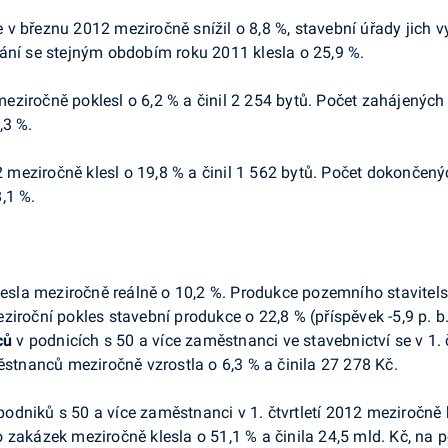
 v březnu 2012 meziročně snížil o 8,8 %, stavební úřady jich 
ání se stejným obdobím roku 2011 klesla o 25,9 %.
eziročně poklesl o 6,2 % a činil 2 254 bytů. Počet zahájených
,3 %.
 meziročně klesl o 19,8 % a činil 1 562 bytů. Počet dokončený
,1 %.
klesla meziročně reálně o 10,2 %. Produkce pozemního stavitelstv
iroční pokles stavební produkce o 22,8 % (příspěvek -5,9 p. b.
ců
v podnicích s 50 a více zaměstnanci ve stavebnictví se v 1. č
stnanců meziročně vzrostla o 6,3 % a činila 27 278 Kč.
odniků s 50 a více zaměstnanci v 1. čtvrtletí 2012 meziročně 
 zakázek meziročně klesla o 51,1 % a činila 24,5 mld. Kč, na 