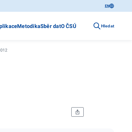
EN
plikace
Metodika
Sběr dat
O ČSÚ
Hledat
2012