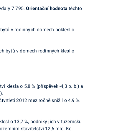
vydaly 7 795.
Orientační hodnota
těchto
 bytů v rodinných domech poklesl o
ch bytů v domech rodinných klesl o
í klesla o 5,8 % (příspěvek -4,3 p. b.) a
).
tvrtletí 2012 meziročně snížil o 4,9 %.
klesl o 13,7 %, podniky jich v tuzemsku
pozemním stavitelství 12,6 mld. Kč