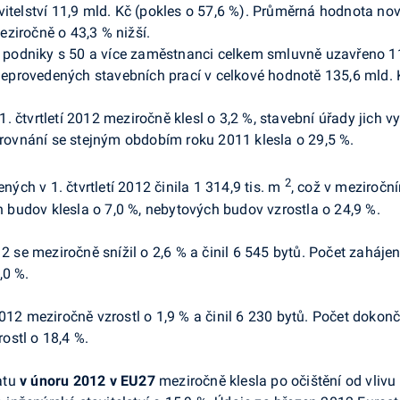
vitelství 11,9 mld. Kč (pokles o 57,6 %). Průměrná hodnota no
meziročně o 43,3 % nižší.
í podniky s 50 a více zaměstnanci celkem smluvně uzavřeno 11,9
provedených stavebních prací v celkové hodnotě 135,6 mld. K
1. čtvrtletí 2012 meziročně klesl o 3,2 %, stavební úřady jich 
porovnání se stejným obdobím roku 2011 klesla o 29,5 %.
2
ých v 1. čtvrtletí
2012 činila 1 314,9 tis. m
, což v meziročn
budov klesla o 7,0 %, nebytových budov vzrostla o 24,9 %.
012 se meziročně snížil o 2,6 % a činil 6 545 bytů. Počet zaháj
,0 %.
 2012 meziročně vzrostl o 1,9 % a činil 6 230 bytů. Počet doko
ostl o 18,4 %.
atu
v únoru 2012 v EU27
meziročně klesla po očištění od vlivu