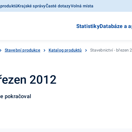
 produktů
Krajské správy
Časté dotazy
Volná místa
Statistiky
Databáze a a
Stavební produkce
Katalog produktů
Stavebnictví - březen 
březen 2012
ce pokračoval