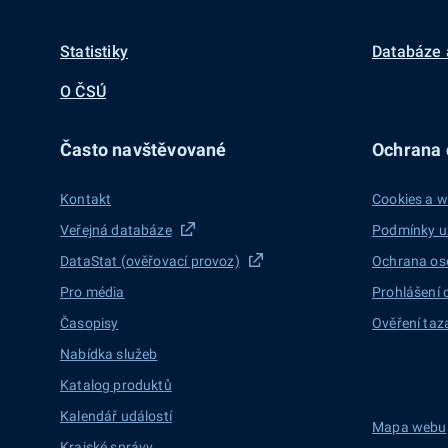
Statistiky
Databáze 
O ČSÚ
Často navštěvované
Ochrana d
Kontakt
Cookies a w
Veřejná databáze
Podmínky u
DataStat (ověřovací provoz)
Ochrana os
Pro média
Prohlášení 
Časopisy
Ověření taz
Nabídka služeb
Katalog produktů
Kalendář událostí
Mapa webu
Krajské správy