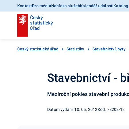
Kontakt
Pro média
Nabídka služeb
Kalendář událostí
Katalog
Český statistický úřad
Statistiky
Stavebnictví, byty
Stavebnictví - 
Meziroční pokles stavební produk
Datum vydání: 10. 05. 2012
Kód: r-8202-12