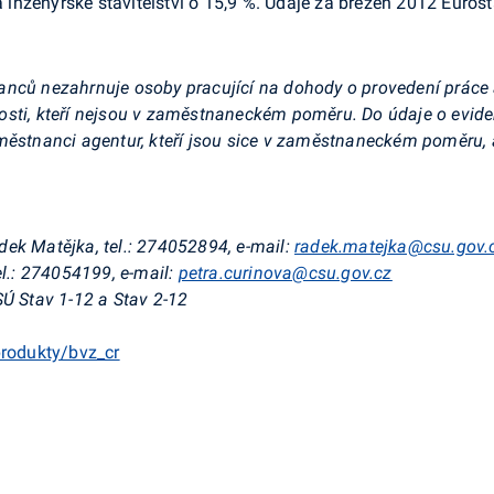
a inženýrské stavitelství o 15,9 %. Údaje za březen 2012 Eurost
ců nezahrnuje osoby pracující na dohody o provedení práce a 
nosti, kteří nejsou v zaměstnaneckém poměru. Do údaje o evi
městnanci agentur, kteří jsou sice v zaměstnaneckém poměru, 
ek Matějka, tel.: 274052894, e-mail:
radek.matejka@csu.gov.
el.: 274054199, e-mail:
petra.curinova@csu.gov.cz
SÚ Stav 1-12 a Stav 2-12
rodukty/bvz_cr