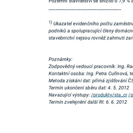
Pozemní stavitelství se snížilo o 7,9 % 
__________________________________
1)
Ukazatel evidenčního počtu zaměstnan
podniků a spolupracující členy domác
stavebnictví nejsou rovněž zahrnuti za
Poznámky:
Zodpovědný vedoucí pracovník: Ing. Rad
Kontaktní osoba: Ing. Petra Cuřínová, t
Metoda získání dat: přímá zjišťování Č
Termín ukončení sběru dat: 4. 5. 2012
Navazující výstupy:
/produkty/sta_cr
/p
Termín zveřejnění další RI: 6. 6. 2012