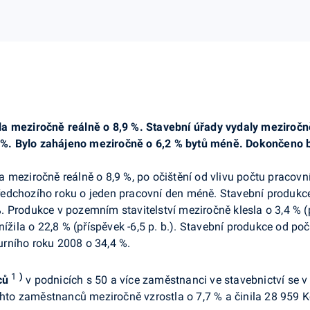
la meziročně reálně o 8,9 %. Stavební úřady vydaly meziročn
,9 %. Bylo zahájeno meziročně o 6,2 % bytů méně. Dokončeno 
 meziročně reálně o 8,9 %, po očištění od vlivu počtu pracovn
edchozího roku o jeden pracovní den méně. Stavební produkce 
 Produkce v pozemním stavitelství meziročně klesla o 3,4 % (
nížila o 22,8 % (příspěvek -6,5 p. b.). Stavební produkce od po
rního roku 2008 o 34,4 %.
1
)
ců
v podnicích s 50 a více zaměstnanci ve stavebnictví se
hto zaměstnanců meziročně vzrostla o 7,7 % a činila 28 959 K