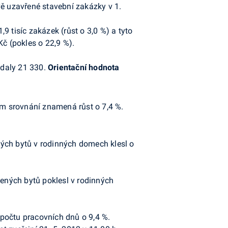
vě uzavřené stavební zakázky v 1.
 tisíc zakázek (růst o 3,0 %) a tyto
č (pokles o 22,9 %).
vydaly 21 330.
Orientační hodnota
ím srovnání znamená růst o 7,4 %.
ených bytů v rodinných domech klesl o
nčených bytů poklesl v rodinných
 počtu pracovních dnů o 9,4 %.