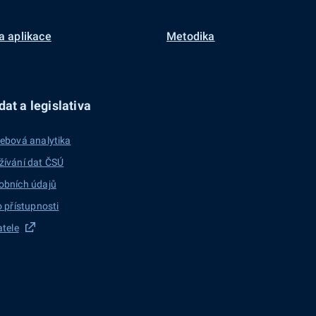
a aplikace
Metodika
at a legislativa
ebová analytika
žívání dat ČSÚ
obních údajů
o přístupnosti
atele