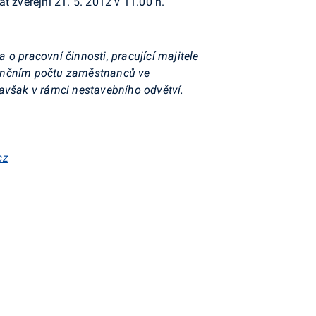
at zveřejní 21. 5. 2012 v 11.00 h.
o pracovní činnosti, pracující majitele
denčním počtu zaměstnanců ve
avšak v rámci nestavebního odvětví.
cz