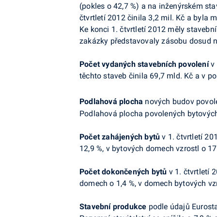
(pokles o 42,7 %) a na inženýrském sta
čtvrtletí 2012 činila 3,2 mil. Kč a byla 
Ke konci 1. čtvrtletí 2012 měly stavebn
zakázky představovaly zásobu dosud ne
Počet vydaných stavebních povolení
v 
těchto staveb činila 69,7 mld. Kč a v 
Podlahová plocha
nových budov povolen
Podlahová plocha povolených bytových 
Počet zahájených bytů
v 1. čtvrtletí 2
12,9 %, v bytových domech vzrostl o 17
Počet dokončených bytů
v 1. čtvrtletí
domech o 1,4 %, v domech bytových vzr
Stavební produkce
podle údajů Eurost