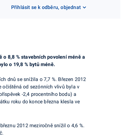
Přihlásit se k odběru, objednat
ě o 8,8 % stavebních povolení méně a
bylo o 19,8 % bytů méně.
ích dnů se snížila o 7,7 %. Březen 2012
očištěná od sezónních vlivů byla v
příspěvek -2,4 procentního bodu) a
čátku roku do konce března klesla ve
 v březnu 2012 meziročně
snížil o 4,6 %.
č.