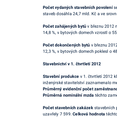
Počet vydaných stavebních povolení
se
staveb dosáhla 24,7 mld. Kč a ve srovn
Počet zahájených bytů
v březnu 2012 m
14,8 %, v bytových domech vzrostl o 55
Počet dokončených bytů
v březnu 2012
12,3 %, v bytových domech poklesl o 48
Stavebnictví v 1. čtvrtletí 2012
Stavební produkce
v 1. čtvrtletí 2012 
inženýrské stavitelství zaznamenalo mez
Průměrný evidenční počet zaměstnan
Průměrná nominální mzda
těchto zamě
Počet stavebních zakázek
stavebních p
uzavřely 7 599.
Celková hodnota
těchto