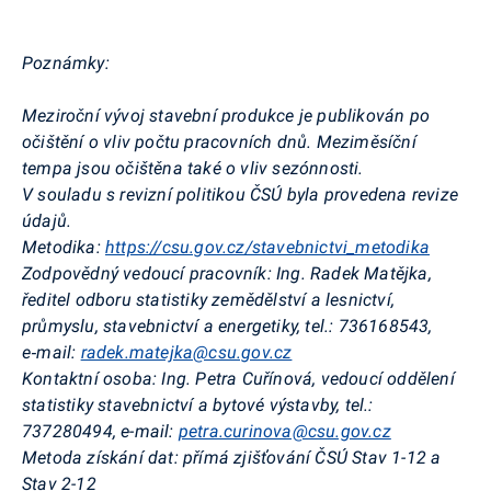
Poznámky:
Meziroční vývoj stavební produkce je publikován po
očištění o vliv počtu pracovních dnů. Meziměsíční
tempa jsou očištěna také o vliv sezónnosti.
V souladu s revizní politikou ČSÚ byla provedena revize
údajů.
Metodika:
https://csu.gov.cz/stavebnictvi_metodika
Zodpovědný vedoucí pracovník:
Ing. Radek Matějka,
ředitel odboru statistiky zemědělství a lesnictví,
průmyslu, stavebnictví a energetiky, tel.: 736168543,
e‑mail:
radek.matejka@csu.gov.cz
Kontaktní osoba:
Ing. Petra Cuřínová, vedoucí oddělení
statistiky stavebnictví a bytové výstavby, tel.:
737280494, e-mail:
petra.curinova@csu.gov.cz
Metoda získání dat:
přímá zjišťování ČSÚ Stav 1-12 a
Stav 2-12