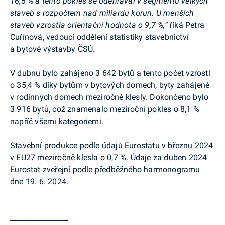
16,5 % a tento pokles se odehrával v segmentu velkých
staveb s rozpočtem nad miliardu korun. U menších
staveb vzrostla orientační hodnota o 9,7 %,“
říká Petra
Cuřínová, vedoucí oddělení statistiky stavebnictví
a bytové výstavby ČSÚ.
V
dubnu
bylo zahájeno
3 642 bytů
a tento počet
vzrostl
o 35,4 % díky bytům v bytových domech, byty zahájené
v rodinných domech meziročně klesly. Dokončeno bylo
3 916 bytů
, což znamenalo meziroční pokles
o 8,1 %
napříč všemi kategoriemi.
Stavební produkce
podle údajů
Eurostatu
v březnu 2024
v EU27
meziročně klesla o 0,7 %. Údaje za duben 2024
Eurostat
zveřejní podle předběžného harmonogramu
dne 19. 6. 2024.
________________