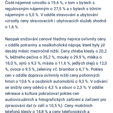
Čisté nájemné vzrostlo o 19,6 %, v tom v bytech s
regulovaným nájemným o 27,5 % a v bytech s tržním
nájemným o 5,0 %. V oddíle stravování a ubytování
vzrostly ceny stravovacích i ubytovacích služeb shodně
o 1,6 %.
Naopak snižování cenové hladiny nejvíce ovlivnily ceny
v oddíle potraviny a nealkoholické nápoje, které byly již
desátý měsíc meziročně nižší. Ceny chleba klesly o 20,2
%, běžného pečiva o 35,2 %, mouky o 29,9 %, mléka o
18,0 %, sýrů o 9,3 %, másla o 11,6 %, jedlých olejů o 12,0
%, ovoce o 9,5 %, zeleniny vč. brambor o 6,7 %. Pokles
cen v oddíle doprava ovlivnily nižší ceny pohonných
hmot o 10,6 % a osobních automobilů o 9,3 %. V odívání
se snížily ceny oděvů o 4,3 % a obuvi o 2,3 %. V oddíle
rekreace a kultura pokračoval pokles cen
audiovizuálních a fotografických zařízení a zařízení pro
zpracování dat (v září o 10,5 %). Ceny mobilních
telefonů klesly o 14,8 % a ceny telefonických a