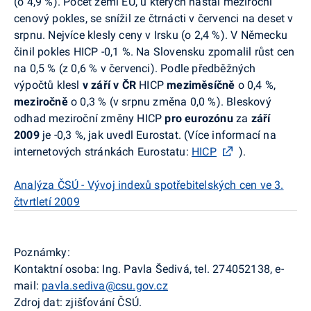
(o 4,9 %). Počet zemí EU, u kterých nastal meziroční
cenový pokles, se snížil ze čtrnácti v červenci na deset v
srpnu. Nejvíce klesly ceny v Irsku (o 2,4 %). V Německu
činil pokles HICP -0,1 %. Na Slovensku zpomalil růst cen
na 0,5 % (z 0,6 % v červenci). Podle předběžných
výpočtů klesl
v září v ČR
HICP
meziměsíčně
o 0,4 %,
meziročně
o 0,3 % (v srpnu změna 0,0 %). Bleskový
odhad meziroční změny HICP
pro eurozónu
za
září
2009
je -0,3 %, jak uvedl Eurostat. (Více informací na
internetových stránkách Eurostatu:
HICP
).
Analýza ČSÚ - Vývoj indexů spotřebitelských cen ve 3.
čtvrtletí 2009
Poznámky:
Kontaktní osoba: Ing. Pavla Šedivá, tel. 274052138, e-
mail:
pavla.sediva@csu.gov.cz
Zdroj dat: zjišťování ČSÚ.