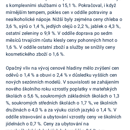
s komplexními službami o 15,1 %. Pokračoval, i když
mírnějším tempem, pokles cen v oddíle potraviny a
nealkoholické nápoje. Nižší byly zejména ceny chleba o
3,6 %, sýrů o 1,4 %, jedlých olejů o 2,2 %, jablek o 4,3 %,
ostatní zeleniny o 9,9 %. V oddíle doprava po sedm
měsíců trvajícím růstu klesly ceny pohonných hmot o
1,6 %. V oddíle ostatní zboží a služby se snížily ceny
kosmetického zboží o 1,6 %.
Opačný vliv na vývoj cenové hladiny mělo zvýšení cen
oděvů o 1,4 % a obuvi o 2,4 % v důsledku vyšších cen
nových sezónních modelů. V souvislosti se zahájením
nového školního roku vzrostly poplatky v mateřských
školách o 5,6 %, soukromých základních školách o 1,3
%, soukromých středních školách o 1,7 %, ve školních
družinách o 4,0 % a za výuku cizích jazyků o 1,4 %. V
oddíle stravování a ubytování vzrostly ceny ve školních
jídelnách o 0,7 %. Ceny za ubytování na