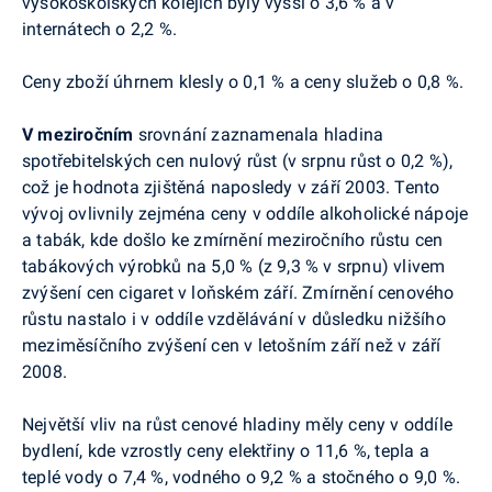
vysokoškolských kolejích byly vyšší o 3,6 % a v
internátech o 2,2 %.
Ceny zboží úhrnem klesly o 0,1 % a ceny služeb o 0,8 %.
V meziročním
srovnání zaznamenala hladina
spotřebitelských cen nulový růst (v srpnu růst o 0,2 %),
což je hodnota zjištěná naposledy v září 2003. Tento
vývoj ovlivnily zejména ceny v oddíle alkoholické nápoje
a tabák, kde došlo ke zmírnění meziročního růstu cen
tabákových výrobků na 5,0 % (z 9,3 % v srpnu) vlivem
zvýšení cen cigaret v loňském září. Zmírnění cenového
růstu nastalo i v oddíle vzdělávání v důsledku nižšího
meziměsíčního zvýšení cen v letošním září než v září
2008.
Největší vliv na růst cenové hladiny měly ceny v oddíle
bydlení, kde vzrostly ceny elektřiny o 11,6 %, tepla a
teplé vody o 7,4 %, vodného o 9,2 % a stočného o 9,0 %.