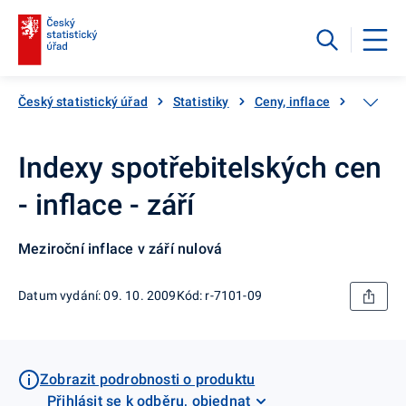
Český statistický úřad
Statistiky
Ceny, inflace
Inflace,
Indexy spotřebitelských cen
- inflace - září
Meziroční inflace v září nulová
Datum vydání: 09. 10. 2009
Kód: r-7101-09
Zobrazit podrobnosti o produktu
Přihlásit se k odběru, objednat