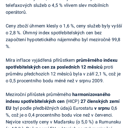
telefaxových služeb o 4,5 % vlivem slev mobilních
operátorů.
Ceny zboží úhrnem klesly o 1,6 %, ceny služeb byly vyšší
o 2,8 %. Úhrnný index spotřebitelských cen bez
započtení hypotetického nájemného byl meziročně 99,8
%.
Míra inflace vyjádřená přírůstkem
průměrného indexu
spotřebitelských cen za posledních 12
měsíců
proti
průměru předchozích 12 měsíců byla v září 2,1 %, což je
o 0,5 procentního bodu méně než v srpnu 2009.
Meziroční přírůstek průměrného
harmonizovaného
indexu spotřebitelských cen
(HICP)
27 členských zemí
EU
byl podle předběžných údajů Eurostatu
v srpnu
0,6
%, což je o 0,4 procentního bodu více než v červenci.
Nejvíce vzrostly ceny v Maďarsku (o 5,0 %) a Rumunsku