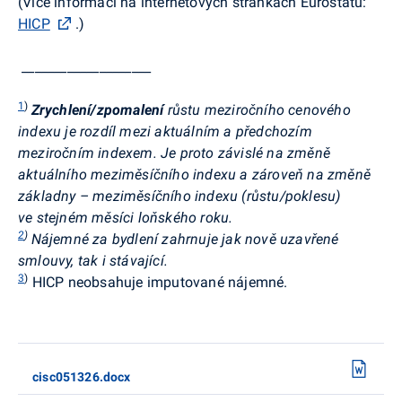
(Více informací na internetových stránkách Eurostatu:
HICP
.)
____________________
1
)
Zrychlení/zpomalení
růstu meziročního cenového
indexu je rozdíl mezi aktuálním a předchozím
meziročním indexem. Je proto závislé na změně
aktuálního
meziměsíčního indexu a zároveň na změně
základny – meziměsíčního indexu (růstu/poklesu)
ve stejném měsíci loňského roku.
2
)
Nájemné za bydlení zahrnuje jak nově uzavřené
smlouvy, tak i stávající.
3
)
HICP neobsahuje imputované nájemné.
cisc051326.docx