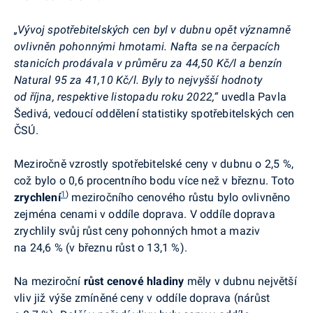
„Vývoj spotřebitelských cen byl v dubnu opět významně
ovlivněn pohonnými hmotami.
Nafta se na čerpacích
stanicích prodávala v průměru za 44,50 Kč/l a benzín
Natural 95 za 41,10 Kč/l. Byly to nejvyšší hodnoty
od října, respektive listopadu roku 2022,
“
uvedla Pavla
Šedivá, vedoucí oddělení statistiky spotřebitelských cen
ČSÚ.
Meziročně vzrostly spotřebitelské ceny v dubnu o 2,5 %,
což bylo o 0,6 procentního bodu více než v březnu. Toto
1
)
zrychlení
meziročního cenového růstu
bylo ovlivněno
zejména cenami v oddíle doprava. V oddíle doprava
zrychlily svůj růst ceny pohonných hmot a maziv
na 24,6 % (v březnu růst o 13,1 %).
Na meziroční
růst cenové hladiny
měly v dubnu největší
vliv již výše zmíněné ceny v oddíle doprava (nárůst