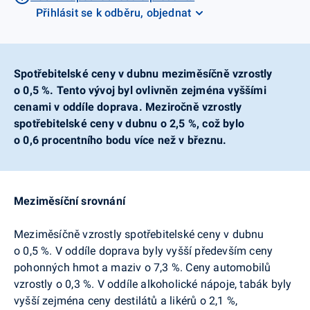
Přihlásit se k odběru, objednat
Spotřebitelské ceny v dubnu meziměsíčně vzrostly
o 0,5 %. Tento vývoj byl ovlivněn zejména vyššími
cenami v oddíle doprava. Meziročně vzrostly
spotřebitelské ceny v dubnu o 2,5 %, což bylo
o 0,6 procentního bodu více než v březnu.
Meziměsíční srovnání
Meziměsíčně vzrostly spotřebitelské ceny v dubnu
o 0,5 %.
V oddíle doprava byly vyšší především ceny
pohonných hmot a maziv o 7,3 %. Ceny automobilů
vzrostly o 0,3 %. V oddíle alkoholické nápoje, tabák byly
vyšší zejména ceny destilátů a likérů o 2,1 %,