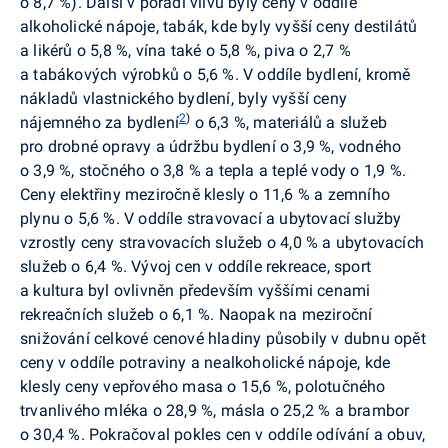
o 8,7 %).
Další v pořadí vlivu byly ceny v oddíle
alkoholické nápoje, tabák, kde byly vyšší ceny destilátů
a likérů o 5,8 %, vína také o 5,8 %, piva o 2,7 %
a tabákových výrobků o 5,6 %. V oddíle bydlení, kromě
nákladů vlastnického bydlení, byly vyšší ceny
2
)
nájemného za bydlení
o 6,3 %, materiálů a služeb
pro drobné opravy a údržbu bydlení o 3,9 %, vodného
o 3,9 %, stočného o 3,8 % a tepla a teplé vody o 1,9 %.
Ceny elektřiny meziročně klesly o 11,6 % a zemního
plynu o 5,6 %. V oddíle stravovací a ubytovací služby
vzrostly ceny stravovacích služeb o 4,0 % a ubytovacích
služeb o 6,4 %. Vývoj cen v oddíle rekreace, sport
a kultura byl ovlivněn především vyššími cenami
rekreačních služeb o 6,1 %. Naopak na meziroční
snižování
celkové cenové hladiny působily v dubnu opět
ceny v oddíle potraviny a nealkoholické nápoje, kde
klesly ceny vepřového masa o 15,6 %, polotučného
trvanlivého mléka o 28,9 %, másla o 25,2 % a brambor
o 30,4 %. Pokračoval pokles cen v oddíle odívání a obuv,