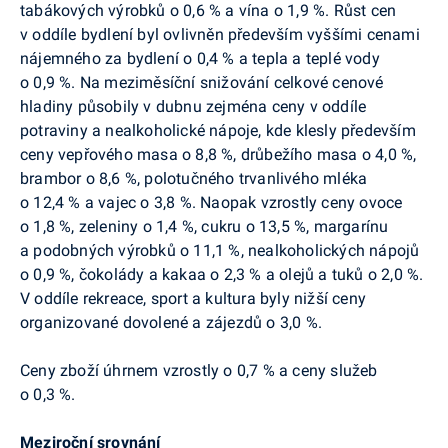
tabákových výrobků o 0,6 % a vína o 1,9 %. Růst cen
v oddíle bydlení byl ovlivněn především vyššími cenami
nájemného za bydlení o 0,4 % a tepla a teplé vody
o 0,9 %. Na meziměsíční snižování celkové cenové
hladiny působily v dubnu zejména ceny v oddíle
potraviny a nealkoholické nápoje, kde klesly především
ceny vepřového masa o 8,8 %, drůbežího masa o 4,0 %,
brambor o 8,6 %, polotučného trvanlivého mléka
o 12,4 % a vajec o 3,8 %. Naopak vzrostly ceny ovoce
o 1,8 %, zeleniny o 1,4 %, cukru o 13,5 %, margarínu
a podobných výrobků o 11,1 %, nealkoholických nápojů
o 0,9 %, čokolády a kakaa o 2,3 % a olejů a tuků o 2,0 %.
V oddíle rekreace, sport a kultura byly nižší ceny
organizované dovolené a zájezdů o 3,0 %.
Ceny zboží úhrnem vzrostly o 0,7 % a ceny služeb
o 0,3 %.
Meziroční srovnání