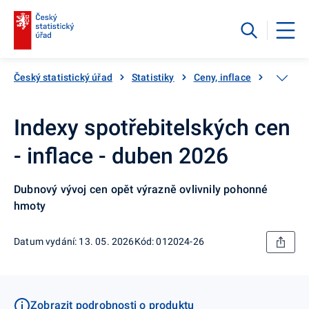
Český statistický úřad
Statistiky
Ceny, inflace
Inflace,
Indexy spotřebitelských cen
- inflace - duben 2026
Dubnový vývoj cen opět výrazně ovlivnily pohonné
hmoty
Datum vydání: 13. 05. 2026
Kód: 012024-26
Zobrazit podrobnosti o produktu