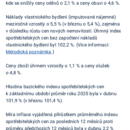
kde se snížily ceny oděvů o 2,1 % a ceny obuvi o 4,6 %.
Náklady vlastnického bydlení (imputované nájemné)
meziročně vzrostly o 5,5 % (v březnu o 5,4 %),
zejména
v důsledku růstu cen nových nemovitostí
. Úhrnný index
spotřebitelských cen bez započtení nákladů
vlastnického bydlení byl 102,2 %. (Více informací:
Metodická poznámka
.)
Ceny zboží úhrnem vzrostly o 1,1 % a ceny služeb
o 4,8 %.
Hladina bazického indexu spotřebitelských cen
k základnímu období průměr roku 2025 byla v dubnu
101,9 % (v březnu 101,4 %).
Míra inflace vyjádřená přírůstkem průměrného indexu
spotřebitelských cen za posledních 12 měsíců proti
průměru předchozích 12 měsíců byla v dubnu 2,2 %