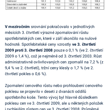
V meziročním
srovnání pokračovalo v jednotlivých
měsících 3. čtvrtletí výrazné zpomalování růstu
spotřebitelských cen, které v září skončilo na nulové
hodnotě. Spotřebitelské ceny vzrostly
ve 3. čtvrtletí
2009 proti 3. čtvrtletí 2008
pouze o 0,1 % (ve 2. čtvrtletí
2009 o 1,4 %), což je nejméně od 3. čtvrtletí 2003. Růst
administrativně ovlivňovaných cen zpomalil na 7,2 % (z
9,4 % ve 2. čtvrtletí), tržní ceny klesly o 1,7 % (ve 2.
čtvrtletí pokles o 0,6 %).
Zpomalení cenového růstu nebo prohloubení cenového
poklesu se projevilo v deseti z dvanácti oddílů
spotřebního koše. Tento vývoj byl hlavně důsledkem
poklesu cen ve 3. čtvrtletí 2009, ale u některých položek
i rychlejším růstem cen ve 3. čtvrtletí 2008. Průměrné