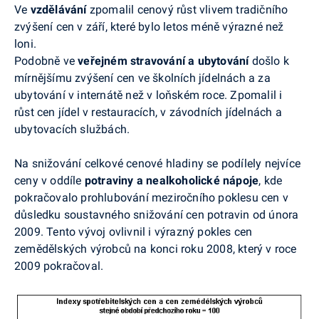
Ve
vzdělávání
zpomalil cenový růst vlivem tradičního
zvýšení cen v září, které bylo letos méně výrazné než
loni.
Podobně ve
veřejném stravování a ubytování
došlo k
mírnějšímu zvýšení cen ve školních jídelnách a za
ubytování v internátě než v loňském roce. Zpomalil i
růst cen jídel v restauracích, v závodních jídelnách a
ubytovacích službách.
Na snižování celkové cenové hladiny se podílely nejvíce
ceny v oddíle
potraviny a nealkoholické
nápoje
, kde
pokračovalo prohlubování meziročního poklesu cen v
důsledku soustavného snižování cen potravin od února
2009.
Tento vývoj
ovlivnil i výrazný pokles cen
zemědělských výrobců na konci roku 2008, který v roce
2009 pokračoval.