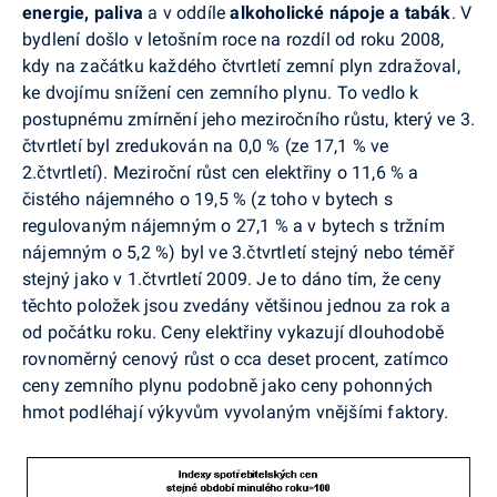
energie, paliva
a v oddíle
alkoholické nápoje a tabák
. V
bydlení došlo v letošním roce na rozdíl od roku 2008,
kdy na začátku každého čtvrtletí zemní plyn zdražoval,
ke dvojímu snížení cen zemního plynu. To vedlo k
postupnému zmírnění jeho meziročního růstu, který ve 3.
čtvrtletí byl zredukován na 0,0 % (ze 17,1 % ve
2.čtvrtletí). Meziroční růst cen elektřiny o 11,6 % a
čistého nájemného o 19,5 % (z toho v bytech s
regulovaným nájemným o 27,1 % a v bytech s tržním
nájemným o 5,2 %) byl ve 3.čtvrtletí stejný nebo téměř
stejný jako v 1.čtvrtletí 2009. Je to dáno tím, že ceny
těchto položek jsou zvedány většinou jednou za rok a
od počátku roku. Ceny elektřiny vykazují dlouhodobě
rovnoměrný cenový růst o cca deset procent, zatímco
ceny zemního plynu podobně jako ceny pohonných
hmot podléhají výkyvům vyvolaným vnějšími faktory.