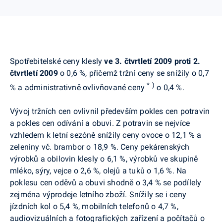
Spotřebitelské ceny klesly
ve 3. čtvrtletí 2009 proti 2.
čtvrtletí 2009
o 0,6 %, přičemž tržní ceny se snížily o 0,7
*
)
% a administrativně ovlivňované ceny
o 0,4 %.
Vývoj tržních cen ovlivnil především pokles cen potravin
a pokles cen odívání a obuvi. Z potravin se nejvíce
vzhledem k letní sezóně snížily ceny ovoce o 12,1 % a
zeleniny vč. brambor o 18,9 %. Ceny pekárenských
výrobků a obilovin klesly o 6,1 %, výrobků ve skupině
mléko, sýry, vejce o 2,6 %, olejů a tuků o 1,6 %. Na
poklesu cen oděvů a obuvi shodně o 3,4 % se podílely
zejména výprodeje letního zboží. Snížily se i ceny
jízdních kol o 5,4 %, mobilních telefonů o 4,7 %,
audiovizuálních a fotografických zařízení a počítačů o