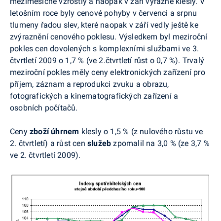
meziměsíčně vzrostly a naopak v září výrazně klesly. V
letošním roce byly cenové pohyby v červenci a srpnu
tlumeny řadou slev, které naopak v září vedly ještě ke
zvýraznění cenového poklesu. Výsledkem byl meziroční
pokles cen dovolených s komplexními službami ve 3.
čtvrtletí 2009 o 1,7 % (ve 2.čtvrtletí růst o 0,7 %). Trvalý
meziroční pokles měly ceny elektronických zařízení pro
příjem, záznam a reprodukci zvuku a obrazu,
fotografických a kinematografických zařízení a
osobních počítačů.
Ceny
zboží úhrnem
klesly o 1,5 % (z nulového růstu ve
2. čtvrtletí) a růst cen
služeb
zpomalil na 3,0 % (ze 3,7 %
ve 2. čtvrtletí 2009).