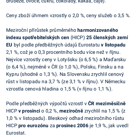
drůbeže, ovoce, cukru, čokolády, kakaa, čaje).
Ceny zboží úhrnem vzrostly o 2,0 %, ceny služeb o 3,5 %.
Meziroční přírůstek průměrného
harmonizovaného
indexu spotřebitelských cen
(HICP)
25 členských zemí
EU
byl podle předběžných údajů Eurostatu
v listopadu
2,1 %, což je o 0,3 procentního bodu více než v říjnu.
Nejvíce vzrostly ceny v Lotyšsku (o 6,5 %) a Maďarsku
(o 6,4 %), nejméně v ČR (o 1,0 %), Polsku, Finsku a na
Kypru (shodně o 1,3 %). Na Slovensku zrychlil cenový
růst v listopadu na 3,7 % (ze 3,1 % v říjnu). V Německu
vzrostla cenová hladina o 1,5 % (v říjnu o 1,1 %).
Podle předběžných výpočtů vzrostl v
ČR
meziměsíčně
HICP
v prosinci
o 0,2 %,
meziročně
zrychlil na 1,5 % (z
1,0 % v listopadu). Bleskový odhad meziročního růstu
HICP
pro eurozónu
za
prosinec 2006
je 1,9
%, jak uvedl
Eurostat.