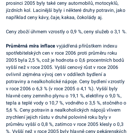
prosinci 2005 byly také ceny automobilů, motocyklů,
jízdních kol. Lacinější byly i některé druhy potravin, jako
například ceny kávy, čaje, kakaa, čokolády aj.
Ceny zboží úhrnem vzrostly o 0,9 %, ceny služeb o 3,1 %.
Průměrná míra inflace
vyjádřená přírůstkem indexu
spotřebitelských cen v roce 2006 proti průměru roku
2005 byla 2,5 %, což je hodnota o 0,6 procentních bodů
vyšší než v roce 2005. Vyšší cenový růst v roce 2006
ovlivnil zejména vývoj cen v oddílech bydlení a
potraviny a nealkoholické nápoje. Ceny bydlení vzrostly
v roce 2006 o 6,3 % (v roce 2005 o 4,1 %). Vyšší byly
hlavně ceny zemního plynu o 19,1 %, elektřiny o 9,0 %,
tepla a teplé vody o 10,7 %, vodného o 3,5 %, stočného o
5,6 %. Ceny potravin a nealkoholických nápojů vlivem
zrychlení jejich růstu v druhé polovině roku byly v
průměru vyšší o 0,8 %, zatímco v roce 2005 klesly o 0,3
%. Vyšší než v roce 2005 byly hlavně ceny pekárenských