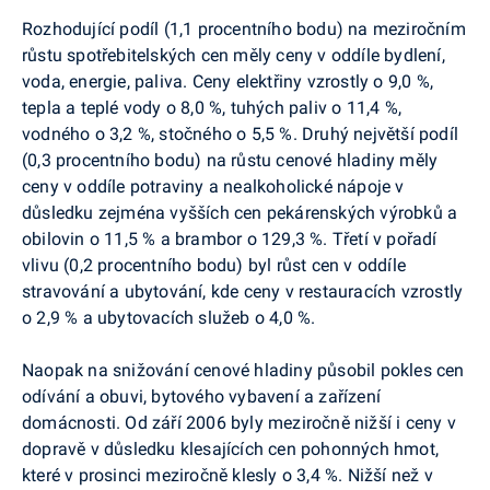
Rozhodující podíl (1,1 procentního bodu) na meziročním
růstu spotřebitelských cen měly ceny v oddíle bydlení,
voda, energie, paliva. Ceny elektřiny vzrostly o 9,0 %,
tepla a teplé vody o 8,0 %, tuhých paliv o 11,4 %,
vodného o 3,2 %, stočného o 5,5 %. Druhý největší podíl
(0,3 procentního bodu) na růstu cenové hladiny měly
ceny v oddíle potraviny a nealkoholické nápoje v
důsledku zejména vyšších cen pekárenských výrobků a
obilovin o 11,5 % a brambor o 129,3 %. Třetí v pořadí
vlivu (0,2 procentního bodu) byl růst cen v oddíle
stravování a ubytování, kde ceny v restauracích vzrostly
o 2,9 % a ubytovacích služeb o 4,0 %.
Naopak na snižování cenové hladiny působil pokles cen
odívání a obuvi, bytového vybavení a zařízení
domácnosti. Od září 2006 byly meziročně nižší i ceny v
dopravě v důsledku klesajících cen pohonných hmot,
které v prosinci meziročně klesly o 3,4 %. Nižší než v