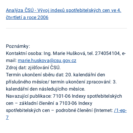
Analýza ČSÚ - Vývoj indexů spotřebitelských cen ve 4.
čtvrtletí a roce 2006
Poznámky:
Kontaktní osoba: Ing. Marie Hušková, tel. 274054104, e-
mail:
marie.huskova@csu.gov.cz
Zdroj dat: zjišťování ČSÚ.
Termín ukončení sběru dat: 20. kalendářní den
příslušného měsíce/ termín ukončení zpracování: 3.
kalendářní den následujícího měsíce.
Navazující publikace: 7101-06 Indexy spotřebitelských
cen – základní členění a 7103-06 Indexy
spotřebitelských cen – podrobné členění (Internet:
/1-ep-
7