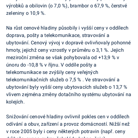
výrobků a obilovin (o 7,0 %), brambor o 67,9 %, čerstvé
zeleniny o 10,9 %.
Na růst cenové hladiny působily i vyšší ceny v oddílech
doprava, pošty a telekomunikace, stravování a
ubytování. Cenový vývoj v dopravě ovlivňovaly pohonné
hmoty, jejichž ceny vzrostly v průměru o 3,1 %. Jejich
meziroční změna se však pohybovala od +13,9 % v
únoru do -10,8 % v říjnu. V oddíle pošty a
telekomunikace se zvýšily ceny veřejných
telekomunikačních služeb o 7,5 % . Ve stravování a
ubytování byly vyšší ceny ubytovacích služeb o 13,7 %
vlivem zejména změny dotačního systému ubytování na
kolejích.
Snižování cenové hladiny ovlivnil pokles cen v oddílech
odívání a obuv, zařízení a provoz domácností. Nižší než
v roce 2005 byly i ceny některých potravin (např. ceny