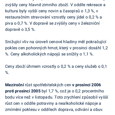
zvýšily ceny hlavně zimního zboží. V oddíle rekreace a
kultura byly vyšší ceny novin a časopisů o 1,3 %, v
restauračním stravování vzrostly ceny jídel o 0,2 % a
piva o 0,7 %. V dopravě se zvýšily ceny v železniční
dopravě o 3,5 %.
Snižující vliv na úroveň cenové hladiny měl pokračující
pokles cen pohonných hmot, který v prosinci dosáhl 1,2
%. Ceny alkoholických nápojů se snížily o 1,1 %.
Ceny zboží úhrnem vzrostly o 0,2 % a ceny služeb o 0,1
%.
Meziroční
růst spotřebitelských cen
v prosinci 2006
proti prosinci 2005
byl 1,7 %, což je o 0,2 procentního
bodu více než v listopadu. Toto zrychlení způsobil vyšší
růst cen v oddíle potraviny a nealkoholické nápoje a
zmírnění poklesu v oddílech doprava, odívání a obuv.