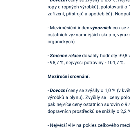
ropy a ropných výrobků), polotovarů o 
zařízení, přístrojů a spotřebičů). Naop
- Meziměsíční index
vývozních
cen se z
ostatních významnějších skupin, výrazn
organických).
-
Směnné relace
dosáhly hodnoty 99,8 %
- 98,7 %, nejvyšší potraviny - 101,7 %.
Meziroční srovnání:
-
Dovozní
ceny se zvýšily o 1,0 % (v kv
výrobků a plynu). Zvýšily se i ceny po
pak nejvíce ceny ostatních surovin o 9
dopravních prostředků se snížily o 2,2
- Největší vliv na pokles celkového me