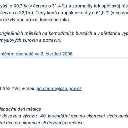
vyšší o 30,7 % (v červnu o 31,4 %) a zpomalily tak opět svůj rů
červnu o 32,1%). Ceny kovů naopak vzrostly o 61,0 % (v červnu 
e držely pod úrovní loňského roku.
v originálních měnách na komoditních burzách a v předstihu vy
myslových surovin a potravin.
ničním obchodě ve 2. čtvrtletí 2006
74 052 196, e-mail:
jiri.choun@csu.gov.cz
alendářní den měsíce
n dovozu a vývozu - 40. kalendářní den po ukončení sledovan
ářní den po ukončení sledovaného měsíce