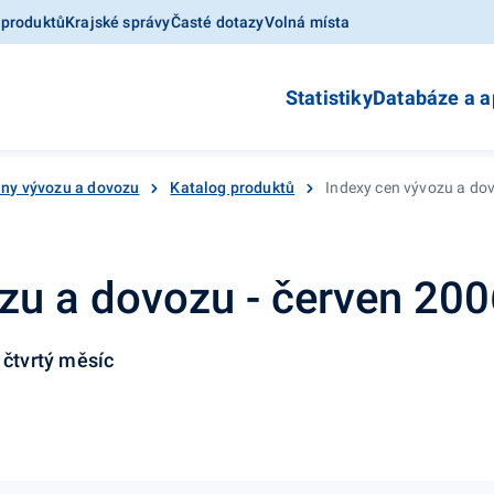
 produktů
Krajské správy
Časté dotazy
Volná místa
Statistiky
Databáze a a
ny vývozu a dovozu
Katalog produktů
Indexy cen vývozu a do
zu a dovozu - červen 20
 čtvrtý měsíc