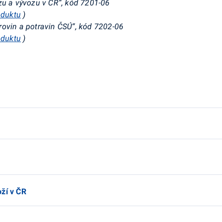
zu a vývozu v ČR“, kód 7201-06
oduktu
)
rovin a potravin ČSÚ“, kód 7202-06
oduktu
)
ží v ČR