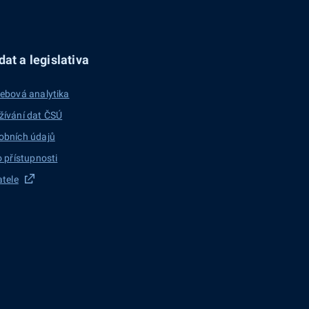
at a legislativa
ebová analytika
žívání dat ČSÚ
obních údajů
o přístupnosti
atele