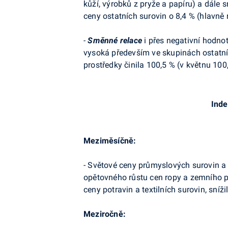
kůží, výrobků z pryže a papíru) a dále 
ceny ostatních surovin o 8,4 % (hlavně 
-
Směnné relace
i přes negativní hodnot
vysoká především ve skupinách ostatní 
prostředky činila 100,5 % (v květnu 100
Inde
Meziměsíčně:
- Světové ceny průmyslových surovin a 
opětovného růstu cen ropy a zemního ply
ceny potravin a textilních surovin, sníž
Meziročně: