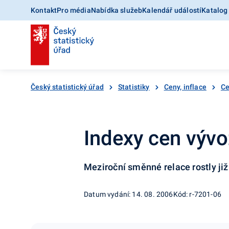
Kontakt
Pro média
Nabídka služeb
Kalendář událostí
Katalog
Český statistický úřad
Statistiky
Ceny, inflace
Ce
Indexy cen vývo
Meziroční směnné relace rostly již
Datum vydání: 14. 08. 2006
Kód: r-7201-06