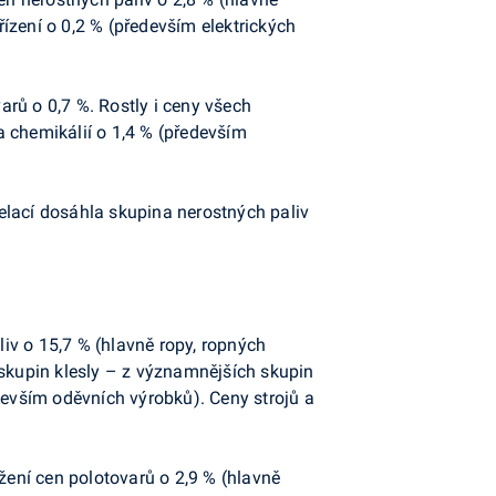
ízení o 0,2 % (především elektrických
varů o 0,7 %. Rostly i ceny všech
a chemikálií o 1,4 % (především
elací dosáhla skupina nerostných paliv
liv o 15,7 % (hlavně ropy, ropných
 skupin klesly – z významnějších skupin
devším oděvních výrobků). Ceny strojů a
žení cen polotovarů o 2,9 % (hlavně