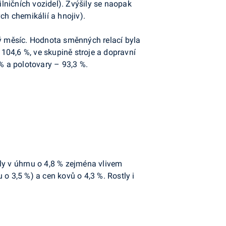
ilničních vozidel). Zvýšily se naopak
ch chemikálií a hnojiv).
vrtý měsíc. Hodnota směnných relací byla
104,6 %, ve skupině stroje a dopravní
 % a polotovary – 93,3 %.
ly v úhrnu o 4,8 % zejména vlivem
o 3,5 %) a cen kovů o 4,3 %. Rostly i