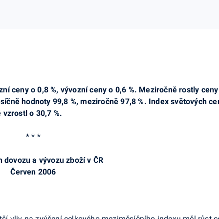
í ceny o 0,8 %, vývozní ceny o 0,6 %. Meziročně rostly ceny 
íčně hodnoty 99,8 %, meziročně 97,8 %. Index světových cen
vzrostl o 30,7 %.
* * *
n dovozu a vývozu zboží v ČR
Červen 2006
ětší vliv na zvýšení celkového meziměsíčního indexu měl růst c