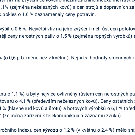
1,1% (zejména neželezných kovů) a cen strojů a dopravních zař
ak pokles o 1,6 % zaznamenaly ceny potravin.
výšil o 0,6 %. Největší vliv na jeho zvýšení měl růst cen poloto
ěji ceny nerostných paliv o 1,5 % (zejména ropných výrobků) 
 (o 0,6 p.b. méně než v květnu). Nejnižší hodnoty směnných r
ětnu o 1,1 %) a byly nejvíce ovlivněny růstem cen nerostných pa
lotovarů o 4,1 % (především neželezných kovů). Ceny ostatních
,4 % (hlavně rud kovů a šrotu) a hotových výrobků o 6,1 % (pře
 % (zejména zařízení k telekomunikaci a záznamu zvuku).
ziročního indexu cen
vývozu
o 1,2 % (v květnu o 2,4 %) mělo sní