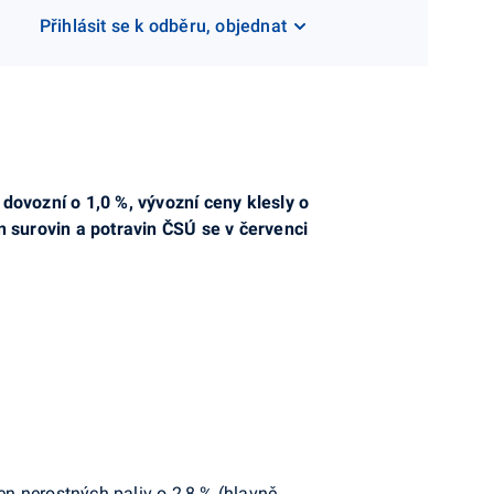
Přihlásit se k odběru, objednat
dovozní o 1,0 %, vývozní ceny klesly o
 surovin a potravin ČSÚ se v červenci
en nerostných paliv o 2,8 % (hlavně