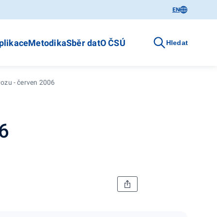
EN
plikace
Metodika
Sběr dat
O ČSÚ
Hledat
vozu - červen 2006
06