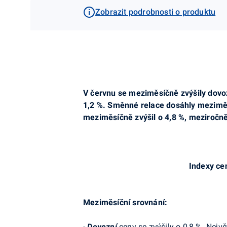
Zobrazit podrobnosti o produktu
V červnu se meziměsíčně zvýšily dovozn
1,2 %. Směnné relace dosáhly meziměs
meziměsíčně zvýšil o 4,8 %, meziročně 
Indexy ce
Meziměsíční srovnání:
-
Dovozní
ceny se zvýšily o 0,8 %. Nejv