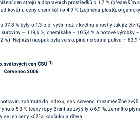
snížení cen strojů a dopravních prostředků o 1,7 % (především s
rud kovů) a ceny chemikálií o 4,9 % (zejména plastů, organický
u 97,8 % byly o 1,3 p.b. vyšší než v květnu a rostly tak již čt
suroviny – 119,6 %, chemikálie – 105,4 % a hotové výrobky – 
,2 %). Nejnižší naopak byla ve skupině nerostná paliva – 83,9
1)
x světových cen ČSÚ
Červenec 2006
potravin, zahrnuté do indexu, se v červenci meziměsíčně zvýši
nu o 5,3 % (ceny ropy Brent se zvýšily o 6,9 %, zemního plynu 
ily se jen ceny kůží a kaučuku a dřeva.