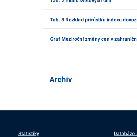
Tab. 2 Index světových cen
Tab. 3 Rozklad přírůstku indexu dovoz
Graf Meziroční změny cen v zahranič
Archiv
Statistiky
Databáze 