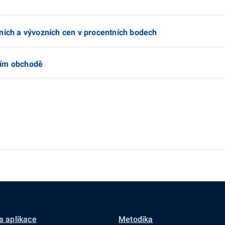
ních a vývozních cen v procentních bodech
ním obchodě
a aplikace
Metodika