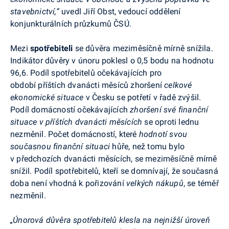
stavebnictví,“
uvedl Jiří Obst, vedoucí oddělení
konjunkturálních průzkumů ČSÚ.
Mezi
spotřebiteli
se důvěra meziměsíčně mírně snížila.
Indikátor důvěry v únoru poklesl o 0,5 bodu na hodnotu
96,6.
Podíl spotřebitelů očekávajících pro
období příštích dvanácti měsíců zhoršení
celkové
ekonomické situace
v Česku se potřetí v řadě zvýšil.
Podíl domácností očekávajících
zhoršení své finanční
situace v příštích dvanácti měsících
se oproti lednu
nezměnil.
Počet domácností, které
hodnotí svou
současnou finanční situaci
hůře, než tomu bylo
v předchozích dvanácti měsících, se meziměsíčně mírně
snížil. Podíl spotřebitelů, kteří se domnívají, že současná
doba není vhodná k pořizování
velkých nákupů
, se téměř
nezměnil.
„Únorová důvěra spotřebitelů klesla na nejnižší úroveň