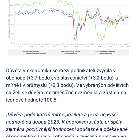
Důvěra v ekonomiku se mezi podnikateli zvýšila v
obchodě (+3,7 bodu), ve stavebnictví (+3,0 bodu) a
mírně i v průmyslu (+0,3 bodu). Ve vybraných odvětvích
služeb se důvěra meziměsíčně nezměnila a zůstala na
lednové hodnotě 100,5.
„Důvěra podnikatelů mírně posiluje a je na nejvyšší
hodnotě od dubna 2023. K únorovému růstu přispěly
zejména pozitivnější hodnocení současné a očekávané
ekonomické situace v obchodě a zvýšená poptávka ve