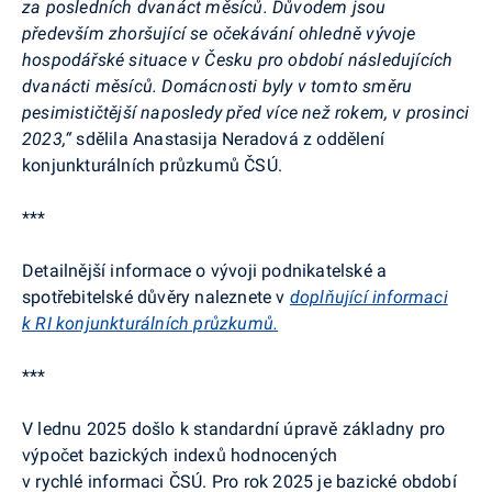
za posledních dvanáct měsíců. Důvodem jsou
především zhoršující se očekávání ohledně vývoje
hospodářské situace v Česku pro období následujících
dvanácti měsíců. Domácnosti byly v tomto směru
pesimističtější naposledy před více než rokem, v prosinci
2023,“
sdělila
Anastasija
Neradová z oddělení
konjunkturálních průzkumů ČSÚ.
***
Detailnější informace o vývoji podnikatelské a
spotřebitelské důvěry naleznete v
doplňující informaci
k RI konjunkturálních průzkumů.
***
V lednu 2025 došlo k standardní úpravě základny pro
výpočet bazických indexů hodnocených
v rychlé informaci ČSÚ. Pro rok 2025 je bazické období