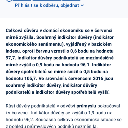
Přihlásit se k odběru, objednat
Celková důvěra v domácí ekonomiku se v červenci
mírně zvýšila. Souhrnný indikátor důvěry (indikátor
ekonomického sentimentu), vyjádřený v bazickém
indexu, oproti červnu vzrostl o 0,6 bodu na hodnotu
97,7. Indikátor důvěry podnikatelů se meziměsíčně
mírně zvýšil o 0,9 bodu na hodnotu 96,1. Indikátor
důvěry spotřebitelů se mírně snížil
o 0,5 bodu na
hodnotu 105,7. Ve srovnání s červencem 2016 jsou
souhrnný indikátor důvěry, indikátor důvěry
podnikatelů a indikátor důvěry spotřebitelů vyšší.
Růst důvěry podnikatelů v odvětví
průmyslu
pokračoval
i v červenci. Indikátor důvěry se zvýšil o 1,9 bodu na
hodnotu 96,2. Současná celková ekonomická situace se
z pohledu průmyslových podniků nezměnila.