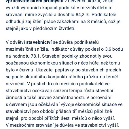
zpracovatelském průmyslu
v červenci ukázal, že se
využití výrobních kapacit podniků v mezičtvrtletním
srovnání mírně zvýšilo a dosáhlo 84,2 %. Podnikatelé
odhadují zajištění práce zakázkami na 8 měsíců, což je
stejně jako v předchozím čtvrtletí.
V odvětví
stavebnictví
se důvěra podnikatelů
meziměsíčně snížila. Indikátor důvěry poklesl
o 3,6 bodu
na hodnotu 78,1. Stavební podniky zhodnotily svou
současnou ekonomickou situaci o něco hůře, než tomu
bylo v červnu. Ukazatel poptávky po stavebních pracích
se podle aktuálního konjunkturálního průzkumu téměř
nezměnil. V příštích třech měsících podnikatelé
ve
stavebnictví očekávají sníž
ení tempa růstu stavební
činnosti a také úrovně zaměstnanosti
.
V porovnání
s červnem jsou očekávání vývoje ekonomické situace ve
stavebnictví pro období příštích tří měsíců přibližně
stejná, pro období příštích šesti měsíců o něco vyšší.
V meziročním srovnání je důvěra ve stavebnictví vyšší.