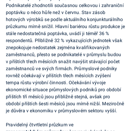
Podnikatelé zhodnotili současnou celkovou i zahraniční
poptávku o něco hůře než v červnu.
Stav zásob
hotových výrobků se podle aktuálního konjunkturálního
průzkumu mírně snížil.
Hlavní bariérou růstu produkce je
stále nedostatečná poptávka, uvádí
ji téměř 36 %
respondentů. Přibližně 32 % vykazujících jednotek však
znepokojuje nedostatek zejména kvalifikovaných
zaměstnanců, přesto se podnikatelé v průmyslu budou
v příštích třech měsících snažit navýšit stávající počet
zaměstnanců ve svých firmách. Průmyslové podniky
rovněž očekávají v příštích třech měsících zvýšení
tempa růstu výrobní činnosti. Očekávání vývoje
ekonomické situace průmyslových podniků pro období
příštích tří měsíců jsou přibližně stejná, avšak pro
období příštích šesti měsíců jsou mírně nižší. Meziročně
je důvěra v ekonomiku v průmyslovém sektoru vyšší.
Pravidelný čtvrtletní průzkum ve