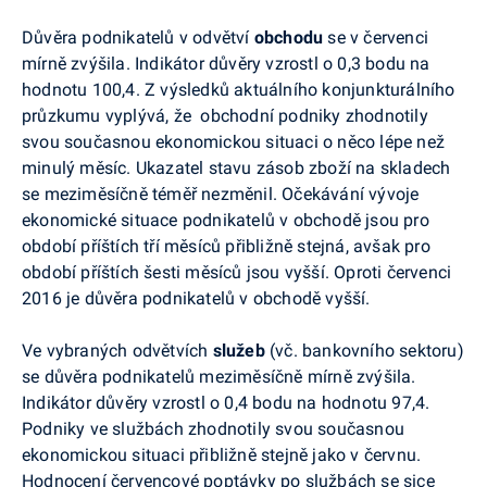
Důvěra podnikatelů v odvětví
obchodu
se v červenci
mírně zvýšila. Indikátor důvěry vzrostl
o 0,3 bodu na
hodnotu 100,4. Z výsledků aktuálního konjunkturálního
průzkumu vyplývá,
že
obchodní podniky zhodnotily
svou současnou ekonomickou situaci o něco lépe než
minulý měsíc. Ukazatel stavu zásob zboží na skladech
se meziměsíčně téměř nezměnil. Očekávání vývoje
ekonomické situace podnikatelů v obchodě jsou pro
období příštích tří měsíců přibližně stejná, avšak pro
období příštích šesti měsíců jsou vyšší. Oproti červenci
2016 je důvěra podnikatelů v obchodě vyšší.
Ve vybraných odvětvích
služeb
(vč. bankovního sektoru)
se důvěra podnikatelů meziměsíčně mírně zvýšila.
Indikátor důvěry vzrostl o 0,4 bodu na hodnotu 97,4.
Podniky ve službách zhodnotily svou současnou
ekonomickou situaci přibližně stejně jako v červnu.
Hodnocení červencové poptávky po službách se sice