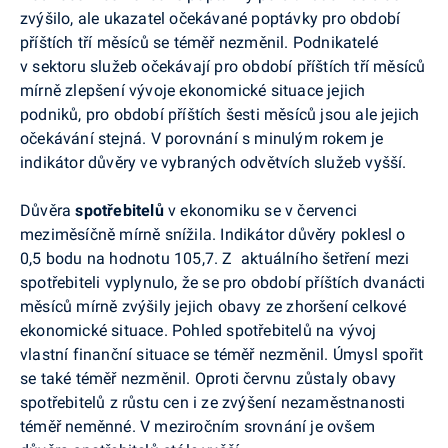
zvýšilo, ale ukazatel očekávané poptávky pro období
příštích tří měsíců se téměř nezměnil. Podnikatelé
v sektoru služeb očekávají pro období příštích tří měsíců
mírně zlepšení vývoje ekonomické situace jejich
podniků, pro období příštích šesti měsíců jsou ale jejich
očekávání stejná. V porovnání s minulým rokem je
indikátor důvěry ve vybraných odvětvích služeb vyšší.
Důvěra
spotřebitelů
v ekonomiku se v červenci
meziměsíčně mírně snížila. Indikátor důvěry
poklesl o
0,5 bodu na hodnotu 105,7. Z aktuálního šetření mezi
spotřebiteli vyplynulo,
že se pro období příštích dvanácti
měsíců mírně zvýšily jejich obavy ze zhoršení celkové
ekonomické situace. Pohled spotřebitelů na vývoj
vlastní finanční situace se téměř nezměnil. Úmysl spořit
se také téměř nezměnil. Oproti červnu zůstaly obavy
spotřebitelů z růstu cen
i ze zvýšení nezaměstnanosti
téměř neměnné. V meziročním srovnání
je ovšem