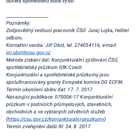
důvěra spotřebitelů stále vyšší.
___________________
Poznámky:
Zodpovědný
vedoucí pracovník ČSÚ:
Juraj Lojka, ředitel
odboru
Kontaktní osoba:
Jiří Obst, tel. 274054116, e-mail:
jiri.obst@csu.gov.cz
Metoda získání dat:
Konjunkturální zjišťování ČSÚ,
spotřebitelský průzkum GfK Czech
Konjunkturální a spotřebitelské průzkumy jsou
spolufinancovány granty Evropské komise DG ECFIN.
Termín ukončení sběru dat:
17. 7. 2017
Navazující publikace:
070006-17
Konjunkturální
průzkum
v podnicích průmyslových, stavebních,
obchodních a ve vybraných odvětvích služeb
(
https://csu.gov.cz/konjunkturalni-pruzkumy
)
Termín zveřejnění další RI:
24. 8. 2017