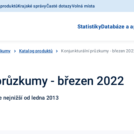
 produktů
Krajské správy
Časté dotazy
Volná místa
Statistiky
Databáze a a
ůzkumy
Katalog produktů
Konjunkturální průzkumy - březen 202
průzkumy - březen 2022
e nejnižší od ledna 2013