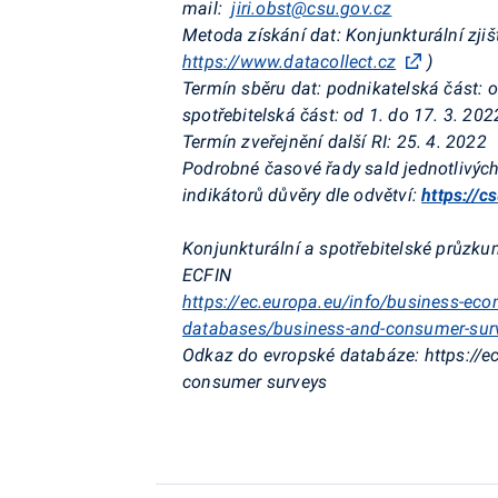
mail:
jiri.obst@csu.gov.cz
Metoda získání dat:
Konjunkturální zji
https://www.datacollect.cz
)
Termín sběru dat:
podnikatelská část: o
spotřebitelská část: od 1. do 17. 3. 202
Termín zveřejnění další RI:
25. 4. 2022
Podrobné časové řady sald jednotlivých
indikátorů důvěry dle odvětví:
https://c
Konjunkturální a spotřebitelské průzk
ECFIN
https://ec.europa.eu/info/business-eco
databases/business-and-consumer-sur
Odkaz do evropské databáze: https://e
consumer
surveys