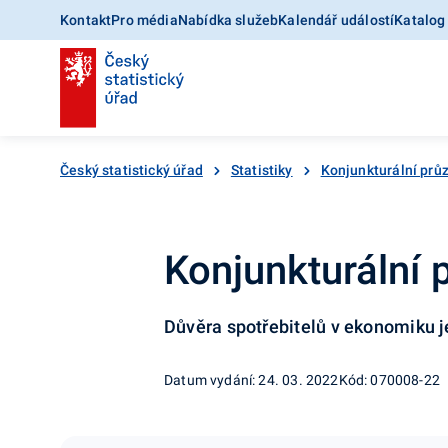
Kontakt
Pro média
Nabídka služeb
Kalendář událostí
Katalog
Český statistický úřad
Statistiky
Konjunkturální pr
Konjunkturální 
Důvěra spotřebitelů v ekonomiku j
Datum vydání: 24. 03. 2022
Kód: 070008-22