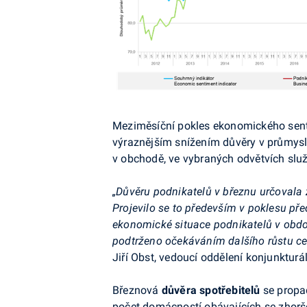
Meziměsíční pokles ekonomického sen
výraznějším snížením důvěry v průmyslu
v obchodě, ve vybraných odvětvích slu
„Důvěru podnikatelů v březnu určovala
Projevilo se to především v poklesu př
ekonomické situace podnikatelů v obdob
podtrženo očekáváním dalšího růstu cen
Jiří Obst, vedoucí oddělení konjunktur
Březnová
důvěra spotřebitelů
se propad
počet domácností obávajících se zhorše