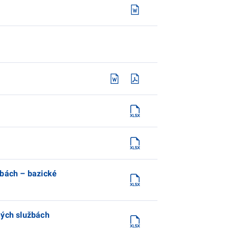
žbách – bazické
ných službách