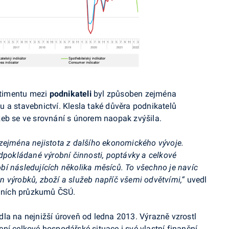
timentu mezi
podnikateli
byl způsoben zejména
 a stavebnictví. Klesla také důvěra podnikatelů
žeb se ve srovnání s únorem naopak zvýšila.
 zejména nejistota z dalšího ekonomického vývoje.
edpokládané výrobní činnosti, poptávky a celkové
í následujících několika měsíců. To všechno je navíc
 výrobků, zboží a služeb napříč všemi odvětvími,“
uvedl
álních průzkumů ČSÚ.
la na nejnižší úroveň od ledna 2013. Výrazně vzrostl
ní celkové hospodářské situace i své vlastní finanční