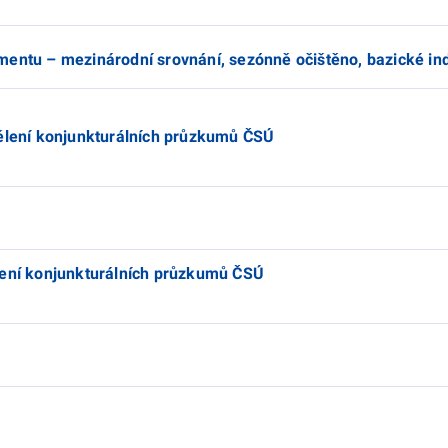
mentu – mezinárodní srovnání, sezónně očištěno, bazické i
dělení konjunkturálních průzkumů ČSÚ
lení konjunkturálních průzkumů ČSÚ