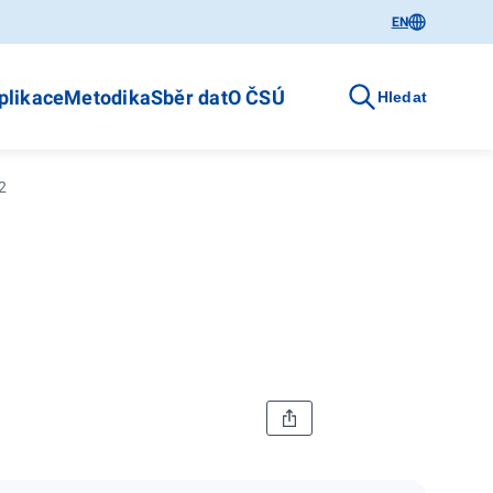
EN
plikace
Metodika
Sběr dat
O ČSÚ
Hledat
2