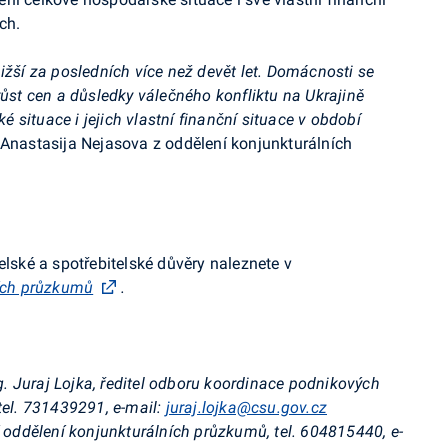
ch.
ižší za posledních více než devět let. Domácnosti se
růst cen a důsledky válečného konfliktu na Ukrajině
situace i jejich vlastní finanční situace v období
Anastasija
Nejasova
z oddělení konjunkturálních
elské a spotřebitelské důvěry naleznete v
ních průzkumů
.
g. Juraj Lojka, ředitel odboru koordinace podnikových
tel. 731439291, e-mail:
juraj.lojka@csu.gov.cz
cí oddělení konjunkturálních průzkumů, tel. 604815440, e-