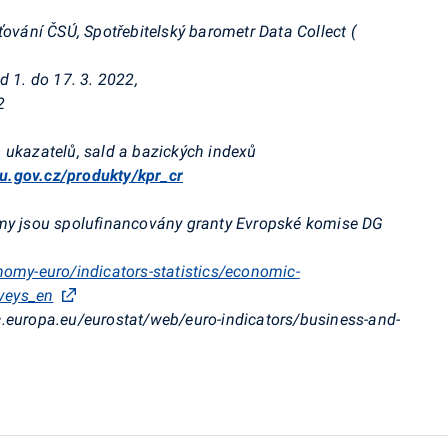
šťování ČSÚ, Spotřebitelský barometr Data
Collect
(
d 1. do 17. 3. 2022,
2
 ukazatelů, sald a bazických indexů
su.gov.cz/produkty/kpr_cr
umy jsou spolufinancovány granty Evropské komise DG
nomy-euro/indicators-statistics/economic-
veys_en
c.europa.eu/eurostat/web/euro-indicators/business-and-