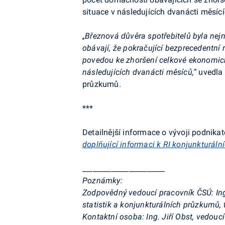
situace v následujících dvanácti měsící
„Březnová důvěra spotřebitelů byla nejn
obávají, že pokračující bezprecedentní 
povedou ke zhoršení celkové ekonomické 
následujících dvanácti měsíců,“
uvedla
průzkumů.
***
Detailnější informace o vývoji podnikat
doplňující informaci k RI konjunkturál
_______________________
Poznámky:
Zodpovědný
vedoucí pracovník ČSÚ:
In
statistik a konjunkturálních průzkumů, 
Kontaktní osoba:
Ing. Jiří Obst, vedou