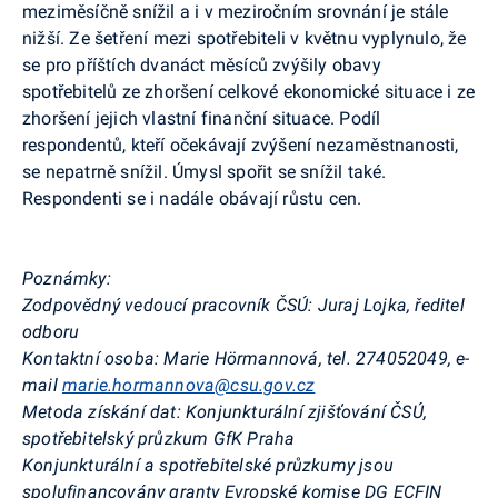
meziměsíčně snížil a i v meziročním srovnání je stále
nižší. Ze šetření mezi spotřebiteli v květnu vyplynulo, že
se pro příštích dvanáct měsíců zvýšily obavy
spotřebitelů ze zhoršení celkové ekonomické situace i ze
zhoršení jejich vlastní finanční situace. Podíl
respondentů, kteří očekávají zvýšení nezaměstnanosti,
se nepatrně snížil. Úmysl spořit se snížil také.
Respondenti se i nadále obávají růstu cen.
Poznámky:
Zodpovědný vedoucí pracovník ČSÚ: Juraj Lojka, ředitel
odboru
Kontaktní osoba: Marie Hörmannová, tel. 274052049, e-
mail
marie.hormannova@csu.gov.cz
Metoda získání dat: Konjunkturální zjišťování ČSÚ,
spotřebitelský průzkum GfK Praha
Konjunkturální a spotřebitelské průzkumy jsou
spolufinancovány granty Evropské komise DG ECFIN