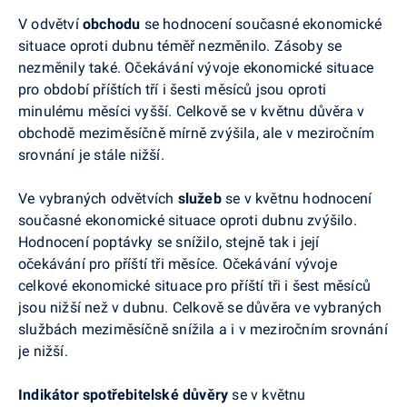
V odvětví
obchodu
se hodnocení současné ekonomické
situace oproti dubnu téměř nezměnilo. Zásoby se
nezměnily také. Očekávání vývoje ekonomické situace
pro období příštích tří i šesti měsíců jsou oproti
minulému měsíci vyšší. Celkově se v květnu důvěra v
obchodě meziměsíčně mírně zvýšila, ale v meziročním
srovnání je stále nižší.
Ve vybraných odvětvích
služeb
se v květnu hodnocení
současné ekonomické situace oproti dubnu zvýšilo.
Hodnocení poptávky se snížilo, stejně tak i její
očekávání pro příští tři měsíce. Očekávání vývoje
celkové ekonomické situace pro příští tři i šest měsíců
jsou nižší než v dubnu. Celkově se důvěra ve vybraných
službách meziměsíčně snížila a i v meziročním srovnání
je nižší.
Indikátor spotřebitelské důvěry
se v květnu