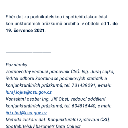
Sběr dat za podnikatelskou i spotřebitelskou část
konjunkturálních průzkumů probíhal v období od
1. do
19. července
2021
.
______________________
Poznámky:
Zodpovědný
vedoucí pracovník ČSÚ:
Ing. Juraj Lojka,
ředitel odboru koordinace podnikových statistik a
konjunkturálních průzkumů, tel. 731439291, e-mail:
juraj.lojka@csu.gov.cz
Kontaktní osoba:
Ing. Jiří Obst, vedoucí oddělení
konjunkturálních průzkumů, tel. 604815440, e-mail:
jiri.obst@csu.gov.cz
Metoda získání dat:
Konjunkturální zjišťování ČSÚ,
Spotřebitelský barometr Data
Collect