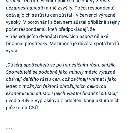
situace
.
Po tříměsíčním poklesu se obavy z
růstu
nezaměstnanosti
mírně zvýšily. Počet respondentů
obávajících se růstu cen zůstal i v červenci výrazně
vysoký. V porovnání s červnem zůstal přibližně stejný
počet respondentů, kteří předpokládají, že
v následujících dvanácti měsících
uspoří
nějaké
finanční prostředky. Meziročně je důvěra spotřebitelů
vyšší.
„Důvěra spotřebitelů se po tříměsíčním růstu snížila.
Spotřebitelé se podobně jako minulý měsíc výrazně
obávají dalšího růstu cen, což začínají vnímat i jako
jeden z možných faktorů ohrožujících celkovou
ekonomickou situaci i jejich vlastní finanční situaci,“
uvedla Silvie Vyplašilová z oddělení konjunkturálních
průzkumů ČSÚ.
***