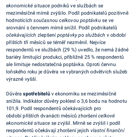
ekonomické situace
podniků ve službách se
meziměsíčně mírně zvýšilo. Podíl podnikatelů pozitivně
hodnotících
současnou celkovou poptávku
se ve
srovnání s červnem mírně snížil. Podíl podnikatelů
očekávajících
zlepšení
poptávky po službách
v období
příštích tří měsíců se téměř nezměnil.
Nejvíce
respondentů ve službách (29 %) uvedlo, že nemá žádné
bariéry limitující produkci, přibližně 25 % respondentů
ale limituje nedostatečná poptávka.
Oproti červnu
loňského roku je důvěra ve vybraných odvětvích služeb
výrazně vyšší
.
Důvěra
spotřebitelů
v ekonomiku se meziměsíčně
snížila. Indikátor důvěry
poklesl o 3,6 bodu na hodnotu
101,9. Podíl respondentů očekávajících pro
období příštích dvanácti měsíců zhoršení
celkové
ekonomické situace
se zvýšil. Mírně se zvýšil i podíl
respondentů očekávají zhoršení jejich
vlastní finanční