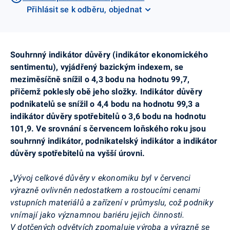
Přihlásit se k odběru, objednat
Souhrnný indikátor důvěry (indikátor ekonomického
sentimentu), vyjádřený bazickým indexem, se
meziměsíčně snížil o 4,3 bodu na hodnotu 99,7,
přičemž poklesly obě jeho složky. Indikátor důvěry
podnikatelů se snížil o 4,4 bodu na hodnotu 99,3 a
indikátor důvěry spotřebitelů o 3,6 bodu na hodnotu
101,9. Ve srovnání s červencem loňského roku jsou
souhrnný indikátor, podnikatelský indikátor a indikátor
důvěry spotřebitelů na vyšší úrovni.
„Vývoj celkové důvěry v ekonomiku byl v červenci
výrazně ovlivněn nedostatkem a rostoucími cenami
vstupních materiálů a zařízení v průmyslu, což podniky
vnímají jako významnou bariéru jejich činnosti.
V dotčených odvětvích zpomaluje výroba a výrazně se