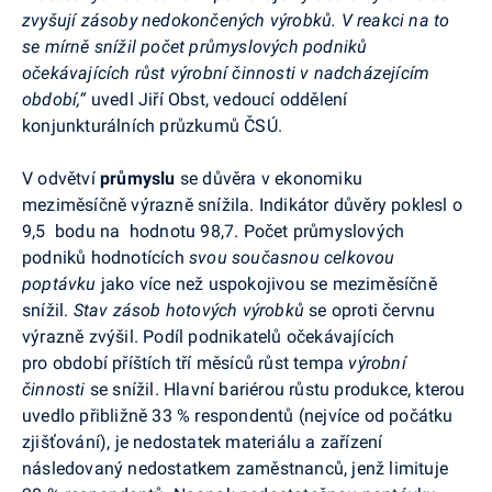
zvyšují zásoby nedokončených výrobků. V reakci na to
se mírně snížil počet průmyslových podniků
očekávajících růst výrobní činnosti v nadcházejícím
období,“
uvedl Jiří Obst, vedoucí oddělení
konjunkturálních průzkumů ČSÚ.
V odvětví
průmyslu
se důvěra v ekonomiku
meziměsíčně výrazně snížila. Indikátor důvěry poklesl o
9,5 bodu na hodnotu 98,7.
Počet průmyslových
podniků hodnotících
svou současnou celkovou
poptávku
jako více než uspokojivou se meziměsíčně
snížil.
Stav zásob hotových výrobků
se oproti červnu
výrazně zvýšil. Podíl podnikatelů očekávajících
pro období příštích tří měsíců růst tempa
výrobní
činnosti
se snížil. Hlavní bariérou růstu produkce, kterou
uvedlo přibližně 33 % respondentů (nejvíce od počátku
zjišťování), je nedostatek materiálu a zařízení
následovaný nedostatkem zaměstnanců, jenž limituje