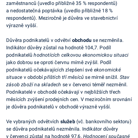
zaměstnanců (uvedlo přibližně 35 % respondentů)
a nedostatečná poptávka (uvedlo přibližně 18 %
respondentů).
Meziročně je důvěra ve stavebnictví
výrazně vyšší.
Důvěra podnikatelů v odvětví
obchodu
se nezměnila.
Indikátor důvěry zůstal na hodnotě 104,7. Podíl
podnikatelů
hodnotících
celkovou ekonomickou situaci
jako dobrou se oproti červnu mírně zvýšil. Podíl
podnikatelů očekávajících zlepšení své
ekonomické
situace
v období
příštích tří měsíců
se mírně snížil.
Stav
zásob zboží na skladech
se v červenci téměř nezměnil.
Podnikatelé v obchodě očekávají v nejbližších třech
měsících zvýšení prodejních cen. V meziročním srovnání
je důvěra podnikatelů v obchodě výrazně vyšší.
Ve vybraných odvětvích
služeb
(vč. bankovního sektoru)
se důvěra podnikatelů nezměnila. Indikátor důvěry
v červenci zůstal na hodnotě 97,6.
Hodnocení současné