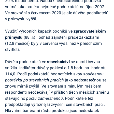
20 % respondentů. Naopak nedostatečnou poptávku
vnímá jako bariéru nejméně podnikatelů od října 2007.
Ve srovnání s červencem 2020 je ale důvěra podnikatelů
v průmyslu vyšší.
Využití výrobních kapacit podniků ve
zpracovatelském
průmyslu
(88 %) i odhad zajištění práce zakázkami
(12,8 měsíce) byly v červenci vyšší než v předchozím
čtvrtletí.
Důvěra podnikatelů ve
stavebnictví
se oproti červnu
snížila. Indikátor důvěry poklesl o 1,8 bodu na hodnotu
114,0. Podíl podnikatelů hodnotících
svou současnou
poptávku po stavebních pracích
jako nedostatečnou se
znovu mírně zvýšil. Ve srovnání s minulým měsícem
respondenti neočekávají v příštích třech měsících změnu
stávajícího
počtu zaměstnanců
. Podnikatelé též
předpokládají výraznější zvýšení cen stavebních prací.
Hlavními bariérami růstu produkce jsou nedostatek