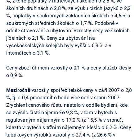
%, z toho poplatky v mateřských školách o 2,5 %, ve
školních družinách o 2,8 %, za výuku cizích jazyků o 2,2
%, poplatky v soukromých základních školách o 4,6 % a
soukromých středních školách o 1,7 %. Podobně v
oddíle stravování a ubytování vzrostly ceny ve školních
jídelnách o 2,1 %. Ceny za ubytování na
vysokoškolských kolejích byly vyšší o 0,9 % a v
internátech o 3,1 %.
Ceny zboží úhrnem vzrostly o 0,1 % a ceny služeb klesly
o 0,9 %.
Meziročně
vzrostly spotřebitelské ceny v září 2007 o 2,8
%, tj. o 0,4 procentního bodu více než v srpnu 2007.
Zrychlení cenového růstu nastalo v oddíle bydlení, kde
se zvýšilo čisté nájemné o 9,8 %, v tom v bytech s
regulovaným nájemným o 17,0 % (z 15,5 % v srpnu),
kdežto v bytech s tržním nájemným kleslo o 0,2 %. Ceny
tabákových výrobků vzrostly o 27,4 % (z 26,6 % v