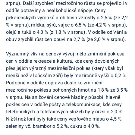
srpnu). Další zrychlení meziročního růstu se projevilo i v
oddíle potraviny a nealkoholické nápoje. Ceny
pekárenských výrobků a obilovin vzrostly o 2,5 % (ze 2,2
% v srpnu), mléka, sýrů, vajec o 6,5 % (ze 4,2 % v srpnu),
olejů a tuků o 4,8 % (z 1,8 % v srpnu). V oddíle odívání a
obuv zrychlil růst cen obuvi na 2,7 % (ze 2,0 % v srpnu).
Významný vliv na cenový vývoj mělo zmírnění poklesu
cen v oddíle rekreace a kultura, kde ceny dovolených
přes jejich výrazný meziměsíční pokles (který však byl
menší než v loňském září) byly meziročně vyšší o 0,2 %.
Podobně v oddíle doprava došlo ke zmírnění
meziročního poklesu pohonných hmot na 1,8 % ze 3,5 %
v srpnu. Na snižování cenové hladiny působil hlavně
pokles cen v oddíle pošty a telekomunikace, kde ceny
telefonických a telefaxových služeb byly nižší o 2,0 %.
Nižší než loni byly také ceny vepřového masa o 4,5 %,
zeleniny vč. brambor o 5,2 %, cukru o 4,0 %.