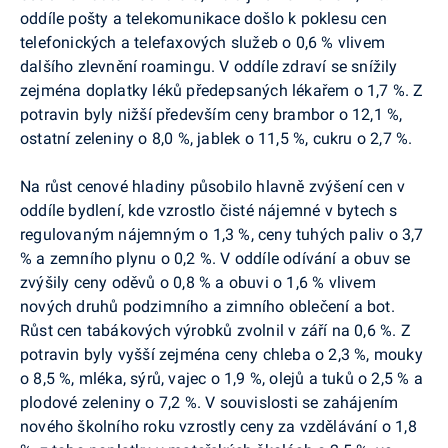
oddíle pošty a telekomunikace došlo k poklesu cen
telefonických a telefaxových služeb o 0,6 % vlivem
dalšího zlevnění roamingu. V oddíle zdraví se snížily
zejména doplatky léků předepsaných lékařem o 1,7 %. Z
potravin byly nižší především ceny brambor o 12,1 %,
ostatní zeleniny o 8,0 %, jablek o 11,5 %, cukru o 2,7 %.
Na růst cenové hladiny působilo hlavně zvýšení cen v
oddíle bydlení, kde vzrostlo čisté nájemné v bytech s
regulovaným nájemným o 1,3 %, ceny tuhých paliv o 3,7
% a zemního plynu o 0,2 %. V oddíle odívání a obuv se
zvýšily ceny oděvů o 0,8 % a obuvi o 1,6 % vlivem
nových druhů podzimního a zimního oblečení a bot.
Růst cen tabákových výrobků zvolnil v září na 0,6 %. Z
potravin byly vyšší zejména ceny chleba o 2,3 %, mouky
o 8,5 %, mléka, sýrů, vajec o 1,9 %, olejů a tuků o 2,5 % a
plodové zeleniny o 7,2 %. V souvislosti se zahájením
nového školního roku vzrostly ceny za vzdělávání o 1,8