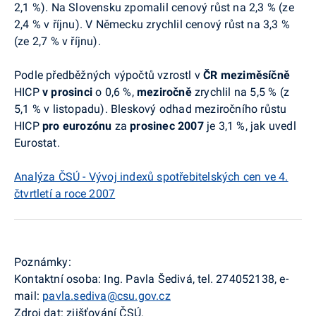
2,1 %). Na Slovensku zpomalil cenový růst na 2,3 % (ze
2,4 % v říjnu). V Německu zrychlil cenový růst na 3,3 %
(ze 2,7 % v říjnu).
Podle předběžných výpočtů vzrostl v
ČR
meziměsíčně
HICP
v prosinci
o
0,6 %,
meziročně
zrychlil na 5,5 % (z
5,1 % v listopadu). Bleskový odhad meziročního růstu
HICP
pro eurozónu
za
prosinec 2007
je 3,1 %, jak uvedl
Eurostat.
Analýza ČSÚ - Vývoj indexů spotřebitelských cen ve 4.
čtvrtletí a roce 2007
Poznámky:
Kontaktní osoba: Ing. Pavla Šedivá, tel. 274052138, e-
mail:
pavla.sediva@csu.gov.cz
Zdroj dat: zjišťování ČSÚ.