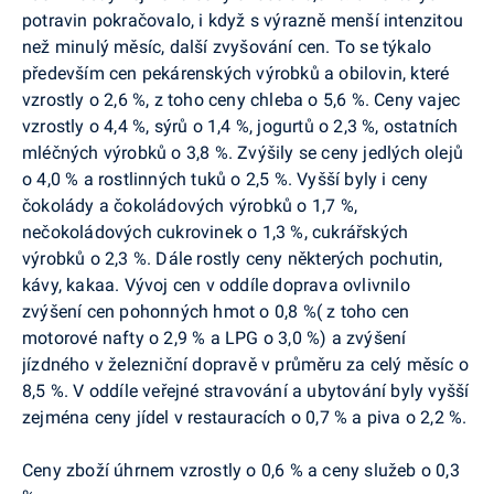
potravin pokračovalo, i když s výrazně menší intenzitou
než minulý měsíc, další zvyšování cen. To se týkalo
především cen pekárenských výrobků a obilovin, které
vzrostly o 2,6 %, z toho ceny chleba o 5,6 %. Ceny vajec
vzrostly o 4,4 %, sýrů o 1,4 %, jogurtů o 2,3 %, ostatních
mléčných výrobků o 3,8 %. Zvýšily se ceny jedlých olejů
o 4,0 % a rostlinných tuků o 2,5 %. Vyšší byly i ceny
čokolády a čokoládových výrobků o 1,7 %,
nečokoládových cukrovinek o 1,3 %, cukrářských
výrobků o 2,3 %. Dále rostly ceny některých pochutin,
kávy, kakaa. Vývoj cen v oddíle doprava ovlivnilo
zvýšení cen pohonných hmot o 0,8 %( z toho cen
motorové nafty o 2,9 % a LPG o 3,0 %) a zvýšení
jízdného v železniční dopravě v průměru za celý měsíc o
8,5 %. V oddíle veřejné stravování a ubytování byly vyšší
zejména ceny jídel v restauracích o 0,7 % a piva o 2,2 %.
Ceny zboží úhrnem vzrostly o 0,6 % a ceny služeb o 0,3