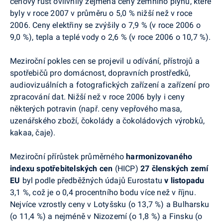
cenový růst ovlivnily zejména ceny zemního plynu, které
byly v roce 2007 v průměru o 5,0 % nižší než v roce
2006. Ceny elektřiny se zvýšily o 7,9 % (v roce 2006 o
9,0 %), tepla a teplé vody o 2,6 % (v roce 2006 o 10,7 %).
Meziroční pokles cen se projevil u odívání, přístrojů a
spotřebičů pro domácnost, dopravních prostředků,
audiovizuálních a fotografických zařízení a zařízení pro
zpracování dat. Nižší než v roce 2006 byly i ceny
některých potravin (např. ceny vepřového masa,
uzenářského zboží, čokolády a čokoládových výrobků,
kakaa, čaje).
Meziroční přírůstek průměrného
harmonizovaného
indexu spotřebitelských cen
(HICP)
27 členských zemí
EU
byl podle předběžných údajů Eurostatu
v listopadu
3,1 %, což je o 0,4 procentního bodu více než v říjnu.
Nejvíce vzrostly ceny v Lotyšsku (o 13,7 %) a Bulharsku
(o 11,4 %) a nejméně v Nizozemí (o 1,8 %) a Finsku (o