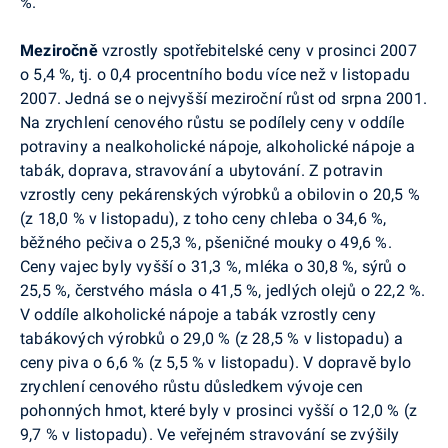
%.
Meziročně
vzrostly spotřebitelské ceny v prosinci 2007
o 5,4 %, tj. o 0,4 procentního bodu více než v listopadu
2007. Jedná se o nejvyšší meziroční růst od srpna 2001.
Na zrychlení cenového růstu se podílely ceny v oddíle
potraviny a nealkoholické nápoje, alkoholické nápoje a
tabák, doprava, stravování a ubytování. Z potravin
vzrostly ceny pekárenských výrobků a obilovin o 20,5 %
(z 18,0 % v listopadu), z toho ceny chleba o 34,6 %,
běžného pečiva o 25,3 %, pšeničné mouky o 49,6 %.
Ceny vajec byly vyšší o 31,3 %, mléka o 30,8 %, sýrů o
25,5 %, čerstvého másla o 41,5 %, jedlých olejů o 22,2 %.
V oddíle alkoholické nápoje a tabák vzrostly ceny
tabákových výrobků o 29,0 % (z 28,5 % v listopadu) a
ceny piva o 6,6 % (z 5,5 % v listopadu). V dopravě bylo
zrychlení cenového růstu důsledkem vývoje cen
pohonných hmot, které byly v prosinci vyšší o 12,0 % (z
9,7 % v listopadu). Ve veřejném stravování se zvýšily