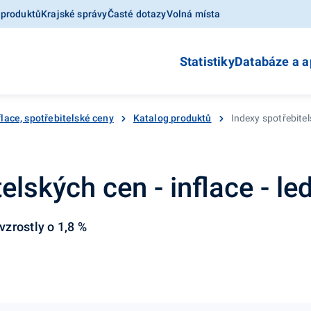
 produktů
Krajské správy
Časté dotazy
Volná místa
Statistiky
Databáze a a
flace, spotřebitelské ceny
Katalog produktů
Indexy spotřebitel
elských cen - inflace - l
zrostly o 1,8 %