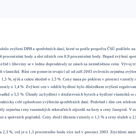
sobilo zvýšení DPH a spotřebních daní, které se podle propočtu ČSÚ podílelo n
4 procentními body a růst tržních cen 0,9 procentními body. Dopad zvýšení spot
ečně i lihoviny se v lednu doprodávaly ze zásob za nezměněnou cenu. Vývoj tr
h vlastníků. Růst cen potravin trvající už od září 2003 ovlivnilo zejména zvýše
 1,3 %, sýrů a cukru shodně o 1,5 %. Ceny masa po poklesu v prosinci vzrostly
zrostly o 1,4 %. Zvýšení cen v oddíle bydlení bylo důsledkem zvýšení regulovan
adků o 5,5 %. Úhrady za bydlení v družstevních bytech a bydlení vlastníků se 
rakticky celé způsobeno zvýšením spotřebních daní. Podobně i růst cen telek
stly zejména ceny tuzemských rekreačních zájezdů na hory a ceny časopisů. V od
ní a správních poplatků. Ceny zboží úhrnem vzrostly o 1,1 % a ceny služeb o 2
nu 2,3 %, což je o 1,3 procentního bodu více než v prosinci 2003. Zrychlení me