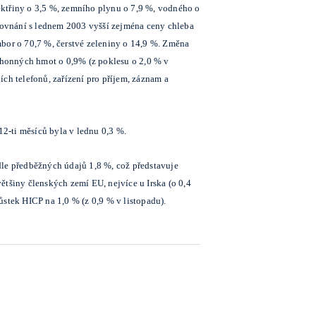
ektřiny o 3,5 %, zemního plynu o 7,9 %, vodného o
srovnání s lednem 2003 vyšší zejména ceny chleba
mbor o 70,7 %, čerstvé zeleniny o 14,9 %. Změna
pohonných hmot o 0,9% (z poklesu o 2,0 % v
ch telefonů, zařízení pro příjem, záznam a
12-ti měsíců byla v lednu 0,3 %.
le předběžných údajů 1,8 %, což představuje
tšiny členských zemí EU, nejvíce u Irska (o 0,4
stek HICP na 1,0 % (z 0,9 % v listopadu).