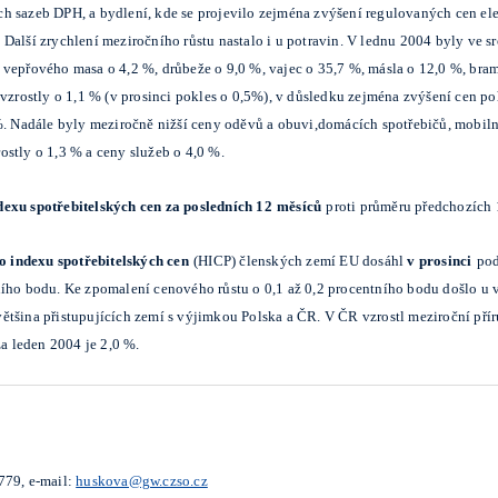
h sazeb DPH, a bydlení, kde se projevilo zejména zvýšení regulovaných cen el
Další zrychlení meziročního růstu nastalo i u potravin. V lednu 2004 byly ve 
 vepřového masa o 4,2 %, drůbeže o 9,0 %, vajec o 35,7 %, másla o 12,0 %, bra
 vzrostly o 1,1 % (v prosinci pokles o 0,5%), v důsledku zejména zvýšení cen 
%. Nadále byly meziročně nižší ceny oděvů a obuvi,domácích spotřebičů, mobilní
stly o 1,3 % a ceny služeb o 4,0 %.
exu spotřebitelských cen za posledních 12
měsíců
proti průměru předchozích 
 indexu spotřebitelských cen
(HICP) členských zemí EU dosáhl
v prosinci
pod
ího bodu. Ke zpomalení cenového růstu o 0,1 až 0,2 procentního bodu došlo u vě
tšina přistupujících zemí s výjimkou Polska a ČR. V ČR vzrostl meziroční přírů
 leden 2004 je 2,0 %.
779, e-mail:
huskova@gw.czso.cz