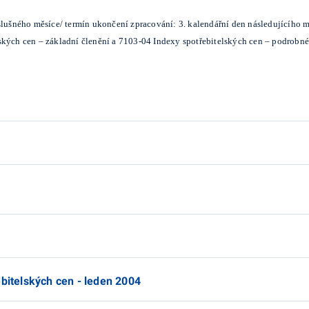
slušného měsíce/ termín ukončení zpracování: 3. kalendářní den následujícího m
ských cen – základní členění a 7103-04 Indexy spotřebitelských cen – podrobné 
ebitelských cen - leden 2004