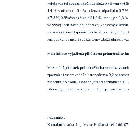
veřejných telekomunikačních služeb vlivem vyššíc
4,4 %, stočného o 6,4 %, odvozu odpadků o 6,7 %. 
o 7,8 %, běžného pečiva o 31,3 %, mouky o 9,8 %,
ve vývoji cen nastala v dopravě, kde ceny v lednu
prosinci). Ceny dopravních služeb vzrostly o 4,0 
reprodukci obrazu i zvuku. Ceny zboží úhrnem vzro
Míra inflace vyjádřená přírůstkem
průměrného ind
Meziroční přírůstek průměrného
harmonizovaného
zpomalení ve srovnání s listopadem o 0,2 procentn
procentního bodu). Podobný trend zaznamenala i vě
Bleskový odhad meziročního HICP pro eurozónu za
Poznámky:
Kontaktní osoba: Ing. Marie Hušková, tel. 266107