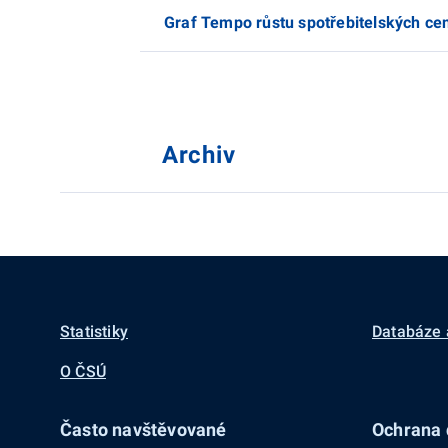
Graf Tempo růstu spotřebitelských ce
Archiv
Statistiky
Databáze 
O ČSÚ
Často navštěvované
Ochrana d