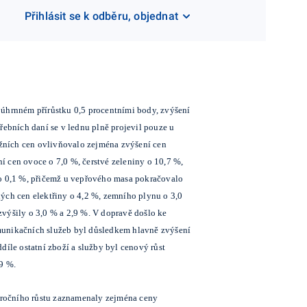
Přihlásit se k odběru, objednat
a úhrnném přírůstku 0,5 procentními body, zvýšení
řebních daní se v lednu plně projevil pouze u
žních cen ovlivňovalo zejména zvýšení cen
ní cen ovoce o 7,0 %, čerstvé zeleniny o 10,7 %,
 o 0,1 %, přičemž u vepřového masa pokračovalo
ých cen elektřiny o 4,2 %, zemního plynu o 3,0
zvýšily o 3,0 % a 2,9 %. V dopravě došlo ke
omunikačních služeb byl důsledkem hlavně zvýšení
díle ostatní zboží a služby byl cenový růst
,9 %.
ziročního růstu zaznamenaly zejména ceny