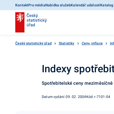
Kontakt
Pro média
Nabídka služeb
Kalendář událostí
Katalog
Český statistický úřad
Statistiky
Ceny, inflace
In
Indexy spotřebit
Spotřebitelské ceny meziměsíčně v
Datum vydání: 09. 02. 2004
Kód: r-7101-04