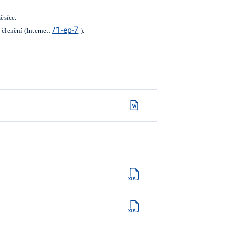
ěsíce.
/1-ep-7
členění (Internet:
).