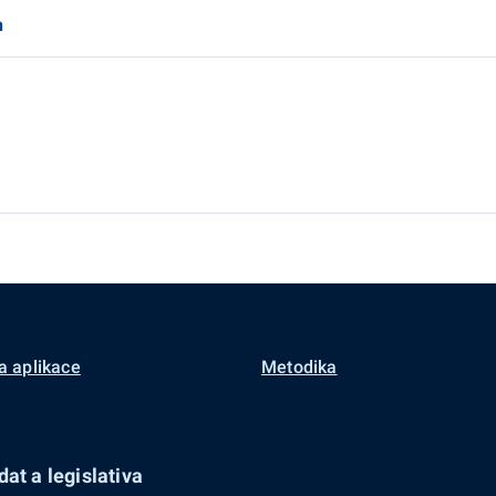
n
a aplikace
Metodika
at a legislativa