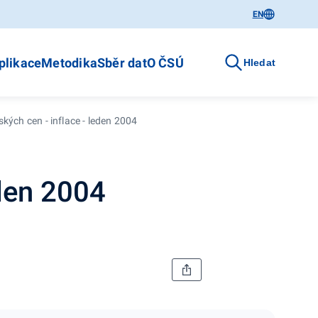
EN
plikace
Metodika
Sběr dat
O ČSÚ
Hledat
ských cen - inflace - leden 2004
eden 2004