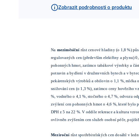
Zobrazit podrobnosti o produktu
Na
meziměsíční
růst cenové hladiny (o 1,8 %) pů
regulovaných cen (především elektřiny a plynu) 0,
pohonných hmot, zatímco tabákové výrobky a část
potravin a bydlení v družstevních bytech a v bytec
pekárenských výrobků a obilovin o 1,1 %, mléka o
snižování cen (o 1,3 %), zatímco ceny hovězího v
%, vodného o
4,1 %, stočného o 4,7 %, odvozu odp
zvýšení cen pohonných hmot o 4,6 %, které bylo p
DPH z 5 na 22 %. V oddíle rekreace a kultura vzro
ovlivněn zvýšením cen služeb osobní péče, pojiště
Meziroční
růst spotřebitelských cen dosáhl v led