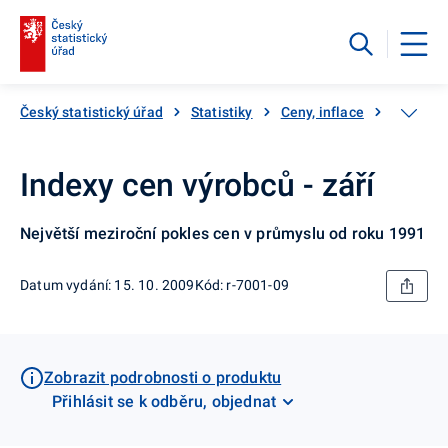
Český statistický úřad
Statistiky
Ceny, inflace
Ceny vý
Indexy cen výrobců - září
Největší meziroční pokles cen v průmyslu od roku 1991
Datum vydání: 15. 10. 2009
Kód: r-7001-09
Zobrazit podrobnosti o produktu
Přihlásit se k odběru, objednat