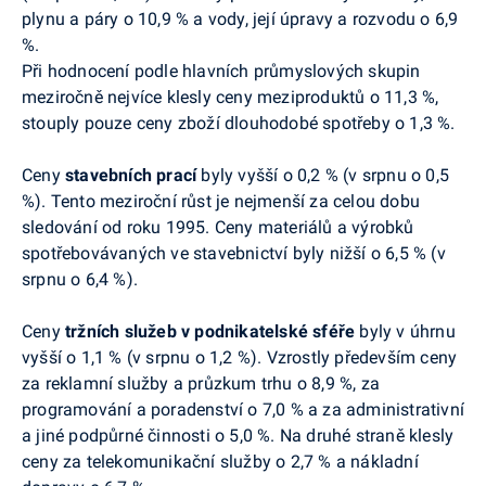
plynu a páry o 10,9 % a vody, její úpravy a rozvodu o 6,9
%.
Při hodnocení podle hlavních průmyslových skupin
meziročně nejvíce klesly ceny meziproduktů o 11,3 %,
stouply pouze ceny zboží dlouhodobé spotřeby o 1,3 %.
Ceny
stavebních prací
byly vyšší o 0,2 % (v srpnu o 0,5
%). Tento meziroční růst je nejmenší za celou dobu
sledování od roku 1995. Ceny materiálů a výrobků
spotřebovávaných ve stavebnictví byly nižší o 6,5 % (v
srpnu o 6,4 %).
Ceny
tržních služeb v podnikatelské sféře
byly v úhrnu
vyšší o 1,1 % (v srpnu o 1,2 %). Vzrostly především ceny
za reklamní služby a průzkum trhu o 8,9 %, za
programování a poradenství o 7,0 % a za administrativní
a jiné podpůrné činnosti o 5,0 %. Na druhé straně klesly
ceny za telekomunikační služby o 2,7 % a nákladní