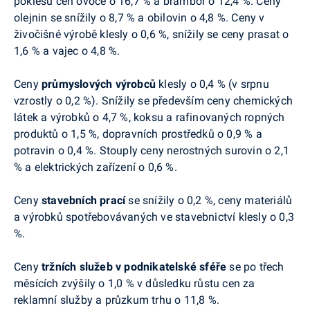
poklesu cen ovoce o 16,7 % a brambor o 12,4 %. Ceny
olejnin se snížily o 8,7 % a obilovin o 4,8 %. Ceny v
živočišné výrobě klesly o 0,6 %, snížily se ceny prasat o
1,6 % a vajec o 4,8 %.
Ceny
průmyslových výrobců
klesly o 0,4 % (v srpnu
vzrostly o 0,2 %). Snížily se především ceny chemických
látek a výrobků o 4,7 %, koksu a rafinovaných ropných
produktů o 1,5 %, dopravních prostředků o 0,9 % a
potravin o 0,4 %. Stouply ceny nerostných surovin o 2,1
% a elektrických zařízení o 0,6 %.
Ceny
stavebních prací
se snížily o 0,2 %, ceny materiálů
a výrobků spotřebovávaných ve stavebnictví klesly o 0,3
%.
Ceny
tržních služeb v podnikatelské sféře
se po třech
měsících zvýšily o 1,0 % v důsledku růstu cen za
reklamní služby a průzkum trhu o 11,8 %.