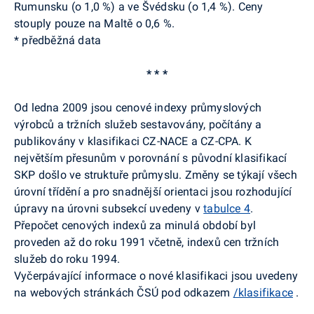
Rumunsku (o 1,0 %) a ve Švédsku (o 1,4 %). Ceny
stouply pouze na Maltě o 0,6 %.
* předběžná data
* * *
Od ledna 2009 jsou cenové indexy průmyslových
výrobců a tržních služeb sestavovány, počítány a
publikovány v klasifikaci CZ-NACE a CZ-CPA. K
největším přesunům v porovnání s původní klasifikací
SKP došlo ve struktuře průmyslu. Změny se týkají všech
úrovní třídění a pro snadnější orientaci jsou rozhodující
úpravy na úrovni subsekcí uvedeny v
tabulce 4
.
Přepočet cenových indexů za minulá období byl
proveden až do roku 1991 včetně, indexů cen tržních
služeb do roku 1994.
Vyčerpávající informace o nové klasifikaci jsou uvedeny
na webových stránkách ČSÚ pod odkazem
/klasifikace
.