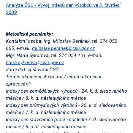
Analýza ČSÚ - Vývoj indexů cen výrobců ve 3. čtvrtletí
2009
Metodické poznámky:
Kontaktní osoba: Ing. Miloslav Beránek, tel. 274 052
665, e-mail:
miloslav.beranek@csu.gov.cz
Mgr. Hana Sýkorová, tel. 274 054 101, e-mail:
hana.sykorova@csu.gov.cz
Zdroj dat: zjišťování ČSÚ
Termín ukončení sběru dat / termín ukončení
zpracování:
Indexy cen zemědělských výrobců - 24. k. d. sledovaného
měsíce / 8. k. d. následujícího měsíce
Indexy cen průmyslových výrobců - 20. k. d. sledovaného
měsíce / 7. k. d. následujícího měsíce
Indexy cen stavebních prací - poslední k. d. sledovaného
měsíce / 5. p. d. následujícího měsíce