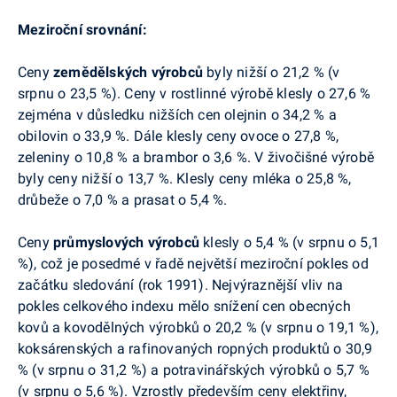
Meziroční srovnání:
Ceny
zemědělských výrobců
byly nižší o 21,2 % (v
srpnu o 23,5 %). Ceny v rostlinné výrobě klesly o 27,6 %
zejména v důsledku nižších cen olejnin o 34,2 % a
obilovin o 33,9 %. Dále klesly ceny ovoce o 27,8 %,
zeleniny o 10,8 % a brambor o 3,6 %. V živočišné výrobě
byly ceny nižší o 13,7 %. Klesly ceny mléka o 25,8 %,
drůbeže o 7,0 % a prasat o 5,4 %.
Ceny
průmyslových výrobců
klesly o 5,4 % (v srpnu o 5,1
%), což je posedmé v řadě největší meziroční pokles od
začátku sledování (rok 1991). Nejvýraznější vliv na
pokles celkového indexu mělo snížení cen obecných
kovů a kovodělných výrobků o 20,2 % (v srpnu o 19,1 %),
koksárenských a rafinovaných ropných produktů o 30,9
% (v srpnu o 31,2 %) a potravinářských výrobků o 5,7 %
(v srpnu o 5,6 %). Vzrostly především ceny elektřiny,