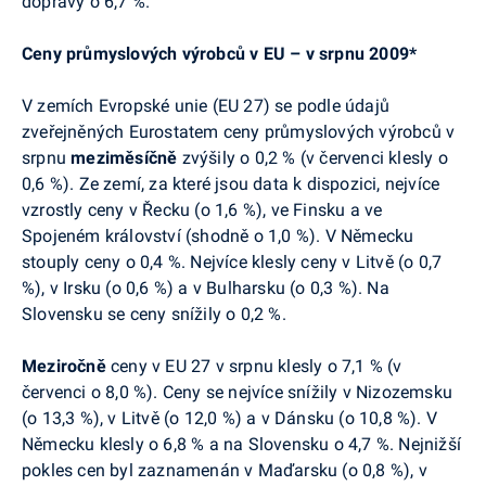
dopravy o 6,7 %.
Ceny průmyslových výrobců v EU – v srpnu 2009*
V zemích Evropské unie (EU 27) se podle údajů
zveřejněných Eurostatem ceny průmyslových výrobců v
srpnu
meziměsíčně
zvýšily o 0,2 % (v červenci klesly o
0,6 %). Ze zemí, za které jsou data k dispozici, nejvíce
vzrostly ceny v Řecku (o 1,6 %), ve Finsku a ve
Spojeném království (shodně o 1,0 %). V Německu
stouply ceny o 0,4 %. Nejvíce klesly ceny v Litvě (o 0,7
%), v Irsku (o 0,6 %) a v Bulharsku (o 0,3 %). Na
Slovensku se ceny snížily o 0,2 %.
Meziročně
ceny v EU 27 v srpnu klesly o 7,1 % (v
červenci o 8,0 %). Ceny se nejvíce snížily v Nizozemsku
(o 13,3 %), v Litvě (o 12,0 %) a v Dánsku (o 10,8 %). V
Německu klesly o 6,8 % a na Slovensku o 4,7 %. Nejnižší
pokles cen byl zaznamenán v Maďarsku (o 0,8 %), v