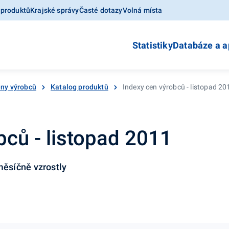
 produktů
Krajské správy
Časté dotazy
Volná místa
Statistiky
Databáze a a
ny výrobců
Katalog produktů
Indexy cen výrobců - listopad 20
bců - listopad 2011
ěsíčně vzrostly