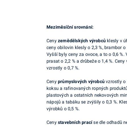
Meziměsíční srovnání:
Ceny
zemědělských výrobců
klesly v ú
ceny obilovin klesly o 2,3 %, brambor o 
Vyšší byly ceny za ovoce, a to o 0,6 %. 
prasat o 2,2 % a drůbeže o 1,4 %. Ceny 
vzrostly o 0,7 %.
Ceny
průmyslových výrobců
vzrostly o
koksu a rafinovaných ropných produktů 
plastových a ostatních nekovových min
nápojů a tabáku se zvýšily o 0,3 %. Kle
výrobků o 0,5 %.
Ceny
stavebních prací
se dle odhadů n