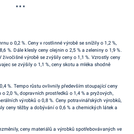
* * *
hrnu o 0,2 %. Ceny v rostlinné výrobě se snížily o 1,2 %,
8,6 %. Dále klesly ceny olejnin o 2,5 % a zeleniny o 1,9 %.
V živočišné výrobě se zvýšily ceny o 1,1 %. Vzrostly ceny
vajec se zvýšily o 1,1 %, ceny skotu a mléka shodně
 0,4 %. Tempo růstu ovlivnily především stoupající ceny
o 2,0 %, dopravních prostředků o 1,4 % a pryžových,
erálních výrobků o 0,8 %. Ceny potravinářských výrobků,
sly ceny těžby a dobývání o 0,6 % a chemických látek a
ezměnily, ceny materiálů a výrobků spotřebovávaných ve