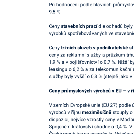
Při hodnocení podle hlavních průmyslov
9,5 %.
Ceny
stavebních prací
dle odhadů byly n
výrobků spotřebovávaných ve stavebnictv
Ceny
tržních služeb v podnikatelské s
ceny za reklamní služby a průzkum trhu,
1,9 % a v pojišťovnictví o 0,7 %. Nižší 
leasingu o 6,2 % a za telekomunikační s
služby byly vyšší o 0,3 % (stejně jako v 
Ceny průmyslových výrobců v EU – v ř
V zemích Evropské unie (EU 27) podle
výrobců v říjnu
meziměsíčně
stouply o 
dispozici, nejvíce vzrostly ceny v Maďar
Spojeném království shodně o 0,4 %. V 
České republice se nezměnily. Nejvýraz