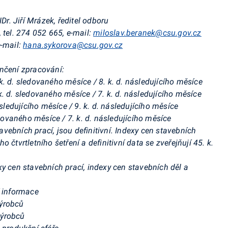
. Jiří Mrázek, ředitel odboru
 tel. 274 052 665, e-mail:
miloslav.beranek@csu.gov.cz
e-mail:
hana.sykorova@csu.gov.cz
nčení zpracování:
. d. sledovaného měsíce / 8. k. d. následujícího měsíce
. d. sledovaného měsíce / 7. k. d. následujícího měsíce
ásledujícího měsíce / 9. k. d. následujícího měsíce
edovaného měsíce / 7. k. d. následujícího měsíce
ebních prací, jsou definitivní. Indexy cen stavebních
 čtvrtletního šetření a definitivní data se zveřejňují 45. k.
y cen stavebních prací, indexy cen stavebních děl a
í informace
výrobců
výrobců