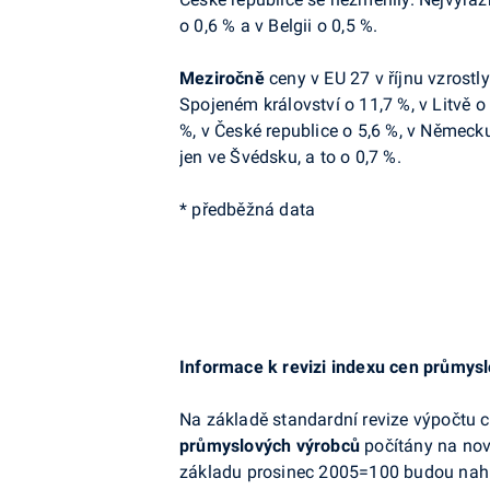
o 0,6 % a v Belgii o 0,5 %.
Meziročně
ceny v EU 27 v říjnu vzrostly
Spojeném království o 11,7 %, v Litvě o
%, v České republice o 5,6 %, v Německ
jen ve Švédsku, a to o 0,7 %.
* předběžná data
Informace k revizi indexu cen průmys
Na základě standardní revize výpočtu
průmyslových výrobců
počítány na nov
základu prosinec 2005=100 budou nah