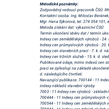
Metodické poznámky:
Zodpovědný vedoucí pracovník ČSÚ: RNDr
Kontaktní osoba: Ing. Miloslav Beránek,
Mgr. Hana Sýkorová, tel. 274 054 101, 
Metoda získání dat: výkaznictví ČSÚ
Termín ukončení sběru dat / termín uko
Indexy cen zemědělských výrobců - 24. k
Indexy cen průmyslových výrobců - 20. k
Indexy cen stavebních prací - 7. k. d. n
Indexy cen tržních služeb - 15. k. d. sl
Publikované údaje, mimo indexů cen stav
prací se zpřesňují na základě ukončeného
d. následujícího čtvrtletí.
Navazující publikace: 700144 - 11 Index
indexy nákladů stavební výroby
7003 - 11 Indexy cen výrobců - základn
700444 - 11 Indexy cen průmyslových 
700544 - 11 Indexy cen zemědělských 