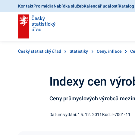
Kontakt
Pro média
Nabídka služeb
Kalendář událostí
Katalog
Český statistický úřad
Statistiky
Ceny, inflace
Ce
Indexy cen výro
Ceny průmyslových výrobců mezim
Datum vydání: 15. 12. 2011
Kód: r-7001-11