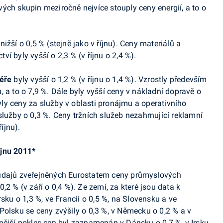
ých skupin meziročně nejvíce stouply ceny energií, a to o
ižší o 0,5 % (stejně jako v říjnu). Ceny materiálů a
í byly vyšší o 2,3 % (v říjnu o 2,4 %).
féře
byly vyšší o 1,2 % (v říjnu o 1,4 %). Vzrostly především
 a to o 7,9 %. Dále byly vyšší ceny v nákladní dopravě o
byly ceny za služby v oblasti pronájmu a operativního
lužby o 0,3 %. Ceny tržních služeb nezahrnující reklamní
říjnu).
íjnu 2011*
 údajů zveřejněných Eurostatem ceny průmyslových
0,2 % (v září o 0,4 %). Ze zemí, za které jsou data k
sku o 1,3 %, ve Francii o 0,5 %, na Slovensku a ve
Polsku se ceny zvýšily o 0,3 %, v Německu o 0,2 % a v
nější pokles cen byl zaznamenán v Dánsku o 0,7 %, v Irsku