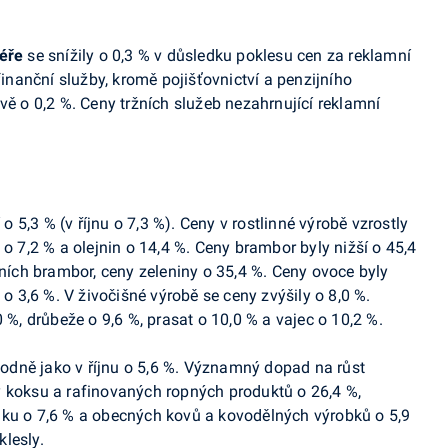
féře
se snížily o 0,3 % v důsledku poklesu cen za reklamní
finanční služby, kromě pojišťovnictví a penzijního
vě o 0,2 %. Ceny tržních služeb nezahrnující reklamní
 o 5,3 % (v říjnu o 7,3 %). Ceny v rostlinné výrobě vzrostly
 o 7,2 % a olejnin o 14,4 %. Ceny brambor byly nižší o 45,4
ch brambor, ceny zeleniny o 35,4 %. Ceny ovoce byly
 o 3,6 %. V živočišné výrobě se ceny zvýšily o 8,0 %.
 %, drůbeže o 9,6 %, prasat o 10,0 % a vajec o 10,2 %.
odně jako v říjnu o 5,6 %. Významný dopad na růst
y koksu a rafinovaných ropných produktů o 26,4 %,
áku o 7,6 % a obecných kovů a kovodělných výrobků o 5,9
lesly.