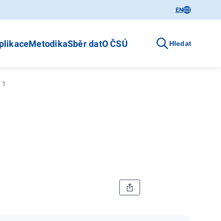
EN
plikace
Metodika
Sběr dat
O ČSÚ
Hledat
11