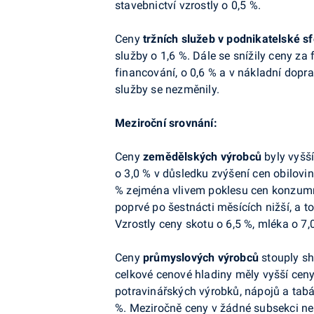
stavebnictví vzrostly o 0,5 %.
Ceny
tržních služeb v podnikatelské s
služby o 1,6 %. Dále se snížily ceny za 
financování, o 0,6 % a v nákladní dopra
služby se nezměnily.
Meziroční srovnání:
Ceny
zemědělských výrobců
byly vyšší
o 3,0 % v důsledku zvýšení cen obilovin
% zejména vlivem poklesu cen konzumní
poprvé po šestnácti měsících nižší, a to
Vzrostly ceny skotu o 6,5 %, mléka o 7,0
Ceny
průmyslových výrobců
stouply sh
celkové cenové hladiny měly vyšší cen
potravinářských výrobků, nápojů a tab
%. Meziročně ceny v žádné subsekci nek