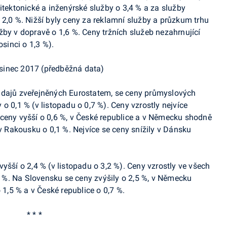
itektonické a inženýrské služby o 3,4 % a za služby
 2,0 %. Nižší byly ceny za reklamní služby a průzkum trhu
žby v dopravě o 1,6 %. Ceny tržních služeb
nezahrnující
osinci o 1,3
%).
sinec 2017 (předběžná data)
údajů zveřejněných Eurostatem, se ceny průmyslových
 o 0,1 % (v listopadu o 0,7 %). Ceny vzrostly
n
ejvíce
ceny vyšší o
0,6 %,
v České republice a v Německu shodně
 v Rakousku o 0,1 %. Nejvíce se ceny snížily v Dánsku
vyšší o 2,4 %
(v listopadu o 3,2 %)
. Ceny vzrostly ve všech
,3 %. Na Slovensku
se ceny zvýšily o 2,5 %,
v Německu
,5 % a v České republice o 0,7 %.
* * *