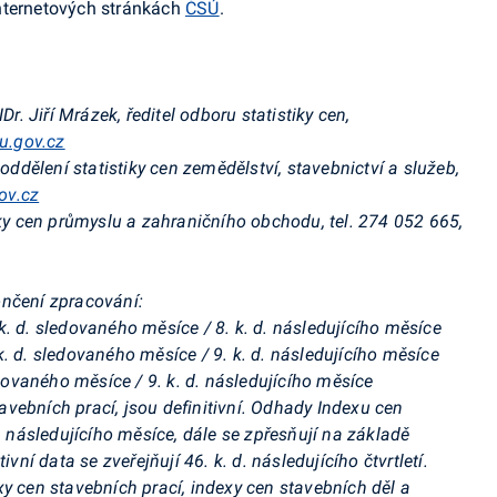
nternetových stránkách
ČSÚ
.
Dr. Jiří Mrázek, ředitel odboru statistiky cen,
u.gov.cz
í oddělení statistiky cen zemědělství, stavebnictví a služeb,
ov.cz
iky cen průmyslu a zahraničního obchodu
,
tel. 274 052 665,
ončení zpracování:
. d. sledovaného měsíce / 8. k. d. následujícího měsíce
. d. sledovaného měsíce / 9. k. d. následujícího měsíce
edovaného měsíce / 9. k. d. následujícího měsíce
vebních prací, jsou definitivní. Odhady Indexu cen
d. následujícího měsíce, dále se zpřesňují na základě
ivní data se zveřejňují 46. k. d. následujícího čtvrtletí.
y cen stavebních prací, indexy cen stavebních děl a