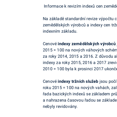
Informace k revizím
indexů cen zemědě
Na základě standardní revize výpočtu 
zemědělských výrobců a indexy cen trž
indexním základu.
Cenové
indexy zemědělských výrobců
2015 = 100 na nových váhových schéma
za roky 2014, 2015 a 2016. Z důvodu a
indexy za roky 2015, 2016 a 2017 zrev
2010 = 100 byla k prosinci 2017 ukonč
Cenové
indexy tržních služeb
jsou poč
roku 2015 = 100 na nových vahách, zal
řada bazických indexů se základem pr
a nahrazena časovou řadou se základe
nebyly revidovány.