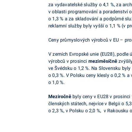
za vydavatelské služby o 4,1 %, za
arch
v oblasti programování a poradenství o
o 1,3 % a za skladování a podpůrné slu
reklamní služby
byly vyšší o 1,1 % (v pr
Ceny průmyslových výrobců v EU – pro
V zemích Evropské unie (EU28), podle 
výrobců v prosinci
meziměsíčně
zvýšily
ve Švédsku o 1,2 %. Na Slovensku
byly 
o 0,3 %. V Polsku ceny klesly o 0,2 % a
o 1,0 %.
Meziročně
byly
ceny
v EU28 v prosinci 
členských státech, nejvíce v Belgii o 5
o 2,3 %,
v Polsku o 2,0 %,
v Rakousku o 1