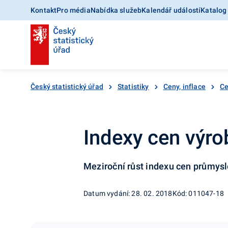
Kontakt
Pro média
Nabídka služeb
Kalendář událostí
Katalog
Český statistický úřad
Statistiky
Ceny, inflace
Ce
Indexy cen výro
Meziroční růst indexu cen průmysl
Datum vydání: 28. 02. 2018
Kód: 011047-18