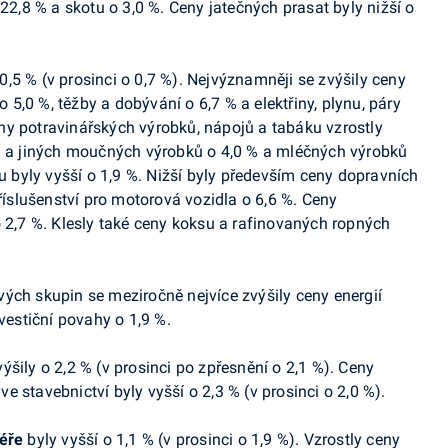
 22,8 % a skotu o 3,0 %. Ceny jatečných prasat byly nižší o
0,5 % (v prosinci o 0,7 %). Nejvýznamněji se zvýšily c
eny
5,0 %, těžby a dobývání o 6,7 % a elektřiny, plynu, páry
ny potravinářských výrobků, nápojů a tabáku vzrostly
h a jiných moučných výrobků o 4,0 % a
mléčných výrobků
u byly vyšší o 1,9 %. Nižší byly především c
eny dopravních
říslušenství pro motorová vozidla o 6,6 %. Ceny
 2,7 %.
Klesly také ceny koksu a rafinovaných ropných
ých skupin se meziročně nejvíce zvýšily ceny energií
nvestiční povahy o 1,9 %.
ýšily o 2,2 %
(
v prosinci po zpřesnění o
2,1
%
).
Ceny
e stavebnictví byly vyšší o 2,3 % (v prosinci o
2,0
%).
féře
byly vyšší o 1,1 % (v prosinci o
1,9
%). Vzrostly ceny