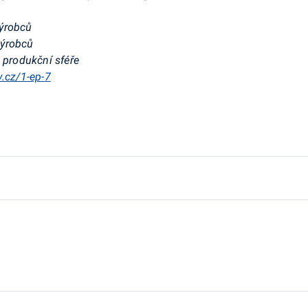
výrobců
výrobců
 produkční sféře
v.cz/1-ep-7