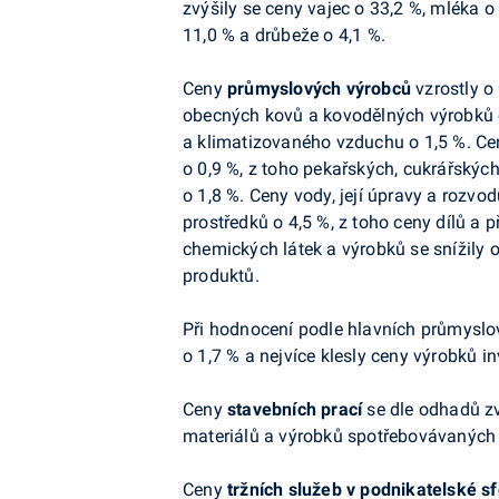
zvýšily se ceny vajec o 33,2 %, mléka o
11,0 % a drůbeže o 4,1 %.
Ceny
průmyslových výrobců
vzrostly o 
obecných kovů a kovodělných výrobků o 
a klimatizovaného vzduchu o 1,5 %. Ce
o 0,9 %, z toho pekařských, cukrářskýc
o 1,8 %. Ceny vody, její úpravy a rozvod
prostředků o 4,5 %,
z toho ceny dílů a p
chemických látek a výrobků se snížily o
produktů.
Při hodnocení podle hlavních průmyslov
o 1,7 % a nejvíce klesly ceny výrobků i
Ceny
stavebních prací
se
dle odhadů
zv
materiálů a výrobků spotřebovávaných v
Ceny
tržních služeb v podnikatelské s