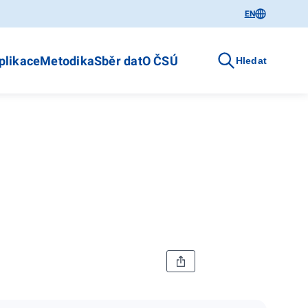
EN
plikace
Metodika
Sběr dat
O ČSÚ
Hledat