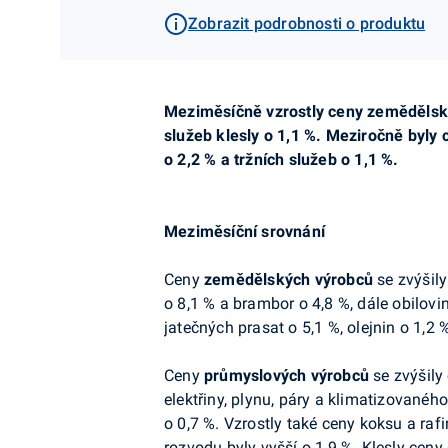
Zobrazit podrobnosti o produktu
Meziměsíčně vzrostly ceny zemědělskýc
služeb klesly o 1,1 %. Meziročně byly
o 2,2 % a tržních služeb o 1,1 %.
Meziměsíční srovnání
Ceny
zemědělských výrobců
se zvýšily
o 8,1 % a brambor o 4,8 %, dále obilovin
jatečných prasat o 5,1 %, olejnin o 1,2 
Ceny
průmyslových výrobců
se zvýšily 
elektřiny, plynu, páry a klimatizované
o 0,7 %. Vzrostly také ceny koksu a raf
rozvodu byly vyšší o 1,9 %. Klesly cen