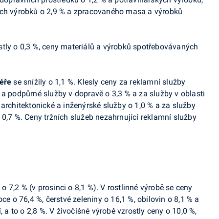
ých výrobků o 2,9 % a zpracovaného masa a výrobků
tly o 0,3 %,
ceny materiálů a výrobků spotřebovávaných
féře
se snížily o 1,1 %. Klesly ceny za reklamní služby
 a podpůrné služby v dopravě o 3,3 % a za služby v oblasti
architektonické a inženýrské služby o 1,0 % a za služby
 0,7 %. Ceny
tržních služeb nezahrnující reklamní služby
 o 7,2 % (
v prosinci o 8
,1
%
). V
rostlinné výrobě se ceny
ce o 76,4 %, čerstvé zeleniny o 16,1 %, obilovin o 8,1 % a
, a to o 2,8 %. V živočišné výrobě vzrostly ceny o 10,0 %,