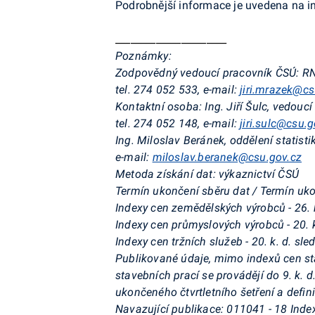
Podrobnější informace je uvedena na i
______________________
Poznámky:
Zodpovědný vedoucí pracovník ČSÚ:
RN
tel. 274 052 533, e-mail:
jiri.mrazek@cs
Kontaktní osoba:
Ing. Jiří Šulc, vedouc
tel. 274 052 148, e-mail:
jiri.sulc@csu.g
Ing. Miloslav Beránek,
oddělení statist
e-mail:
miloslav.beranek@csu.gov.cz
Metoda získání dat:
výkaznictví ČSÚ
Termín ukončení sběru dat / Termín uk
Indexy cen zemědělských výrobců - 26. k
Indexy cen průmyslových výrobců - 20. k
Indexy cen tržních služeb - 20. k. d. sl
Publikované údaje, mimo indexů cen sta
stavebních prací se provádějí do 9. k. 
ukončeného čtvrtletního šetření a definit
Navazující publikace:
011041 - 18 Index