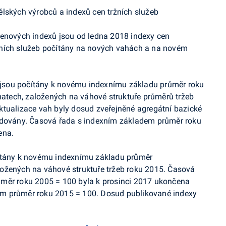
lských výrobců a indexů cen tržních služeb
cenových indexů jsou od ledna 2018
indexy cen
ních služeb
počítány na nových vahách a na novém
jsou počítány k novému indexnímu základu průměr roku
tech, založených na váhové struktuře průměrů tržeb
ktualizace vah byly dosud zveřejněné agregátní bazické
idovány. Časová řada s indexním základem průměr roku
ena.
ítány k novému indexnímu základu průměr
ožených na váhové struktuře tržeb roku 2015. Časová
ůměr roku 2005 = 100 byla k prosinci 2017 ukončena
m průměr roku 2015 = 100. Dosud publikované indexy