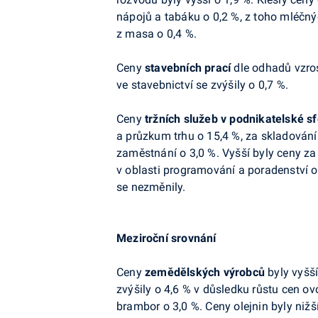
nápojů a tabáku o 0,2 %, z toho mléčn
z masa o 0,4 %
.
Ceny
stavebních prací
dle odhadů vzros
ve stavebnictví se zvýšily
o 0,7 %
.
Ceny
tržních služeb v podnikatelské s
a průzkum trhu o 15,4 %, za skladování
zaměstnání o 3,0 %. Vyšší byly ceny za 
v oblasti programování a poradenství o
se nezměnily.
Meziroční srovnání
Ceny
zemědělských výrobců
byly vyšší
zvýšily o 4,6 % v důsledku růstu cen ovo
brambor o 3,0 %. Ceny olejnin byly nižší