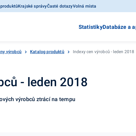
 produktů
Krajské správy
Časté dotazy
Volná místa
Statistiky
Databáze a a
ny výrobců
Katalog produktů
Indexy cen výrobců - leden 2018
bců - leden 2018
ových výrobců ztrácí na tempu