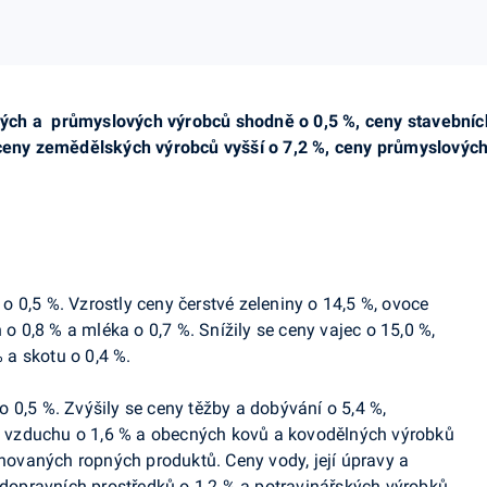
h a průmyslových výrobců shodně o 0,5 %, ceny stavebních p
 ceny zemědělských výrobců vyšší o 7,2 %, ceny průmyslových
 o 0,5 %. Vzrostly ceny čerstvé zeleniny o 14,5 %, ovoce
 o 0,8 % a mléka o 0,7 %. Snížily se ceny vajec o 15,0 %,
% a skotu o 0,4 %.
o 0,5 %. Zvýšily se ceny těžby a dobývání o 5,4 %,
ho vzduchu o 1,6 % a obecných kovů a kovodělných výrobků
inovaných ropných produktů. Ceny vody, její úpravy a
y dopravních prostředků o 1,2 % a potravinářských výrobků,