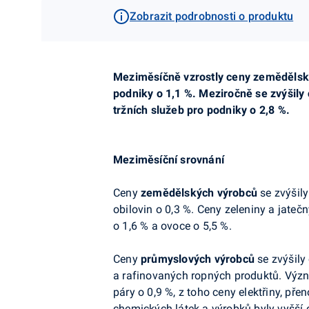
Zobrazit podrobnosti o produktu
Meziměsíčně vzrostly ceny zemědělský
podniky o 1,1 %. Meziročně se zvýšily
tržních služeb pro podniky o 2,8 %.
Meziměsíční srovnání
Ceny
zemědělských výrobců
se zvýšily
obilovin o 0,3 %. Ceny zeleniny a jateč
o 1,6 % a ovoce o 5,5 %.
Ceny
průmyslových výrobců
se zvýšily 
a rafinovaných ropných produktů. Význa
páry o 0,9 %, z toho ceny elektřiny, př
chemických látek a výrobků byly vyšší 