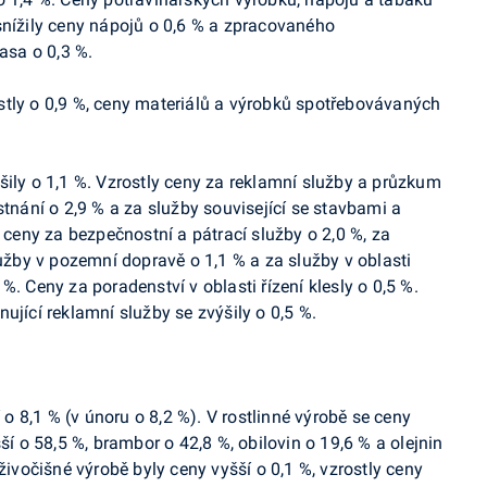
snížily ceny nápojů o 0,6 % a zpracovaného
sa o 0,3 %.
tly o 0,9 %,
ceny materiálů a výrobků spotřebovávaných
šily o 1,1 %. Vzrostly ceny za reklamní služby a průzkum
stnání o 2,9 % a za služby související se stavbami a
y ceny za bezpečnostní a pátrací služby o 2,0 %, za
lužby v pozemní dopravě o 1,1 % a za služby v oblasti
%. Ceny za poradenství v oblasti řízení klesly o 0,5 %.
nující reklamní služby
se zvýšily o 0,5 %.
 o 8,1 % (
v únoru o 8,2
%
). V
rostlinné výrobě se ceny
ší o 58,5 %, brambor o 42,8 %, obilovin o 19,6 % a olejnin
živočišné výrobě byly ceny vyšší o 0,1 %, vzrostly ceny