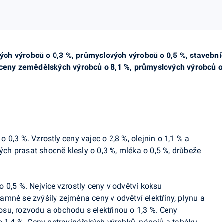
ch výrobců o 0,3 %, průmyslových výrobců o 0,5 %, stavebníc
 ceny zemědělských výrobců o 8,1 %, průmyslových výrobců o 
 o 0,3 %. Vzrostly ceny vajec o 2,8 %, olejnin o 1,1 % a
ných prasat shodně klesly o 0,3 %, mléka o 0,5 %, drůbeže
o 0,5 %. Nejvíce vzrostly ceny v odvětví koksu
mně se zvýšily zejména ceny v odvětví elektřiny, plynu a
enosu, rozvodu a obchodu s elektřinou o 1,3 %. Ceny
o 1,4 %. Ceny potravinářských výrobků, nápojů a tabáku