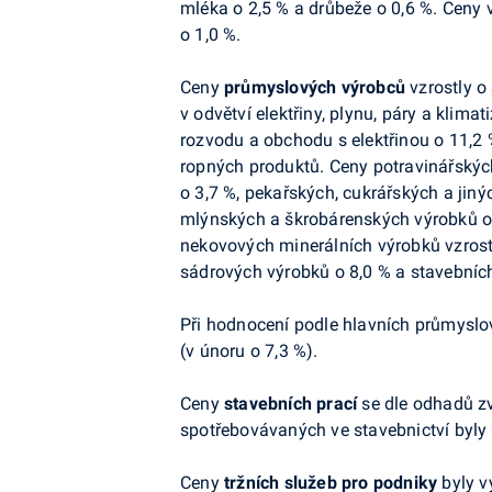
mléka o 2,5 % a drůbeže o 0,6 %. Ceny v
o 1,0 %.
Ceny
průmyslových výrobců
vzrostly
o 
v odvětví elektřiny, plynu, páry a klima
rozvodu a obchodu s elektřinou o 11,2 
ropných produktů. Ceny potravinářských
o 3,7 %, pekařských, cukrářských a jin
mlýnských a škrobárenských výrobků o 
nekovových minerálních výrobků vzrost
sádrových výrobků o 8,0 % a stavebních 
Při hodnocení podle hlavních průmyslov
(
v únoru o 7,3 %
)
.
Ceny
stavebních prací
se
dle odhadů
zv
spotřebovávaných ve stavebnictví byly v
Ceny
tržních služeb pro podniky
byly vy