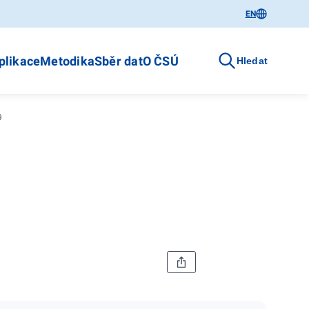
EN
plikace
Metodika
Sběr dat
O ČSÚ
Hledat
9