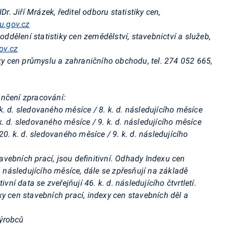
Dr. Jiří Mrázek, ředitel odboru statistiky cen,
u.gov.cz
í oddělení statistiky cen zemědělství, stavebnictví a služeb,
ov.cz
tiky cen průmyslu a zahraničního obchodu
,
tel. 274 052 665,
ončení zpracování:
. d. sledovaného měsíce / 8. k. d. následujícího měsíce
. d. sledovaného měsíce / 9. k. d. následujícího měsíce
20. k. d. sledovaného měsíce / 9. k. d. následujícího
vebních prací, jsou definitivní. Odhady Indexu cen
d. následujícího měsíce, dále se zpřesňují na základě
ivní data se zveřejňují 46. k. d. následujícího čtvrtletí.
y cen stavebních prací, indexy cen stavebních děl a
výrobců