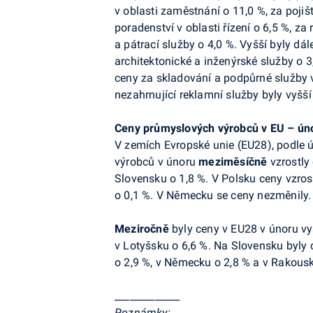
v oblasti zaměstnání o 11,0 %, za pojišt
poradenství v oblasti řízení o 6,5 %, z
a pátrací služby o 4,0 %. Vyšší byly dál
architektonické a inženýrské služby
o 3
ceny za skladování a podpůrné služby v
nezahrnující reklamní služby
byly vyšší
Ceny průmyslových výrobců v EU – ún
V zemích Evropské unie (EU28), podle 
výrobců v únoru
meziměsíčně
vzrostly 
Slovensku o 1,8 %. V Polsku ceny vzrost
o 0,1 %. V Německu se ceny nezměnily. 
Meziročně
byly
ceny
v EU28 v únoru vyš
v Lotyšsku o 6,6 %. Na Slovensku
byly 
o 2,9 %, v Německu
o 2,8 % a v Rakousk
_____________
Poznámky: