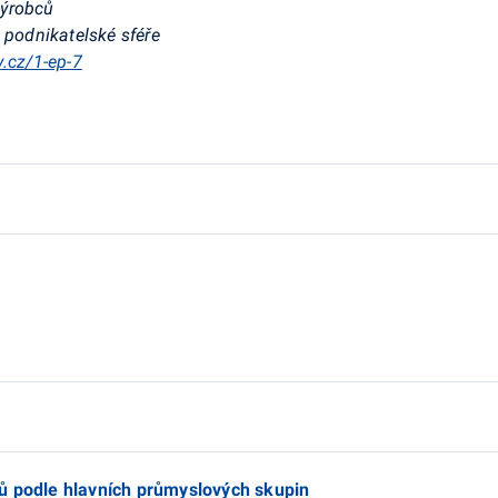
výrobců
 podnikatelské sféře
v.cz/1-ep-7
ů podle hlavních průmyslových skupin