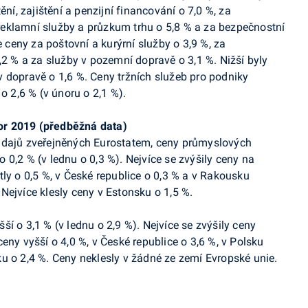
ění, zajištění a penzijní financování o 7,0 %, za
a reklamní služby a průzkum trhu o 5,8 % a za bezpečnostní
e ceny za poštovní a kurýrní služby o 3,9 %, za
,2 %
a za služby v pozemní dopravě o 3,1 %
.
Nižší byly
 dopravě o 1,6 %. Ceny tržních služeb pro podniky
 o 2,6 % (v únoru o 2,1
%).
or 2019 (předběžná data)
údajů zveřejněných
Eurostatem
, ceny průmyslových
o 0,2 % (v lednu o 0,3 %). Nejvíce se zvýšily ceny na
ly o 0,5 %, v České republice o 0,3 % a v Rakousku
Nejvíce klesly ceny v Estonsku o 1,5 %.
ší o 3,1 % (v lednu o 2,9 %). Nejvíce se zvýšily ceny
ceny vyšší o 4,0 %,
v České republice o 3,6 %,
v
Polsku
u o 2,4 %.
Ceny neklesly v žádné ze zemí Evropské unie.