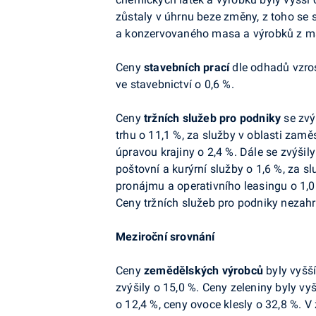
zůstaly v úhrnu beze změny, z toho se 
a konzervovaného masa a výrobků z ma
Ceny
stavebních prací
dle odhadů vzros
ve stavebnictví o 0,6 %.
Ceny
tržních služeb pro podniky
se zvý
trhu o 11,1 %, za služby v oblasti zamě
úpravou krajiny o 2,4 %. Dále se zvýšil
poštovní a kurýrní služby o 1,6 %, za s
pronájmu a operativního leasingu o 1,0 
Ceny
tržních služeb pro podniky nezahr
Meziroční srovnání
Ceny
zemědělských výrobců
byly vyšší
zvýšily o 15,0 %. Ceny zeleniny byly vyš
o 12,4 %, ceny ovoce klesly o 32,8 %. V 