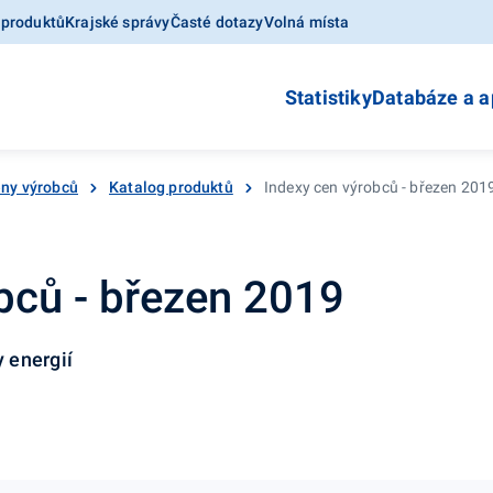
 produktů
Krajské správy
Časté dotazy
Volná místa
Statistiky
Databáze a a
ny výrobců
Katalog produktů
Indexy cen výrobců - březen 201
bců - březen 2019
 energií