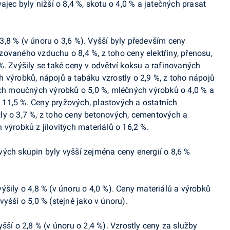
ajec byly nižší o 8,4 %, skotu o 4,0 % a jatečných prasat
3,8 % (v únoru o 3,6 %). Vyšší byly především
ceny
tizovaného vzduchu o 8,4 %, z toho ceny elektřiny, přenosu,
%. Zvýšily se také ceny v odvětví koksu a rafinovaných
 výrobků, nápojů a tabáku vzrostly o 2,9 %, z toho nápojů
ých moučných výrobků o 5,0 %, mléčných výrobků o 4,0 % a
11,5 %. Ceny pryžových, plastových a ostatních
ly o 3,7 %, z toho ceny betonových, cementových a
výrobků z jílovitých materiálů o 16,2 %.
ých skupin byly vyšší zejména ceny energií o 8,6 %
ýšily o 4,8 %
(
v únoru o 4,0
%
).
Ceny materiálů a výrobků
yšší o 5,0 % (
stejně jako
v únoru).
šší o 2,8 % (v únoru o 2,4
%). Vzrostly ceny za služby