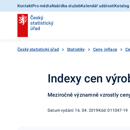
Kontakt
Pro média
Nabídka služeb
Kalendář událostí
Katalog
Český statistický úřad
Statistiky
Ceny, inflace
Ce
Indexy cen výro
Meziročně významně vzrostly ceny
Datum vydání: 16. 04. 2019
Kód: 011047-19