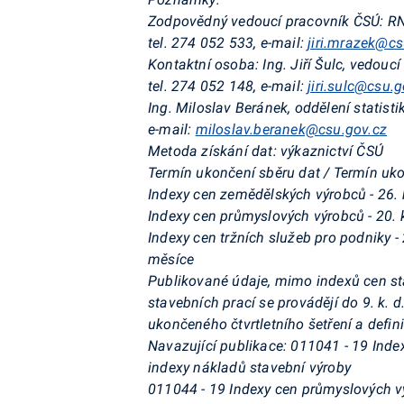
Zodpovědný vedoucí pracovník ČSÚ:
RN
tel. 274 052 533, e-mail:
jiri.mrazek@cs
Kontaktní osoba:
Ing. Jiří Šulc, vedouc
tel. 274 052 148, e-mail:
jiri.sulc@csu.g
Ing. Miloslav Beránek, oddělení statis
e-mail:
miloslav.beranek@csu.gov.cz
Metoda získání dat:
výkaznictví ČSÚ
Termín ukončení sběru dat / Termín uk
Indexy cen zemědělských výrobců - 26. k
Indexy cen průmyslových výrobců - 20. k
Indexy cen tržních služeb pro podniky - 
měsíce
Publikované údaje, mimo indexů cen sta
stavebních prací se provádějí do 9. k. 
ukončeného čtvrtletního šetření a definit
Navazující publikace:
011041 - 19 Index
indexy nákladů stavební výroby
011044 - 19 Indexy cen průmyslových 