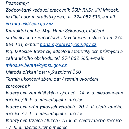
Poznámky:
Zodpovědný vedoucí pracovník ČSÚ: RNDr. Jiří Mrázek,
ře
ditel odboru statistiky cen, tel. 274 052 533, e-mail:
jiri.mrazek@csu.gov.cz
Kontaktní osoba: Mgr. Hana Sýkorová, oddělení
statistiky cen zemědělství, stavebnictví a služeb, tel. 274
054 101, e-mail:
hana.sykorova@csu.gov.cz
Ing. Miloslav Beránek, oddělení statistiky cen průmyslu a
zahraničního obchodu, tel. 274 052 665, e-mail:
miloslav.beranek@csu.gov.cz
Metoda získání dat: výkaznictví ČSÚ
Termín ukončení sběru dat / termín ukončení
zpracování:
Indexy cen zemědělských výrobců - 24. k. d. sledovaného
měsíce / 8. k. d. následujícího měsíce
Indexy cen průmyslových výrobců - 20. k. d. sledovaného
měsíce / 7. k. d. následujícího měsíce
Indexy cen tržních služeb - 15. k. d. sledovaného měsíce
/ 7. k. d. následujícího měsíce