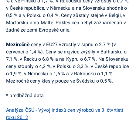
% a ve Finsku o 1,7 %. V Rakousku ceny vzrostly o 0,7 %,
v České republice, v Německu a na Slovensku shodně o
0,5 % a v Polsku o 0,4 %. Ceny zůstaly stejné v Belgii, v
Maďarsku a na Maltě. Pokles cen nebyl zaznamenán v
žádné ze zemí Evropské unie.
Meziročně
ceny v EU27 vzrostly v srpnu o 2,7 % (v
červenci o 1,4 %). Ceny se nejvíce zvýšily v Bulharsku o
7,1 %, v Řecku o 6,8 % a na Kypru o 6,7 %. Na Slovensku
ceny stouply o 4,2 %, v Polsku o 3,3 %, v České republice
o 1,9 %, v Německu o 1,6 % a v Rakousku o 1,1 %.
Meziročně ceny klesly pouze ve Švédsku o 0,5 %.
* předběžná data
Analýza ČSÚ - Vývoj indexů cen výrobců ve 3. čtvrtletí
roku 2012