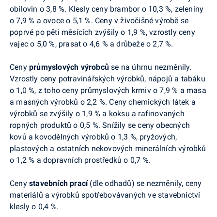
obilovin o 3,8 %. Klesly ceny brambor o 10,3 %, zeleniny
o 7,9 % a ovoce o 5,1 %. Ceny v živočišné výrobě se
poprvé po pěti měsících zvýšily o 1,9 %, vzrostly ceny
vajec o 5,0 %, prasat o 4,6 % a drůbeže o 2,7 %.
Ceny
průmyslových výrobců
se na úhrnu nezměnily.
Vzrostly ceny potravinářských výrobků, nápojů a tabáku
o 1,0 %, z toho ceny průmyslových krmiv o 7,9 % a masa
a masných výrobků o 2,2 %. Ceny chemických látek a
výrobků se zvýšily o 1,9 % a koksu a rafinovaných
ropných produktů o 0,5 %. Snížily se ceny obecných
kovů a kovodělných výrobků o 1,3 %, pryžových,
plastových a ostatních nekovových minerálních výrobků
o 1,2 % a dopravních prostředků o 0,7 %.
Ceny
stavebních prací
(dle odhadů) se nezměnily, ceny
materiálů a výrobků spotřebovávaných ve stavebnictví
klesly o 0,4 %.