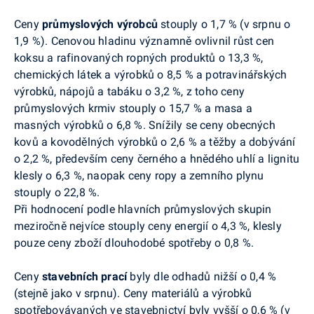
Ceny
průmyslových výrobců
stouply o 1,7 % (v srpnu o
1,9 %). Cenovou hladinu významně ovlivnil růst cen
koksu a rafinovaných ropných produktů o 13,3 %,
chemických látek a výrobků o 8,5 % a potravinářských
výrobků, nápojů a tabáku o 3,2 %, z toho ceny
průmyslových krmiv stouply o 15,7 % a masa a
masných výrobků o 6,8 %. Snížily se ceny obecných
kovů a kovodělných výrobků o 2,6 % a těžby a dobývání
o 2,2 %, především ceny černého a hnědého uhlí a lignitu
klesly o 6,3 %, naopak ceny ropy a zemního plynu
stouply o 22,8 %.
Při hodnocení podle hlavních průmyslových skupin
meziročně nejvíce stouply ceny energií o 4,3 %, klesly
pouze ceny zboží dlouhodobé spotřeby o 0,8 %.
Ceny
stavebních prací
byly dle odhadů nižší o 0,4 %
(stejně jako v srpnu). Ceny materiálů a výrobků
spotřebovávaných ve stavebnictví byly vyšší o 0,6 % (v