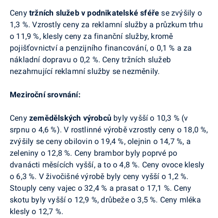
Ceny
tržních služeb v podnikatelské sféře
se zvýšily o
1,3 %. Vzrostly ceny za reklamní služby a průzkum trhu
o 11,9 %, klesly ceny za finanční služby, kromě
pojišťovnictví a penzijního financování, o 0,1 % a za
nákladní dopravu o 0,2 %. Ceny tržních služeb
nezahrnující reklamní služby se nezměnily.
Meziroční srovnání:
Ceny
zemědělských výrobců
byly vyšší o 10,3 % (v
srpnu o 4,6 %). V rostlinné výrobě vzrostly ceny o 18,0 %,
zvýšily se ceny obilovin o 19,4 %, olejnin o 14,7 %, a
zeleniny o 12,8 %. Ceny brambor byly poprvé po
dvanácti měsících vyšší, a to o 4,8 %. Ceny ovoce klesly
o 6,3 %. V živočišné výrobě byly ceny vyšší o 1,2 %.
Stouply ceny vajec o 32,4 % a prasat o 17,1 %. Ceny
skotu byly vyšší o 12,9 %, drůbeže o 3,5 %. Ceny mléka
klesly o 12,7 %.