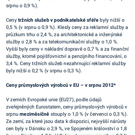
srpnu o 0,9 %).
Ceny
tržních služeb v podnikatelské sféře
byly nižší o
0,5 % (v srpnu o 0,9 %). Klesly ceny za reklamní služby a
průzkum trhu o 2,4 %, za architektonické a inženýrské
služby o 2,8 % a za telekomunikační služby o 1,0 %.
Vyšší byly ceny v nákladní dopravě o 0,7 % a za finanční
služby, kromě pojišťovnictví a penzijního financování, o
3,4 %. Ceny tržních služeb nezahrnující reklamní služby
byly nižší o 0,2 % (v srpnu o 0,3 %).
Ceny průmyslových výrobců v EU – v srpnu 2012*
V zemích Evropské unie (EU27), podle údajů
zveřejněných Eurostatem, ceny průmyslových výrobců v
srpnu
meziměsíčně
stouply o 1,0 % (v červenci o 0,3 %).
Ze zemí, za které jsou data k dispozici, nejvyšší nárůsty
cen byly v Dánsku o 2,9 %, ve Spojeném království o 1,8