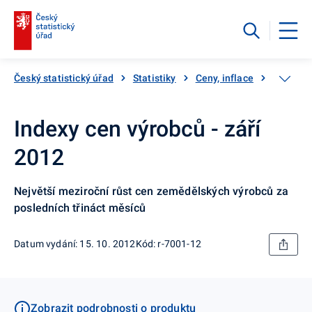
Český statistický úřad
Statistiky
Ceny, inflace
Ceny vý
Indexy cen výrobců - září
2012
Největší meziroční růst cen zemědělských výrobců za
posledních třináct měsíců
Datum vydání: 15. 10. 2012
Kód: r-7001-12
Zobrazit podrobnosti o produktu