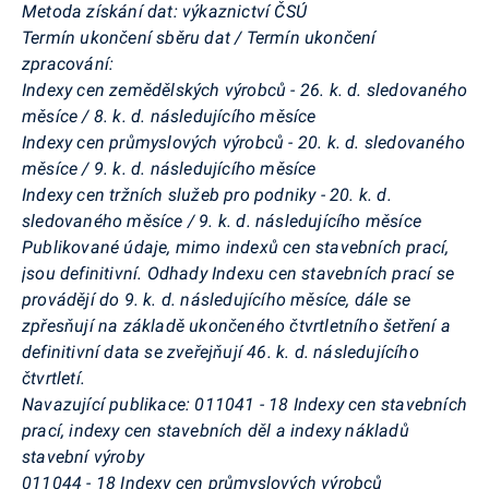
Metoda získání dat:
výkaznictví ČSÚ
Termín ukončení sběru dat / Termín ukončení
zpracování:
Indexy cen zemědělských výrobců - 26. k. d. sledovaného
měsíce / 8. k. d. následujícího měsíce
Indexy cen průmyslových výrobců - 20. k. d. sledovaného
měsíce / 9. k. d. následujícího měsíce
Indexy cen tržních služeb pro podniky - 20. k. d.
sledovaného měsíce / 9. k. d. následujícího měsíce
Publikované údaje, mimo indexů cen stavebních prací,
jsou definitivní. Odhady Indexu cen stavebních prací se
provádějí do 9. k. d. následujícího měsíce, dále se
zpřesňují na základě ukončeného čtvrtletního šetření a
definitivní data se zveřejňují 46. k. d. následujícího
čtvrtletí.
Navazující publikace:
011041 - 18 Indexy cen stavebních
prací, indexy cen stavebních děl a indexy nákladů
stavební výroby
011044 - 18 Indexy cen průmyslových výrobců