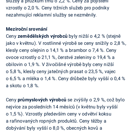
služby a průzkum trhu o 2,2 %. Ceny za pojištění
vzrostly o 2,0 %. Ceny
tržních služeb pro podniky
nezahrnující reklamní služby
se nezměnily
.
Meziroční srovnání
Ceny
zemědělských výrobců
byly nižší o 4,2 % (stejně
jako v
květnu
). V
rostlinné výrobě se ceny snížily o 2,8 %,
klesly ceny olejnin o 14,1 % a brambor o 7,4 %. Ceny
ovoce vzrostly o 21,1 %, čerstvé zeleniny o 19,4 % a
obilovin o 1,9 %. V živočišné výrobě byly ceny nižší
o 5,8 %, klesly ceny jatečných prasat o 23,5 %, vajec
o 6,5 % a mléka o 1,4 %. Ceny drůbeže byly vyšší o 0,4 %
a skotu o 1,8 %.
Ceny
průmyslových výrobců
se zvýšily o 2,9 %, což bylo
nejvíce za posledních 14 měsíců (v květnu byly vyšší
o 1,5 %). Vzrostly především
ceny v odvětví koksu
a rafinovaných ropných produktů. Ceny těžby a
dobývání byly vyšší o 8,0 %, obecných kovů a