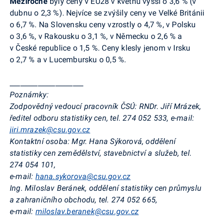
Meziročně
byly
ceny
v EU28 v květnu vyšší o 3,6 % (v
dubnu o 2,3 %). Nejvíce se zvýšily ceny ve Velké Británii
o 6,7 %. Na Slovensku
ceny vzrostly o 4,7 %,
v Polsku
o 3,6 %,
v Rakousku
o 3,1 %,
v Německu o 2,6 %
a
v
České republice o 1,5 %. Ceny klesly jenom v Irsku
o 2,7 % a v Lucembursku o 0,5 %.
_____________________
Poznámky:
Zodpovědný vedoucí pracovník ČSÚ:
RNDr. Jiří Mrázek,
ředitel odboru statistiky cen, tel. 274 052 533, e-mail:
jiri.mrazek@csu.gov.cz
Kontaktní osoba:
Mgr. Hana Sýkorová, oddělení
statistiky cen zemědělství, stavebnictví a služeb, tel.
274 054 101,
e-mail:
hana.sykorova@csu.gov.cz
Ing. Miloslav Beránek, oddělení statistiky cen průmyslu
a zahraničního obchodu
,
tel. 274 052 665,
e-mail:
miloslav.beranek@csu.gov.cz