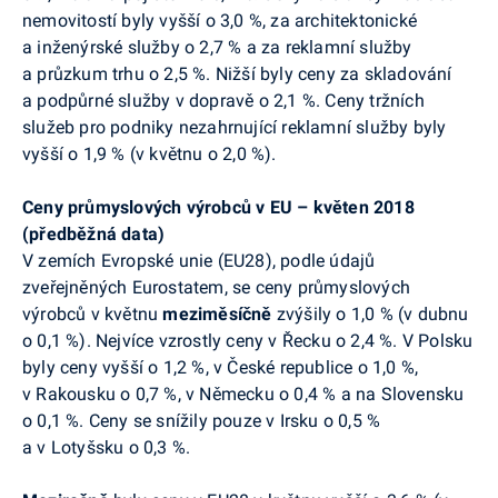
nemovitostí
byly vyšší
o 3,0 %, za architektonické
a inženýrské služby
o 2,7 %
a za reklamní služby
a průzkum trhu o 2,5 %. Nižší byly ceny za skladování
a podpůrné služby v dopravě o 2,1 %. Ceny tržních
služeb pro podniky
nezahrnující reklamní služby
byly
vyšší o 1,9 % (v květnu o 2,0
%).
Ceny průmyslových výrobců v EU – květen 2018
(předběžná data)
V zemích Evropské unie (EU28), podle údajů
zveřejněných Eurostatem, se ceny průmyslových
výrobců v květnu
meziměsíčně
zvýšily o 1,0 % (v dubnu
o 0,1 %). Nejvíce vzrostly ceny v Řecku o 2,4 %. V Polsku
byly ceny vyšší o 1,2 %, v České republice o 1,0 %,
v Rakousku o 0,7 %, v Německu o 0,4 % a na
Slovensku
o
0,1 %. Ceny
se snížily pouze v Irsku o 0,5 %
a v Lotyšsku o 0,3 %.