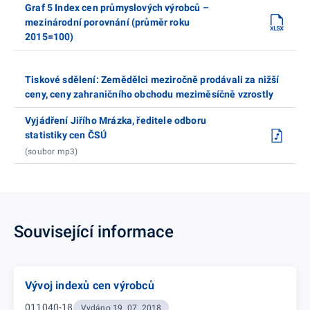
Graf 5 Index cen průmyslových výrobců –
mezinárodní porovnání (průměr roku
2015=100)
Tiskové sdělení: Zemědělci meziročně prodávali za nižší
ceny, ceny zahraničního obchodu meziměsíčně vzrostly
Vyjádření Jiřího Mrázka, ředitele odboru
statistiky cen ČSÚ
(soubor mp3)
Související informace
Vývoj indexů cen výrobců
011040-18
Vydáno 19. 07. 2018