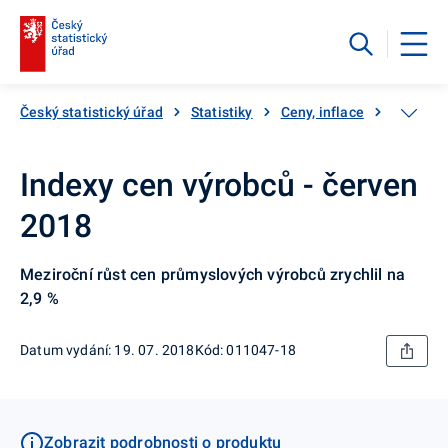
Český statistický úřad
Statistiky
Ceny, inflace
Ceny vý
Indexy cen výrobců - červen
2018
Meziroční růst cen průmyslových výrobců zrychlil na
2,9 %
Datum vydání: 19. 07. 2018
Kód: 011047-18
Zobrazit podrobnosti o produktu