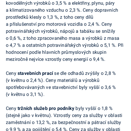
kovodělných výrobků o 3,5 % a elektřiny, plynu, páry
a klimatizovaného vzduchu o 2,3 %.
Ceny dopravních
prostředků klesly o 1,3 %,
z toho ceny dílů
a příslušenství pro motorová vozidla o 2,4 %. Ceny
potravinářských výrobků, nápojů a tabáku se snížily
o 0,6 %, z toho zpracovaného masa a výrobků z masa
o 4,7 % a ostatních potravinářských výrobků o 5,1 %. Při
hodnocení podle hlavních průmyslových skupin
meziročně nejvíce vzrostly ceny energií o 9,4 %.
Ceny
stavebních prací
se
dle odhadů
zvýšily o 2,8 %
(
v květnu o 2,4
%
).
Ceny materiálů a výrobků
spotřebovávaných ve stavebnictví byly vyšší o 3,6 %
(v květnu o 3,1
%).
Ceny
tržních služeb pro podniky
byly vyšší o 1,8 %
(
stejně jako v
květnu). Vzrostly ceny za služby v oblasti
zaměstnání o 13,2 %, za bezpečnostní a pátrací služby
o 9,9 % a
za
pojištění
o 5,4 %. Ceny
za služby v oblasti