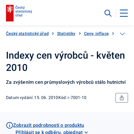
Český statistický úřad
Statistiky
Ceny, inflace
Ceny vý
Indexy cen výrobců - květen
2010
Za zvýšením cen průmyslových výrobců stálo hutnictví
Datum vydání: 15. 06. 2010
Kód: r-7001-10
Zobrazit podrobnosti o produktu
Přihlásit se k odběru, objednat