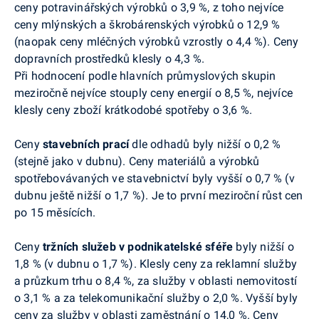
ceny potravinářských výrobků o 3,9 %, z toho nejvíce
ceny mlýnských a škrobárenských výrobků o 12,9 %
(naopak ceny mléčných výrobků vzrostly o 4,4 %). Ceny
dopravních prostředků klesly o 4,3 %.
Při hodnocení podle hlavních průmyslových skupin
meziročně nejvíce stouply ceny energií o 8,5 %, nejvíce
klesly ceny zboží krátkodobé spotřeby o 3,6 %.
Ceny
stavebních prací
dle odhadů byly nižší o 0,2 %
(stejně jako v dubnu). Ceny materiálů a výrobků
spotřebovávaných ve stavebnictví byly vyšší o 0,7 % (v
dubnu ještě nižší o 1,7 %). Je to první meziroční růst cen
po 15 měsících.
Ceny
tržních služeb v podnikatelské sféře
byly nižší o
1,8 % (v dubnu o 1,7 %). Klesly ceny za reklamní služby
a průzkum trhu o 8,4 %, za služby v oblasti nemovitostí
o 3,1 % a za telekomunikační služby o 2,0 %. Vyšší byly
ceny za služby v oblasti zaměstnání o 14,0 %. Ceny