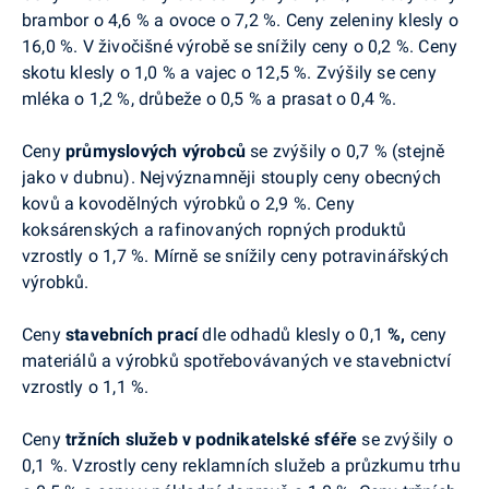
brambor o 4,6 % a ovoce o 7,2 %. Ceny zeleniny klesly o
16,0 %. V živočišné výrobě se snížily ceny o 0,2 %. Ceny
skotu klesly o 1,0 % a vajec o 12,5 %. Zvýšily se ceny
mléka o 1,2 %, drůbeže o 0,5 % a prasat o 0,4 %.
Ceny
průmyslových výrobců
se zvýšily o 0,7 % (stejně
jako v dubnu). Nejvýznamněji stouply ceny obecných
kovů a kovodělných výrobků o 2,9 %. Ceny
koksárenských a rafinovaných ropných produktů
vzrostly o 1,7 %. Mírně se snížily ceny potravinářských
výrobků.
Ceny
stavebních prací
dle odhadů klesly o 0,1
%,
ceny
materiálů a výrobků spotřebovávaných ve stavebnictví
vzrostly o 1,1 %.
Ceny
tržních služeb v podnikatelské sféře
se zvýšily o
0,1 %. Vzrostly ceny reklamních služeb a průzkumu trhu