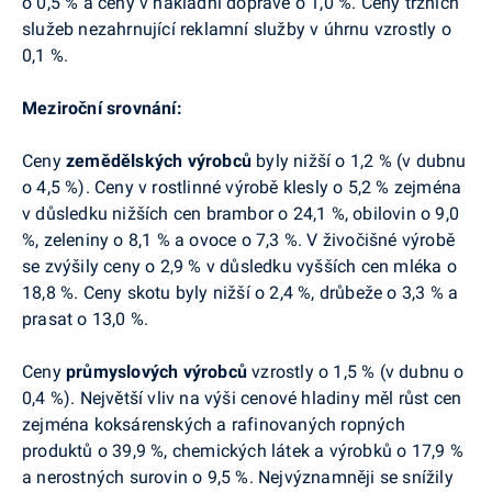
o 0,5 % a ceny v nákladní dopravě o 1,0 %. Ceny tržních
služeb nezahrnující reklamní služby v úhrnu vzrostly o
0,1 %.
Meziroční srovnání:
Ceny
zemědělských výrobců
byly nižší o 1,2 % (v dubnu
o 4,5 %). Ceny v rostlinné výrobě klesly o 5,2 % zejména
v důsledku nižších cen brambor o 24,1 %, obilovin o 9,0
%, zeleniny o 8,1 % a ovoce o 7,3 %. V živočišné výrobě
se zvýšily ceny o 2,9 % v důsledku vyšších cen mléka o
18,8 %. Ceny skotu byly nižší o 2,4 %, drůbeže o 3,3 % a
prasat o 13,0 %.
Ceny
průmyslových výrobců
vzrostly o 1,5 % (v dubnu o
0,4 %). Největší vliv na výši cenové hladiny měl růst cen
zejména koksárenských a rafinovaných ropných
produktů o 39,9 %, chemických látek a výrobků o 17,9 %
a nerostných surovin o 9,5 %. Nejvýznamněji se snížily