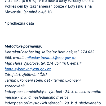
v Dánsku (o 6,6 %). V Německu ceny vzrostly o 0,5 %.
Pokles cen byl zaznamenán pouze v Lotyšsku a na
Slovensku (shodně o 4,5 %).
* předběžná data
Metodické poznámky:
Kontaktní osoba: Ing. Miloslav Berá
nek, tel. 274 052
665, e-mail:
miloslav.beranek@csu.gov.cz
Mgr. Hana Sýkorová, tel. 274 054 101, e-mail:
hana.sykorova@csu.gov.cz
Zdroj dat: zjišťování ČSÚ
Termín ukončení sběru dat / termín ukončení
zpracování:
Indexy cen zemědělských výrobců - 24. k. d. sledovaného
měsíce / 8. k. d. následujícího měsíce
Indexy cen průmyslových výrobců - 20. k. d. sledovaného