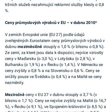
tržních služeb nezahrnující reklamní služby klesly o 0,8
%.
Ceny průmyslových výrobců v EU – v dubnu 2010
*
V zemích Evropské unie (EU 27) podle údajů
zveřejněných Eurostatem ceny průmyslových výrobců v
dubnu
meziměsíčně
stouply o 1,0 % (v březnu o 0,8 %).
Ze zemí, za které jsou data k dispozici, nejvíce vzrostly
ceny v Maďarsku (o 3,0 %), v Lotyšsku (o 2,8 %), v
Bulharsku (o 1,9 %) a v Řecku (o 1,4 %). V Německu se
ceny zvýšily o 0,8 % a na Slovensku o 0,6 %. Ceny se
snížily pouze ve Švédsku (o 0,4 %) a na Maltě se ceny
nezměnily.
Meziročně
ceny v EU 27 v dubnu stouply o 3,7 % (v
březnu o 1,7 %). Ceny se nejvíce zvýšily na Maltě (o 16,7
%), v Řecku (o 9,1 %), ve Spojeném království (o 8,5 %) a