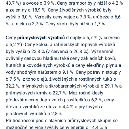
43,7 %) a ovoce o 3,9 %. Ceny brambor byly nižší o 4,2 %
a zeleniny o 18,9 %. Ceny živočišných výrobků byly
vyšší o 3,0 %. Vzrostly ceny vajec o 7,3 %, drůbeže o 6,6
% a mléka o 3,7 %. Ceny skotu byly nižší o 1,7 %.
Ceny
průmyslových výrobců
stouply o 5,7 % (v červenci
o 5,2 %). Ceny koksu a rafinérských ropných výrobků
byly vyšší o 23,8 % (v červenci o 26,8 %). Významně
ovlivnily cenovou hladinu také ceny základních kovů,
hutních a kovodělných výrobků a ceny elektřiny, plynu a
vody shodným nárůstem o 9,1 %. Ceny potravin stouply
o 7,5 %, z toho olejů, živočišných a rostlinných tuků o
32,2 %, mlýnských a škrobárenských výrobků o 29,1 % a
průmyslových krmiv o 22,7 %. Meziročně klesly
především ceny dopravních prostředků o 6,2 %, ceny
dřeva a výrobků ze dřeva o 4,4 % a pryžových a
plastových výrobků o 2,8 %.
Při hodnocení podle hlavních průmyslových skupin se
meziročně nejvíce zvýšily ceny energií o 14,4 % a