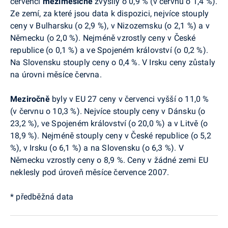
červenci
meziměsíčně
zvýšily o 0,9 % (v červnu o 1,4 %).
Ze zemí, za které jsou data k dispozici, nejvíce stouply
ceny v Bulharsku (o 2,9 %), v Nizozemsku (o 2,1 %) a v
Německu (o 2,0 %). Nejméně vzrostly ceny v České
republice (o 0,1 %) a ve Spojeném království (o 0,2 %).
Na Slovensku stouply ceny o 0,4 %. V Irsku ceny zůstaly
na úrovni měsíce června.
Meziročně
byly v EU 27 ceny v červenci vyšší o 11,0 %
(v červnu o 10,3 %). Nejvíce stouply ceny v Dánsku (o
23,2 %), ve Spojeném království (o 20,0 %) a v Litvě (o
18,9 %). Nejméně stouply ceny v České republice (o 5,2
%), v Irsku (o 6,1 %) a na Slovensku (o 6,3 %). V
Německu vzrostly ceny o 8,9 %. Ceny v žádné zemi EU
neklesly pod úroveň měsíce července 2007.
* předběžná data