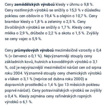
Ceny
zemědělských výrobců
klesly v úhrnu o 9,8 %.
Ceny rostlinných výrobků se snížily o 15,3 % v důsledku
poklesu cen obilovin o 19,4 % a olejnin o 10,7 %. Ceny
brambor klesly o 1,8 % a zeleniny o 2,5 %. Ceny
živočišných výrobků se snížily o 1,7 %. Klesly ceny
mléka o 2,9 %, drůbeže o 2,2 % a skotu o 1,5 %. Zvýšily
se ceny vajec o 5,9 %.
Ceny
průmyslových výrobců
meziměsíčně vzrostly o 0,4
% (v červenci o 0,1 %). Nejvýznamněji stouply ceny
základních kovů, hutních a kovodělných výrobků o 3,1
%, což je nejvýraznější meziměsíční nárůst cen od srpna
roku 2004. Významně stouply ceny chemických výrobků
a vláken o 3,1 % (nejvíce od dubna roku 2000) a
dopravních prostředků o 1,4 % (po 13 měsících poklesu
poprvé nárůst). Ceny potravinářských výrobků se zvýšily
o 0,4 %. Klesly zejména ceny rafinérských ropných
výrobků o 6,1 %.