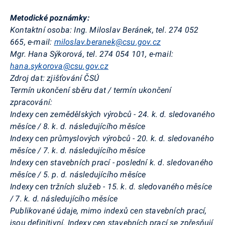
Metodické poznámky:
Kontaktní osoba: Ing. Miloslav Beránek, tel. 274 052
665, e-mail:
miloslav.beranek@csu.gov.cz
Mgr. Hana Sýkorová, tel. 274 054 101, e-mail:
hana.sykorova@csu.gov.cz
Zdroj dat: zjišťování ČSÚ
Termín ukončení sběru dat / termín ukončení
zpracování:
Indexy cen zemědělských výrobců - 24. k. d. sledovaného
měsíce / 8. k. d. následujícího měsíce
Indexy cen průmyslových výrobců - 20. k. d. sledovaného
měsíce / 7. k. d. následujícího měsíce
Indexy cen stavebních prací - poslední k. d. sledovaného
měsíce / 5. p. d. následujícího měsíce
Indexy cen tržních služeb - 15. k. d. sledovaného měsíce
/ 7. k. d. následujícího měsíce
Publikované údaje, mimo indexů cen stavebních prací,
jsou definitivní. Indexy cen stavebních prací se zpřesňují