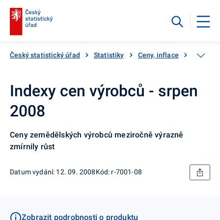
Český statistický úřad
Statistiky
Ceny, inflace
Ceny vý
Indexy cen výrobců - srpen
2008
Ceny zemědělských výrobců meziročně výrazně
zmírnily růst
Datum vydání: 12. 09. 2008
Kód: r-7001-08
Zobrazit podrobnosti o produktu