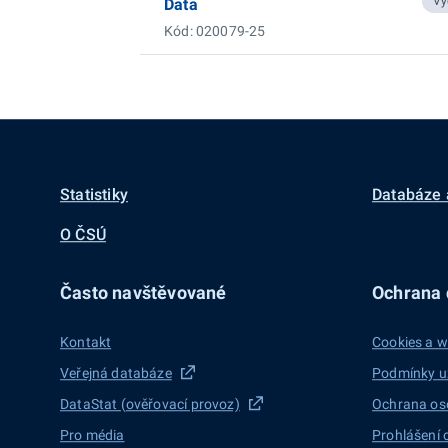
Vy
Data
Kód: 020079-25
Statistiky
Databáze 
O ČSÚ
Často navštěvované
Ochrana d
Kontakt
Cookies a w
Veřejná databáze
Podmínky u
DataStat (ověřovací provoz)
Ochrana os
Pro média
Prohlášení 