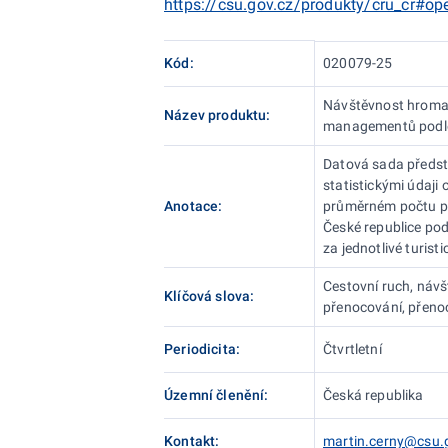
https://csu.gov.cz/produkty/cru_cr#o
Kód:
020079-25
Návštěvnost hromad
Název produktu:
managementů podl
Datová sada předsta
statistickými údaji 
Anotace:
průměrném počtu př
České republice pod
za jednotlivé turist
Cestovní ruch, návš
Klíčová slova:
přenocování, přen
Periodicita:
Čtvrtletní
Územní členění:
Česká republika
Kontakt:
martin.cerny@csu.