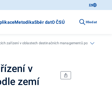
EN
plikace
Metodika
Sběr dat
O ČSÚ
Hledat
ch zařízení v oblastech destinačních managementů podle zemí
ízení v
dle zemí