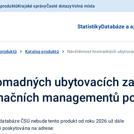
 produktů
Krajské správy
Časté dotazy
Volná místa
Statistiky
Databáze a a
produktů
Katalog produktů
Návštěvnost hromadných ubytovací
omadných ubytovacích zař
inačních managementů po
databáze ČSÚ nebude tento produkt od roku 2026 už dále
ě poskytována na adrese: