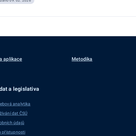
dáno 09. 02. 2026
a aplikace
Metodika
at a legislativa
ebová analytika
žívání dat ČSÚ
obních údajů
o přístupnosti