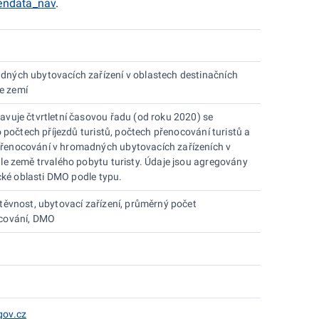
pendata_nav
.
ných ubytovacích zařízení v oblastech destinačních
e zemí
vuje čtvrtletní časovou řadu (od roku 2020) se
o počtech příjezdů turistů, počtech přenocování turistů a
enocování v hromadných ubytovacích zařízeních v
le země trvalého pobytu turisty. Údaje jsou agregovány
ické oblasti DMO podle typu.
těvnost, ubytovací zařízení, průměrný počet
ocování, DMO
gov.cz