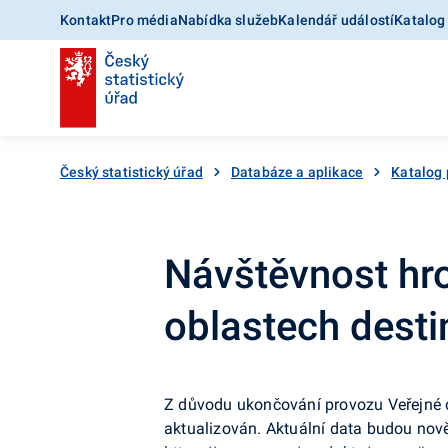
Kontakt
Pro média
Nabídka služeb
Kalendář událostí
Katalog
Český statistický úřad
Databáze a aplikace
Katalog 
Návštěvnost hr
oblastech dest
Z důvodu ukončování provozu Veřejné 
aktualizován. Aktuální data budou nov