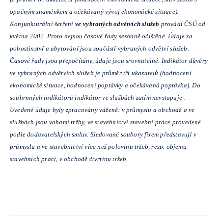
opačným znaménkem a očekávaný vývoj ekonomické situace).
Konjunkturální šetření
ve
vybraných odvětvích služeb
provádí ČSÚ od
května 2002. Proto nejsou časové řady sezónně očištěné. Údaje za
pohostinství a ubytování jsou součástí vybraných odvětví služeb.
Časové řady jsou přepočítány, údaje jsou srovnatelné. Indikátor důvěry
ve vybraných odvětvích služeb je průměr tří ukazatelů (hodnocení
ekonomické situace, hodnocení poptávky a očekávaná poptávka). Do
souhrnných indikátorů indikátor ve službách zatím nevstupuje
.
Uvedené údaje byly zpracovány váženě: v průmyslu a obchodě a ve
službách jsou vahami tržby, ve stavebnictví stavební práce provedené
podle dodavatelských smluv. Sledované soubory firem představují v
průmyslu a ve stavebnictví více než polovinu tržeb, resp. objemu
stavebních prací, v obchodě čtvrtinu tržeb.