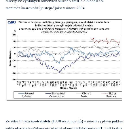
důvěry ve vybraných odvětvích služeb vzrostlo o 8 bodů a v
meziročním srovnání je stejné jako v únoru 2004.
Ze šetření mezi
spotřebiteli
(1000 respondentů) v
únoru
vyplývá pokles
salda ukazatele očekávané celkové ekonomické situace (o 1 bod) i salda