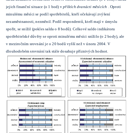
jejich finanční situace (o 1 bod) v
příštích dvanácti měsících
. Oproti
minulému měsíci se podíl spotřebitelů, kteří očekávají zvýšení
nezaměstnanosti, nezměnil. Podíl respondentů, kteří mají v úmyslu
spořit, se snížil (pokles salda o 8 bodů). Celkové saldo indikátoru
spotřebitelské důvěry se oproti minulému měsíci snížilo (o 2 body), ale
v meziročním srovnání je o 20 bodů vyšší než v únoru 2004. V
dlouhodobém srovnání tak stále dosahuje příznivých hodnot.