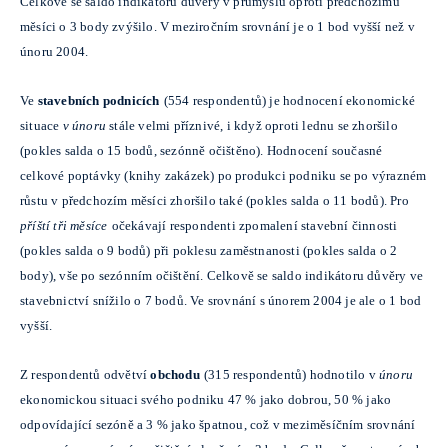
Celkově se saldo indikátoru důvěry v průmyslu oproti předchozímu
měsíci o 3 body zvýšilo. V meziročním srovnání je o 1 bod vyšší než v
únoru 2004.
Ve
stavebních podnicích
(554 respondentů) je hodnocení ekonomické
situace
v únoru
stále velmi příznivé, i když oproti lednu se zhoršilo
(pokles salda o 15 bodů, sezónně očištěno). Hodnocení současné
celkové poptávky (knihy zakázek) po produkci podniku se po výrazném
růstu v předchozím měsíci zhoršilo také (pokles salda o 11 bodů). Pro
příští tři měsíce
očekávají respondenti zpomalení stavební činnosti
(pokles salda o 9 bodů) při poklesu zaměstnanosti (pokles salda o 2
body), vše po sezónním očištění. Celkově se saldo indikátoru důvěry ve
stavebnictví snížilo o 7 bodů. Ve srovnání s únorem 2004 je ale o 1 bod
vyšší.
Z respondentů odvětví
obchodu
(315 respondentů) hodnotilo v
únoru
ekonomickou situaci svého podniku 47 % jako dobrou, 50 % jako
odpovídající sezóně a 3 % jako špatnou, což v meziměsíčním srovnání