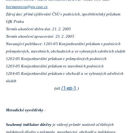
hormannova@gw.czso.cz
Zdroj dat: přímé zjišťování ČSÚ v podnicích, spotřebitelský průzkum
GfK Praha
Termín ukončení sběru dat: 21. 2. 2005
Termín ukončení zpracování: 23. 2. 2005
Navazující publikace: 1201-05 Konjunkturální průzkum v podnicích
průmyslových, stavebních, obchodních a ve vybraných odvětvích služeb
1202-05 Konjunkturální průzkum v průmyslových podnicích
1203-05 Konjunkturální průzkum ve stavebních podnicích
1204-05 Konjunkturální průzkum v obchodě a ve vybraných odvětvích
služeb
/1-ep-1
(též
)
Metodické vysvětlivky
:
Souhrnný indikátor důvěry
je vážený průměr sezónně očištěných
indikátorů důvěry v průmyslu, stavebnictví, obchodě a indikátoru