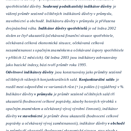
spotřebitelské důvěry.
Souhrnný podnikatelský indikátor důvěry
je
vážený průměr sezónně očištěných indikátorů důvěry v průmyslu,
stavebnictví a obchodě. Indikátoru důvěry v průmyslu je přiřazena
dvojnásobná váha.
Indikátor důvěry spotřebitelů
je od ledna 2002
složen ze čtyř ukazatelů (očekávaná finanční situace spotřebitele,
očekávaná celková ekonomická situace, očekávaná celková
nezaměstnanost s opačným znaménkem a očekávané úspory spotřebitele
v příštích 12 měsících). Od ledna 2003 jsou indikátory zobrazovány
jako bazické indexy, bázi tvoří průměr roku 1995.
Odvětvové indikátory důvěry
jsou konstruovány jako průměry sezónně
očištěných vážených konjunkturálních sald.
Konjunkturální saldo
je
rozdíl mezi odpověďmi ve variantách růst (+) a pokles (-) vyjádřený v %.
Indikátor důvěry
v průmyslu
je průměr sezónně očištěných sald tří
ukazatelů (hodnocení celkové poptávky, zásoby hotových výrobků s
opačným znaménkem a očekávaný vývoj výrobní činnosti), indikátor
důvěry
ve stavebnictví
je průměr dvou ukazatelů (hodnocení celkové
poptávky a očekávaný vývoj zaměstnanosti), indikátor důvěry
v obchodě
je průměr tří ukazatelů (hodnocení ekonomické situace, stav zásob s