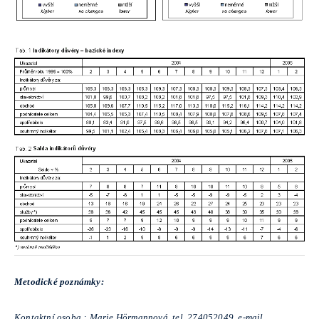
Metodické poznámky:
Kontaktní osoba
:
Marie Hörmannová, tel. 274052049, e-mail