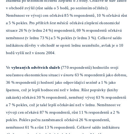
znamená po sezónním očištění zlepšení o 3 body. Celkově se stav zásob
v obchodě zvýšil (růst salda o 5 bodů, po sezónním očištění).
Neměnnost ve vývoji cen očekává 85 % respondentů, 10 % očekává růst
a 5 % pokles. Pro
příštích šest měsíců
očekává zlepšení ekonomické
situace 26 % (v lednu 24 %) respondentů, 69 % respondentů očekává
neměnnost (v lednu 73 %) a 5 % pokles (v lednu 3 %). Celkové saldo
indikátoru důvěry v obchodě se oproti lednu nezměnilo, avšak je o 10
bodů vyšší než v únoru 2004.
Ve
vybraných odvětvích služeb
(770 respondentů) hodnotilo svoji
současnou ekonomickou situaci
v únoru
63 % respondentů jako dobrou,
36 % respondentů ji hodnotí jako odpovídající sezóně a 1 % jako
špatnou, což je lepší hodnocení než v lednu. Růst poptávky (knihy
zakázek) očekává 30 % respondentů, neměnný vývoj 63 % respondentů
a 7 % pokles, což je také lepší očekávání než v lednu. Neměnnost ve
vývoji cen očekává 87 % respondentů, růst 11 % respondentů a 2 %
pokles. Pokles počtu zaměstnanců očekává 26 % respondentů,
neměnnost 61 % a růst 13 % respondentů. Celkové saldo indikátoru